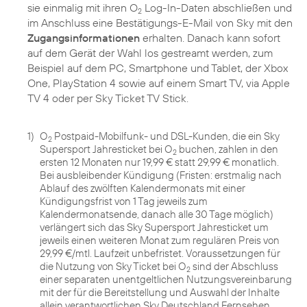
sie einmalig mit ihren O
Log-In-Daten abschließen und
2
im Anschluss eine Bestätigungs-E-Mail von Sky mit den
Zugangsinformationen
erhalten. Danach kann sofort
auf dem Gerät der Wahl los gestreamt werden, zum
Beispiel auf dem PC, Smartphone und Tablet, der Xbox
One, PlayStation 4 sowie auf einem Smart TV, via Apple
TV 4 oder per Sky Ticket TV Stick.
1)
O
Postpaid-Mobilfunk- und DSL-Kunden, die ein Sky
2
Supersport Jahresticket bei O
buchen, zahlen in den
2
ersten 12 Monaten nur 19,99 € statt 29,99 € monatlich.
Bei ausbleibender Kündigung (Fristen: erstmalig nach
Ablauf des zwölften Kalendermonats mit einer
Kündigungsfrist von 1 Tag jeweils zum
Kalendermonatsende, danach alle 30 Tage möglich)
verlängert sich das Sky Supersport Jahresticket um
jeweils einen weiteren Monat zum regulären Preis von
29,99 €/mtl. Laufzeit unbefristet. Voraussetzungen für
die Nutzung von Sky Ticket bei O
sind der Abschluss
2
einer separaten unentgeltlichen Nutzungsvereinbarung
mit der für die Bereitstellung und Auswahl der Inhalte
allein verantwortlichen Sky Deutschland Fernsehen