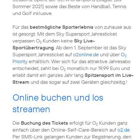
Sommer 2021) sowie das Beste von Handball, Tennis
und Golf inklusive.
Für das
bestmögliche Sporterlebnis
von zuhause aus
ist gesorgt: Mit dem Sky Supersport Jahresticket
verpassen O
Kunden keine
Sky Live-
2
Sportübertragung
. Ab dem 1. September ist das Sky
Supersport Jahresticket auf
o2online.de
und über
O
2
Priority
erhältlich. Wer sich für das attraktive Jahresabo
entscheidet, zahlt bei O
monatlich nur 19,99 Euro und
2
erlebt damit ein ganzes Jahr lang
Spitzensport im Live-
Stream
und das sogar auf zwei Geräten gleichzeitig.
1
Online buchen und los
streamen
Die
Buchung des Tickets
erfolgt für O
Kunden ganz
2
einfach über den Online-Self-Care-Bereich auf
o2.de
.
Per SMS-Link gelangen Kunden zur Registrierung, den