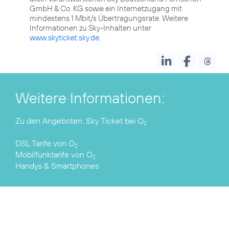
GmbH & Co. KG sowie ein Internetzugang mit
mindestens 1 Mbit/s Übertragungsrate. Weitere
Informationen zu Sky-Inhalten unter
www.skyticket.sky.de
.
Weitere Informationen:
Zu den Angeboten:
Sky Ticket bei O
2
DSL Tarife
von O
2
Mobilfunktarife
von O
2
Handys & Smartphones