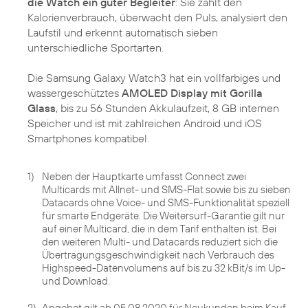
die Watch ein guter Begleiter
: Sie zählt den
Kalorienverbrauch, überwacht den Puls, analysiert den
Laufstil und erkennt automatisch sieben
unterschiedliche Sportarten.
Die Samsung Galaxy Watch3 hat ein vollfarbiges und
wassergeschütztes
AMOLED Display mit Gorilla
Glass
, bis zu 56 Stunden Akkulaufzeit, 8 GB internen
Speicher und ist mit zahlreichen Android und iOS
Smartphones kompatibel.
1)
Neben der Hauptkarte umfasst Connect zwei
Multicards mit Allnet- und SMS-Flat sowie bis zu sieben
Datacards ohne Voice- und SMS-Funktionalität speziell
für smarte Endgeräte. Die Weitersurf-Garantie gilt nur
auf einer Multicard, die in dem Tarif enthalten ist. Bei
den weiteren Multi- und Datacards reduziert sich die
Übertragungsgeschwindigkeit nach Verbrauch des
Highspeed-Datenvolumens auf bis zu 32 kBit/s im Up-
und Download.
2)
Angebot gilt ab 05.08.2020 für Neukunden beim Kauf