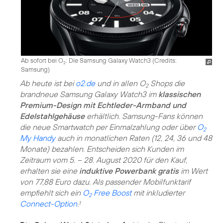
Ab sofort bei O
: Die Samsung Galaxy Watch3 (
Credits:
2
Samsung
)
Ab heute ist bei
o2.de
und in allen O
Shops die
2
brandneue Samsung Galaxy Watch3 im
klassischen
Premium-Design mit Echtleder-Armband und
Edelstahlgehäuse
erhältlich. Samsung-Fans können
die neue Smartwatch per Einmalzahlung oder über
O
2
My Handy
auch in monatlichen Raten (12, 24, 36 und 48
Monate) bezahlen. Entscheiden sich Kunden im
Zeitraum vom 5. – 28. August 2020 für den Kauf,
erhalten sie eine
induktive Powerbank gratis
im Wert
von 77,88 Euro dazu. Als passender Mobilfunktarif
empfiehlt sich ein
O
Free Boost
mit inkludierter
2
Connect-Option
.
1