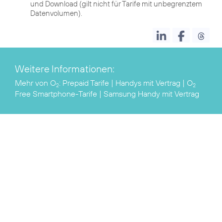
und Download (gilt nicht für Tarife mit unbegrenztem
Datenvolumen).
Weitere Informationen:
Mehr von O
:
Prepaid Tarife
|
Handys mit Vertrag
|
O
2
2
Free Smartphone-Tarife
|
Samsung Handy mit Vertrag