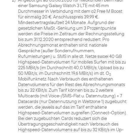
einer Samsung Galaxy Watch 3 LTE mit 45 mm
Durchmesser in Verbindung mit dem o2 Free M Boost
für einmalig 20 €. Anschlusspreis 39,99 €.
Mindestvertragslaufzeit 24 Monate. Aufgrund der
gesetzlichen MwSt.-Senkung um 3 Prozentpunkte
werden die Preise im Zeitraum der Rechnungsstellung
bis zum 31.12.2020 entsprechend reduziert. Pro
Abrechnungsmonat enthalten sind: nationale
Gespräche (außer Sonderrufnummern,
Rufumleitungen) u. SMS in alle dt. Netze swoei 40 GB
Highspeed-Datenvolumen für mobiles Surfen mit bis zu
225 MBit/s (im Durchschnitt 40,0 MBit/s; Upload bis zu
50 MBit/s, im Durchschnitt 19,6 MBit/s) im dt. O
2
Mobilfunknetz. Nach Verbrauch des enthaltenen
Datenvolumens für den Rest des Abrechnungsmonats
bis zu 32 KBit/s. Zum Tarif können bis zu 2 weitere
Multicards (mit Voice-/SMS-Flat u. Datennutzung) + 7
Datacards (nur Datennutzung in Weltzone 1) zugebucht
werden, die jeweils auf das im Tarif enthaltene
Highspeed-Datenvolumen zugreifen (Connect-Option).
Bei den zugebuchten Cards reduziert sich die
Übertragungsgeschwindigkeit nach Verbrauch des
Highspeed-Datenvolumens auf bis zu 32 KBit/s im Up-