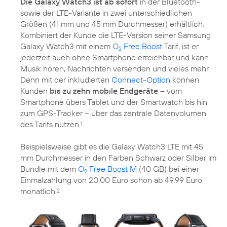
Die Galaxy Watch3 ist ab sofort
in der Bluetooth-
sowie der LTE-Variante in zwei unterschiedlichen
Größen (41 mm und 45 mm Durchmesser) erhältlich.
Kombiniert der Kunde die LTE-Version seiner Samsung
Galaxy Watch3 mit einem
O
Free Boost
Tarif, ist er
2
jederzeit auch ohne Smartphone erreichbar und kann
Musik hören, Nachrichten versenden und vieles mehr.
Denn mit der inkludierten
Connect-Option
können
Kunden
bis zu zehn mobile Endgeräte
– vom
Smartphone übers Tablet und der Smartwatch bis hin
zum GPS-Tracker – über das zentrale Datenvolumen
des Tarifs nutzen.
1
Beispielsweise gibt es die Galaxy Watch3 LTE mit 45
mm Durchmesser in den Farben Schwarz oder Silber im
Bundle mit dem
O
Free Boost M
(40 GB) bei einer
2
Einmalzahlung von 20,00 Euro schon ab 49,99 Euro
monatlich.
2