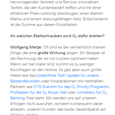
hervorragenden Vertrieb und Service, innovativen
Tarifen, die den Kundenbedarf treffen und mit einer
attraktiven Preis-Leistung überzeugen, einer starken
Marke und einem leistungsfähigen Netz. Entscheidend
ist die Summe aus diesen Einzelteilen.
An welchen Stellschrauben wird O
dafür drehen?
2
Wolfgang Metze:
Oft sind es die vermeintlich kleinen
Dinge, die eine
große Wirkung
zeigen. Ein Beispiel ist
die Rechnung, die wir vor kurzem optimiert haben.
Wenn wir hier klarer sind, kommt es zu weniger
Rückfragen an der Hotline. Es gibt aber auch große
Hebel wie das
kostenfreie Tarif-Update für unsere
Bestandskunden
oder Kooperationen mit namhaften
Partnern wie
CTS Eventim für das O
Priority Programm
,
2
ProSieben für die O
Music Hall
oder
comdirect für O
2
2
Banking
. Fest steht: Wir werden uns auf unseren
Erfolgen nicht ausruhen, sondern konsequent daran
arbeiten, unseren Kunden das beste Gesamtpaket am
Markt zu bieten.