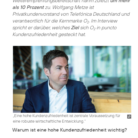
Weiterempfehlungsbereitschaft nahm zuletzt
um mehr
als 10 Prozent
zu. Wolfgang Metze ist
Privatkundenvorstand von Telefónica Deutschland und
verantwortlich für die Kernmarke O
. Im Interview
2
spricht er darüber, welches
Ziel
sich O
in puncto
2
Kundenzufriedenheit gesteckt hat.
„Eine hohe Kundenzufriedenheit ist zentrale Voraussetzung für
eine robuste wirtschaftliche Entwicklung.“
Warum ist eine hohe Kundenzufriedenheit wichtig?