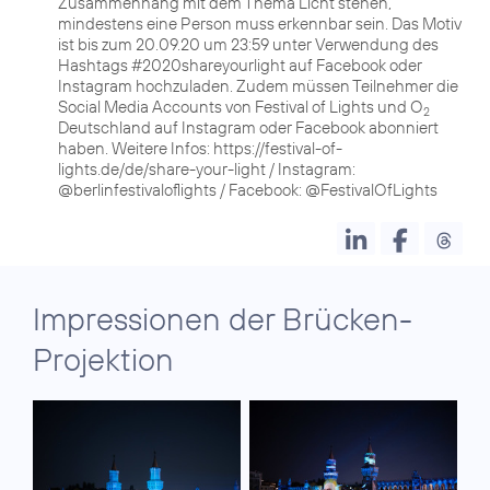
Zusammenhang mit dem Thema Licht stehen,
mindestens eine Person muss erkennbar sein. Das Motiv
ist bis zum 20.09.20 um 23:59 unter Verwendung des
Hashtags #2020shareyourlight auf Facebook oder
Instagram hochzuladen. Zudem müssen Teilnehmer die
Social Media Accounts von Festival of Lights und O
2
Deutschland auf Instagram oder Facebook abonniert
haben. Weitere Infos: https://festival-of-
lights.de/de/share-your-light / Instagram:
@berlinfestivaloflights / Facebook: @FestivalOfLights
Impressionen der Brücken-
Projektion