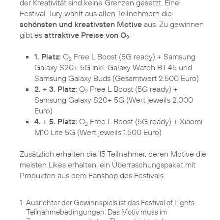
der Kreativität sind keine Grenzen gesetzt. Eine
Festival-Jury wählt aus allen Teilnehmern die
schönsten und kreativsten Motive
aus. Zu gewinnen
gibt es
attraktive Preise von O
:
2
1. Platz:
O
Free L Boost (5G ready) + Samsung
2
Galaxy S20+ 5G inkl. Galaxy Watch BT 45 und
Samsung Galaxy Buds (Gesamtwert 2.500 Euro)
2. + 3. Platz:
O
Free L Boost (5G ready) +
2
Samsung Galaxy S20+ 5G (Wert jeweils 2.000
Euro)
4. + 5. Platz:
O
Free L Boost (5G ready) + Xiaomi
2
M10 Lite 5G (Wert jeweils 1.500 Euro)
Zusätzlich erhalten die 15 Teilnehmer, deren Motive die
meisten Likes erhalten, ein Überraschungspaket mit
1
Ausrichter der Gewinnspiels ist das Festival of Lights.
Teilnahmebedingungen: Das Motiv muss im