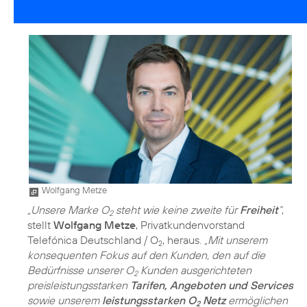
Wolfgang Metze
„Unsere Marke O
steht wie keine zweite für
Freiheit
“
,
2
stellt
Wolfgang Metze
, Privatkundenvorstand
Telefónica Deutschland / O
, heraus.
„Mit unserem
2
konsequenten Fokus auf den Kunden, den auf die
Bedürfnisse unserer O
Kunden ausgerichteten
2
preisleistungsstarken
Tarifen, Angeboten und Services
sowie unserem
leistungsstarken O
Netz
ermöglichen
2