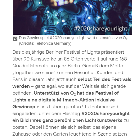
Das Gewinnspiel #2020shareyourlight wird unterstützt von O
2
(
Credits: Telefónica Germany
)
Das diesjährige Berliner Festival of Lights präsentiert
über 90 Kunstwerke an 86 Orten verteilt auf rund 168
Quadratkilometer in ganz Berlin. Gemäß dem Motto
„Together we shine“ können Besucher, Kunden und
Fans in diesem Jahr jetzt auch
selbst Teil des Festivals
werden
– ganz egal, wo auf der Welt sie sich gerade
befinden.
Unterstützt von O
hat das Festival of
2
Lights eine digitale Mitmach-Aktion inklusive
Gewinnspiel
ins Leben gerufen.
Teilnehmer sind
1
eingeladen, unter dem Hashtag
#2020shareyourlight
ein
Bild ihres ganz persönlichen Lichtkunstwerks
zu
posten. Dabei können sie sich selbst, das eigene
Zuhause oder den Garten leuchtend in Szene setzen –