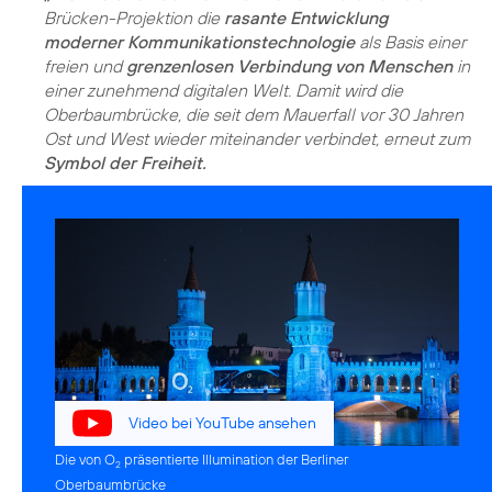
Brücken-Projektion die
rasante Entwicklung
moderner Kommunikationstechnologie
als Basis einer
freien und
grenzenlosen Verbindung von Menschen
in
einer zunehmend digitalen Welt. Damit wird die
Oberbaumbrücke, die seit dem Mauerfall vor 30 Jahren
Ost und West wieder miteinander verbindet, erneut zum
Symbol der Freiheit.
Video bei YouTube ansehen
Die von O
präsentierte Illumination der Berliner
2
Oberbaumbrücke