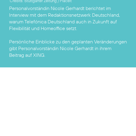
Credits: Stuttgarter Zeitung / Placeit
Personalvorständin Nicole Gerhardt berichtet im
Interview mit dem Redaktionsnetzwerk Deutschland
,
warum Telefónica Deutschland auch in Zukunft auf
Flexibilität und Homeoffice setzt.
Persönliche Einblicke zu den geplanten Veränderungen
gibt Personalvorständin Nicole Gerhardt in ihrem
Beitrag auf
XING
.