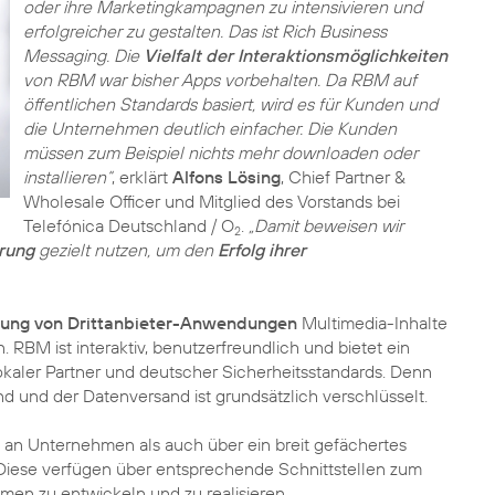
oder ihre Marketingkampagnen zu intensivieren und
erfolgreicher zu gestalten. Das ist Rich Business
Messaging. Die
Vielfalt der Interaktionsmöglichkeiten
von RBM war bisher Apps vorbehalten. Da RBM auf
öffentlichen Standards basiert, wird es für Kunden und
die Unternehmen deutlich einfacher. Die Kunden
müssen zum Beispiel nichts mehr downloaden oder
installieren“
, erklärt
Alfons Lösing
, Chief Partner &
Wholesale Officer und Mitglied des Vorstands bei
Telefónica Deutschland / O
.
„Damit beweisen wir
2
erung
gezielt nutzen, um den
Erfolg ihrer
ung von Drittanbieter-Anwendungen
Multimedia-Inhalte
RBM ist interaktiv, benutzerfreundlich und bietet ein
kaler Partner und deutscher Sicherheitsstandards. Denn
d und der Datenversand ist grundsätzlich verschlüsselt.
an Unternehmen als auch über ein breit gefächertes
 Diese verfügen über entsprechende Schnittstellen zum
en zu entwickeln und zu realisieren.