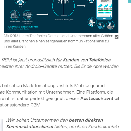
Mit RBM bietet Telefónica Deutschland Unternehmen aller Größen
und aller Branchen einen zeitgemäßen Kommunikationskanal zu
ihren Kunden.
RBM ist jetzt grundsätzlich
für Kunden von Telefónica
meisten ihrer Android-Geräte nutzen. Bis Ende April werden
 britischen Marktforschungsinstituts Mobilesquared
ihre Kommunikation mit Unternehmen. Eine Plattform, die
eint, ist daher perfekt geeignet, diesen
Austausch zentral
ationsstandard RBM.
„Wir wollen Unternehmen den
besten direkten
Kommunikationskanal
bieten, um ihren Kundenkontakt