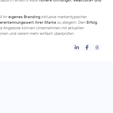
 Dadurch erreicht RBM
höhere Öffnungs-, Reaktions- und
M ihr
eigenes Branding
inklusive markentypischer
ererkennungswert ihrer Marke
zu steigern. Den
Erfolg
d Angebote können Unternehmen mit aktuellen
ionen und vielem mehr einfach überprüfen.