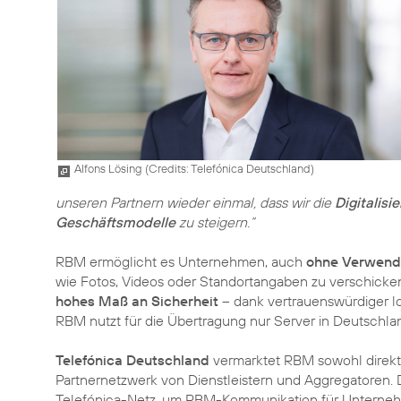
Alfons Lösing (
Credits: Telefónica Deutschland
)
unseren Partnern wieder einmal, dass wir die
Digitalisi
Geschäftsmodelle
zu steigern.“
RBM ermöglicht es Unternehmen, auch
ohne Verwend
wie Fotos, Videos oder Standortangaben zu verschicken. 
hohes Maß an Sicherheit
– dank vertrauenswürdiger lo
RBM nutzt für die Übertragung nur Server in Deutschlan
Telefónica Deutschland
vermarktet RBM sowohl direkt 
Partnernetzwerk von Dienstleistern und Aggregatoren.
Telefónica-Netz, um RBM-Kommunikation für Unternehm