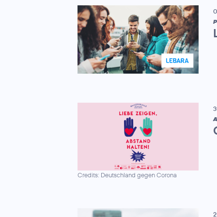
0
P
3
A
Credits: Deutschland gegen Corona
2