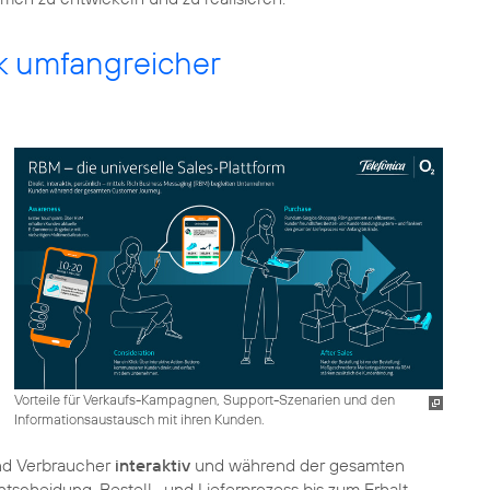
k umfangreicher
Vorteile für Verkaufs-Kampagnen, Support-Szenarien und den
Informationsaustausch mit ihren Kunden.
d Verbraucher
interaktiv
und während der gesamten
scheidung, Bestell- und Lieferprozess bis zum Erhalt