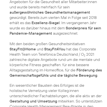
Angeboten für die Gesundheit aller Mitarbeiter:innen
und wurde bereits mehrfach für sein
außergewöhnliches Gesundheitsmanagement
gewürdigt. Bereits zum vierten Mal in Folge seit 2018
erhält es das
Exzellenz-Siegel
. Im vergangenen Jahr
wurde es darüber hinaus mit dem
Sonderpreis für sein
Pandemie-Management
ausgezeichnet.
Mit den beiden großen Gesundheitsinitiativen
StayFit@Home
und
StayFit4You
hat das Corporate
Health Team von Telefónica Deutschland / O
2021
2
zahlreiche digitale Angebote rund um die mentale und
körperliche Fitness geschaffen: für eine bessere
Alltagsgestaltung im Homeoffice, für die
Förderung des
Gemeinschaftsgefühls und die tägliche Bewegung
.
Ein wesentlicher Baustein des Erfolges ist die
holistische Vernetzung vieler Kolleg:innen
unterschiedlicher Fachabteilungen, die alle aktiv an der
Gestaltung und Umsetzung
mitwirken. So unterstützen
Corporate Health Management Beauftragte in den