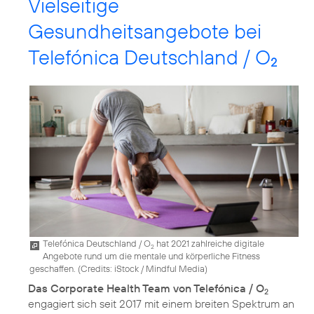
Vielseitige
Gesundheitsangebote bei
Telefónica Deutschland / O
2
Telefónica Deutschland / O
hat 2021 zahlreiche digitale
2
Angebote rund um die mentale und körperliche Fitness
geschaffen. (
Credits: iStock / Mindful Media
)
Das Corporate Health Team von Telefónica / O
2
engagiert sich seit 2017 mit einem breiten Spektrum an