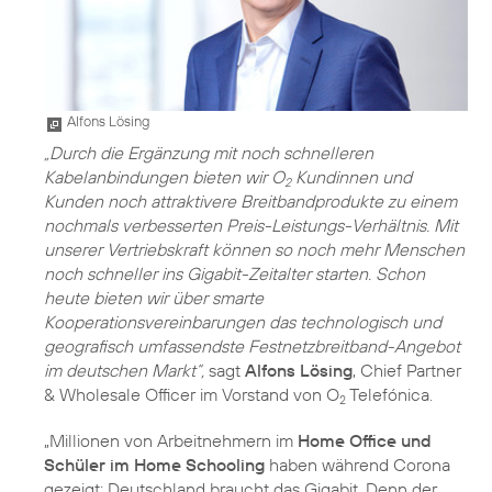
Alfons Lösing
„Durch die Ergänzung mit noch schnelleren
Kabelanbindungen bieten wir O
Kundinnen und
2
Kunden noch attraktivere Breitbandprodukte zu einem
nochmals verbesserten Preis-Leistungs-Verhältnis. Mit
unserer Vertriebskraft können so noch mehr Menschen
noch schneller ins Gigabit-Zeitalter starten. Schon
heute bieten wir über smarte
Kooperationsvereinbarungen das technologisch und
geografisch umfassendste Festnetzbreitband-Angebot
im deutschen Markt“,
sagt
Alfons Lösing
, Chief Partner
& Wholesale Officer im Vorstand von O
Telefónica.
2
„Millionen von Arbeitnehmern im
Home Office und
Schüler im Home Schooling
haben während Corona
gezeigt: Deutschland braucht das Gigabit. Denn der