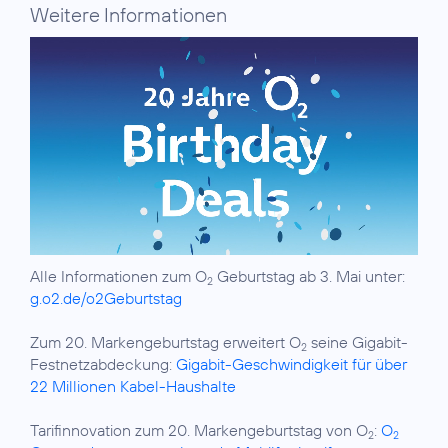
Weitere Informationen
Alle Informationen zum O
Geburtstag ab 3. Mai unter:
2
g.o2.de/o2Geburtstag
Zum 20. Markengeburtstag erweitert O
seine Gigabit-
2
Festnetzabdeckung:
Gigabit-Geschwindigkeit für über
22 Millionen Kabel-Haushalte
Tarifinnovation zum 20. Markengeburtstag von O
:
O
2
2