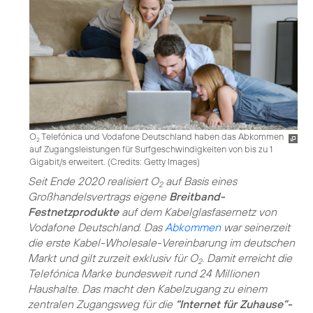
O
Telefónica und Vodafone Deutschland haben das Abkommen
2
auf Zugangsleistungen für Surfgeschwindigkeiten von bis zu 1
Gigabit/s erweitert. (
Credits: Getty Images
)
Seit Ende 2020 realisiert O
auf Basis eines
2
Großhandelsvertrags eigene
Breitband-
Festnetzprodukte
auf dem Kabelglasfasernetz von
Vodafone Deutschland. Das
Abkommen
war seinerzeit
die erste Kabel-Wholesale-Vereinbarung im deutschen
Markt und gilt zurzeit exklusiv für O
. Damit erreicht die
2
Telefónica Marke bundesweit rund 24 Millionen
Haushalte. Das macht den Kabelzugang zu einem
zentralen Zugangsweg für die
“Internet für Zuhause”-