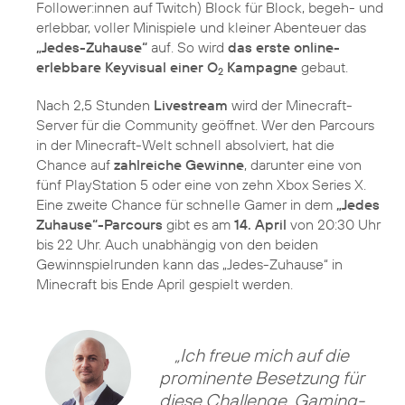
Follower:innen auf Twitch) Block für Block, begeh- und
erlebbar, voller Minispiele und kleiner Abenteuer das
„Jedes-Zuhause“
auf. So wird
das erste online-
erlebbare Keyvisual einer O
Kampagne
gebaut.
2
Nach 2,5 Stunden
Livestream
wird der Minecraft-
Server für die Community geöffnet. Wer den Parcours
in der Minecraft-Welt schnell absolviert, hat die
Chance auf
zahlreiche Gewinne
, darunter eine von
fünf PlayStation 5 oder eine von zehn Xbox Series X.
Eine zweite Chance für schnelle Gamer in dem
„Jedes
Zuhause“-Parcours
gibt es am
14. April
von 20:30 Uhr
bis 22 Uhr. Auch unabhängig von den beiden
Gewinnspielrunden kann das „Jedes-Zuhause“ in
Minecraft bis Ende April gespielt werden.
„Ich freue mich auf die
prominente Besetzung für
diese Challenge. Gaming-