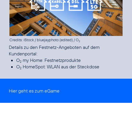
Credits: iStock / bluejayphoto (edited) / O
2
Details zu den Festnetz-Angeboten auf dem
O
my Home: Festnetzprodukte
2
O
HomeSpot: WLAN aus der Steckdose
2
Hier geht es zum
eGame