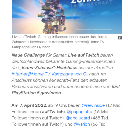
Live auf Twitch: Gaming-Influencer:innen bauen das „Jedes-
Zuhause“-Hochhaus aus der aktuellen Internet@Home TV-
Kampagne von O
nach.
2
Neue Challenge
für Gamer:
Live auf Twitch
bauen
deutschlandweit bekannte Gaming-Influencer:innen
das „
Jedes-Zuhause“-Hochhaus
aus der aktuellen
Internet@Home TV-Kampagne von O
nach. Im
2
Anschluss können Minecraft-Fans den erbauten
Parcours absolvieren und unter anderem eine von
fünf
PlayStation 5 gewinnen
.
Am 7. April 2022
, ab 19 Uhr, bauen
@rewinside
(1,7 Mio.
Follower:innen
auf Twitch
),
@papaplatte
(1,6 Mio.
Follower:innen auf Twitch),
@dhalucard
(468 Tsd.
Follower:innen auf Twitch) und
@varion
(66 Tsd.