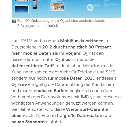
Zum 20. Geburtstag blickt O
auf eine beeindruckende
2
Erfolgsgeschichte zurück.
Laut VATM verbrauchen
Mobilfunkkund:innen
in
Deutschland in
2012 durchschnittlich 30 Prozent
mehr mobile Daten als im Vorjahr
. O
hat den
2
passenden Tarif dafür:
O
Blue
ist der erste
2
datenzentrierte Tarif
im deutschen Mobilfunkmarkt -
Kund:innen zahlen nicht mehr für Telefonie und SMS,
sondern
nur noch für mobile Daten
. 2020 entfesselt
O
Free
endgültig die Datennutzung der Kund:innen
2
und macht
endloses Surfen
möglich, da nach dem
Verbrauch des Datenvolumens mit 1MBit/s weiterhin die
wichtigsten Anwendungen genutzt werden können.
Vier Jahre später wird diese
Weitersurf-Garantie
obsolet
, als O
Free
extra große Datenpakete als
2
neuen Standard
einführt.