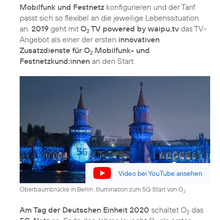
Mobilfunk und Festnetz
konfigurieren und der Tarif
passt sich so flexibel an die jeweilige Lebenssituation
an.
2019
geht mit
O
TV powered by waipu.tv
das TV-
2
Angebot als einer der ersten
innovativen
Zusatzdienste für O
Mobilfunk- und
2
Festnetzkund:innen
an den Start.
Video bei YouTube ansehen
Oberbaumbrücke in Berlin: Illumination zum 5G Start von O
2
Am Tag der Deutschen Einheit 2020
schaltet O
das
2