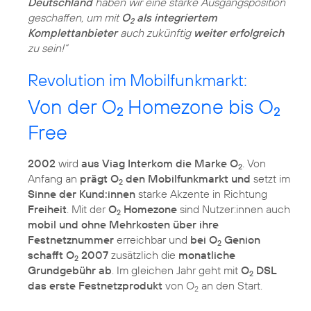
Deutschland
haben wir eine starke Ausgangsposition
geschaffen, um mit
O
als integriertem
2
Komplettanbieter
auch zukünftig
weiter erfolgreich
zu sein!“
Revolution im Mobilfunkmarkt:
Von der O
Homezone bis O
2
2
Free
2002
wird
aus Viag Interkom die Marke O
. Von
2
Anfang an
prägt O
den Mobilfunkmarkt und
setzt im
2
Sinne der Kund:innen
starke Akzente in Richtung
Freiheit
. Mit der
O
Homezone
sind Nutzer:innen auch
2
mobil und ohne Mehrkosten über ihre
Festnetznummer
erreichbar und
bei O
Genion
2
schafft O
2007
zusätzlich die
monatliche
2
Grundgebühr ab
. Im gleichen Jahr geht mit
O
DSL
2
das erste Festnetzprodukt
von O
an den Start.
2