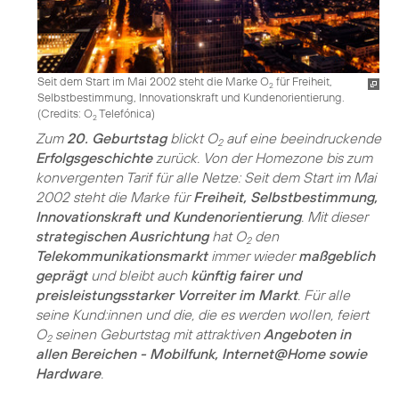
Seit dem Start im Mai 2002 steht die Marke O
für Freiheit,
2
Selbstbestimmung, Innovationskraft und Kundenorientierung.
(
Credits: O
Telefónica
)
2
Zum
20. Geburtstag
blickt O
auf eine beeindruckende
2
Erfolgsgeschichte
zurück. Von der Homezone bis zum
konvergenten Tarif für alle Netze: Seit dem Start im Mai
2002 steht die Marke für
Freiheit, Selbstbestimmung,
Innovationskraft und Kundenorientierung
. Mit dieser
strategischen Ausrichtung
hat O
den
2
Telekommunikationsmarkt
immer wieder
maßgeblich
geprägt
und bleibt auch
künftig fairer und
preisleistungsstarker Vorreiter im Markt
. Für alle
seine Kund:innen und die, die es werden wollen, feiert
O
seinen Geburtstag mit attraktiven
Angeboten in
2
allen Bereichen - Mobilfunk, Internet@Home sowie
Hardware
.