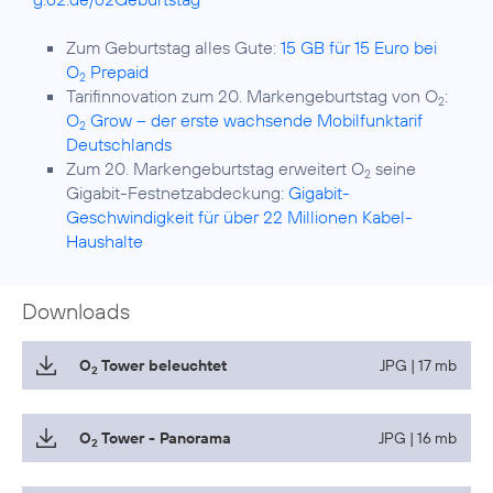
Zum Geburtstag alles Gute:
15 GB für 15 Euro bei
O
Prepaid
2
Tarifinnovation zum 20. Markengeburtstag von O
:
2
O
Grow – der erste wachsende Mobilfunktarif
2
Deutschlands
Zum 20. Markengeburtstag erweitert O
seine
2
Gigabit-Festnetzabdeckung:
Gigabit-
Geschwindigkeit für über 22 Millionen Kabel-
Haushalte
Downloads
O
Tower beleuchtet
JPG | 17 mb
2
O
Tower - Panorama
JPG | 16 mb
2