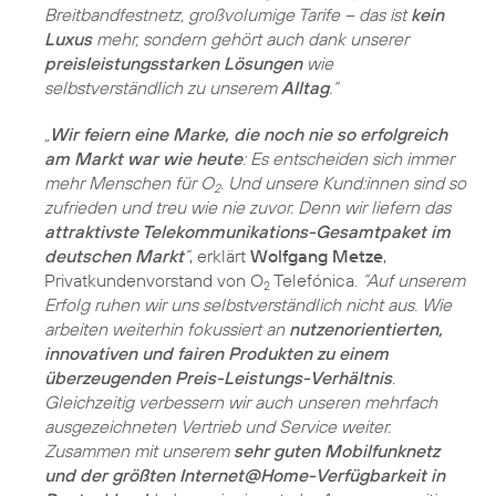
Breitbandfestnetz, großvolumige Tarife – das ist
kein
Luxus
mehr, sondern gehört auch dank unserer
preisleistungsstarken Lösungen
wie
selbstverständlich zu unserem
Alltag
.“
„
Wir feiern eine Marke, die noch nie so erfolgreich
am Markt war wie heute
: Es entscheiden sich immer
mehr Menschen für O
. Und unsere Kund:innen sind so
2
zufrieden und treu wie nie zuvor. Denn wir liefern das
attraktivste Telekommunikations-Gesamtpaket im
deutschen Markt
”
, erklärt
Wolfgang Metze
,
Privatkundenvorstand von O
Telefónica.
“Auf unserem
2
Erfolg ruhen wir uns selbstverständlich nicht aus. Wie
arbeiten weiterhin fokussiert an
nutzenorientierten,
innovativen und fairen Produkten zu einem
überzeugenden Preis-Leistungs-Verhältnis
.
Gleichzeitig verbessern wir auch unseren mehrfach
ausgezeichneten Vertrieb und Service weiter.
Zusammen mit unserem
sehr guten Mobilfunknetz
und der größten Internet@Home-Verfügbarkeit in