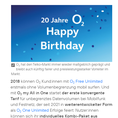
O
hat den Telko-Markt immer wieder maßgeblich geprägt und
2
bleibt auch künftig fairer und preisleistungsstarker Vorreiter im
Markt.
2018
können O
Kund:innen mit
O
Free Unlimited
2
2
erstmals ohne Volumenbegrenzung mobil surfen. Und
mit
O
my All in One
startet
der erste konvergente
2
Tarif
für unbegrenztes Datenvolumen bei Mobilfunk
und Festnetz, der seit 2021 in
weiterentwickelter Form
als
O
One Unlimited
Erfolge feiert: Nutzer:innen
2
können sich ihr
individuelles Kombi-Paket aus