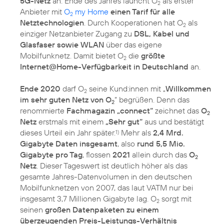
5G-Netz
an. Ende des Jahres launcht O
als erster
2
Anbieter mit
O
my Home
einen Tarif für alle
2
Netztechnologien
. Durch Kooperationen hat O
als
2
einziger Netzanbieter Zugang zu
DSL, Kabel und
Glasfaser sowie WLAN
über das eigene
Mobilfunknetz. Damit bietet O
die
größte
2
Internet@Home-Verfügbarkeit in Deutschland
an.
Ende 2020
darf O
seine Kund:innen mit „
Willkommen
2
im sehr guten Netz von O
“ begrüßen. Denn das
2
renommierte
Fachmagazin „connect“
zeichnet das
O
2
Netz
erstmals mit einem
„Sehr gut“
aus und bestätigt
dieses Urteil ein Jahr später.
Mehr als
2,4 Mrd.
1)
Gigabyte Daten insgesamt
, also
rund 5,5 Mio.
Gigabyte pro Tag
, flossen
2021
allein durch das
O
2
Netz
. Dieser Tageswert ist deutlich höher als das
gesamte Jahres-Datenvolumen in den deutschen
Mobilfunknetzen von 2007, das laut VATM nur bei
insgesamt 3,7 Millionen Gigabyte lag. O
sorgt mit
2
seinen
großen Datenpaketen zu einem
überzeugenden Preis-Leistungs-Verhältnis