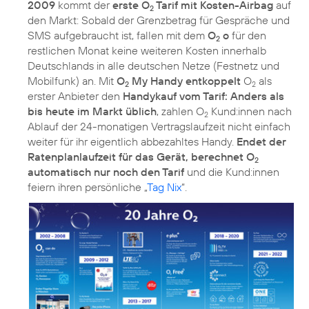
2009
kommt der
erste O
Tarif mit Kosten-Airbag
auf
2
den Markt: Sobald der Grenzbetrag für Gespräche und
SMS aufgebraucht ist, fallen mit dem
O
o
für den
2
restlichen Monat keine weiteren Kosten innerhalb
Deutschlands in alle deutschen Netze (Festnetz und
Mobilfunk) an. Mit
O
My Handy entkoppelt
O
als
2
2
erster Anbieter den
Handykauf vom Tarif: Anders als
bis heute im Markt üblich
, zahlen O
Kund:innen nach
2
Ablauf der 24-monatigen Vertragslaufzeit nicht einfach
weiter für ihr eigentlich abbezahltes Handy.
Endet der
Ratenplanlaufzeit für das Gerät, berechnet O
2
automatisch nur noch den Tarif
und die Kund:innen
feiern ihren persönliche „
Tag Nix
“.