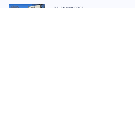
04. August 2025
MEILENSTEIN FÜR DIGITALE VERWALTUNG:
O
Telefónica und ekom
2
vernetzen
350. Verwaltungsstando
in Hessen
11. Oktober 2023
DIGITALISIERUNG IM ÖFFENTLICHEN
SEKTOR:
O
Telefónica vernetzt
2
Credits: Falco
für ekom21
Peters Photography
Verwaltungsstandorte
in Hessen