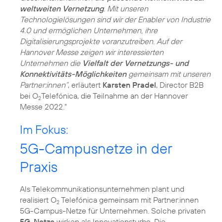
weltweiten Vernetzung
. Mit unseren
Technologielösungen sind wir der Enabler von Industrie
4.0 und ermöglichen Unternehmen, ihre
Digitalisierungsprojekte voranzutreiben. Auf der
Hannover Messe zeigen wir interessierten
Unternehmen die
Vielfalt der Vernetzungs- und
Konnektivitäts-Möglichkeiten
gemeinsam mit unseren
Partner:innen“
, erläutert
Karsten Pradel
, Director B2B
bei O
Telefónica, die Teilnahme an der Hannover
2
Messe 2022.”
Im Fokus:
5G-Campusnetze in der
Praxis
Als Telekommunikationsunternehmen plant und
realisiert O
Telefónica gemeinsam mit Partner:innen
2
5G-Campus-Netze für Unternehmen. Solche privaten
5G-Netze
wirken als Innovationsturbo. Die