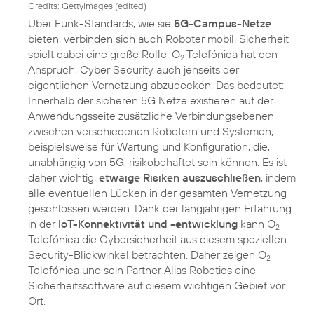
Credits: Gettyimages (edited)
Über Funk-Standards, wie sie
5G-Campus-Netze
bieten, verbinden sich auch Roboter mobil. Sicherheit
spielt dabei eine große Rolle. O
Telefónica hat den
2
Anspruch, Cyber Security auch jenseits der
eigentlichen Vernetzung abzudecken. Das bedeutet:
Innerhalb der sicheren 5G Netze existieren auf der
Anwendungsseite zusätzliche Verbindungsebenen
zwischen verschiedenen Robotern und Systemen,
beispielsweise für Wartung und Konfiguration, die,
unabhängig von 5G, risikobehaftet sein können. Es ist
daher wichtig,
etwaige Risiken auszuschließen
, indem
alle eventuellen Lücken in der gesamten Vernetzung
geschlossen werden. Dank der langjährigen Erfahrung
in der
IoT-Konnektivität und -entwicklung
kann O
2
Telefónica die Cybersicherheit aus diesem speziellen
Security-Blickwinkel betrachten. Daher zeigen O
2
Telefónica und sein Partner Alias Robotics eine
Sicherheitssoftware auf diesem wichtigen Gebiet vor
Ort.