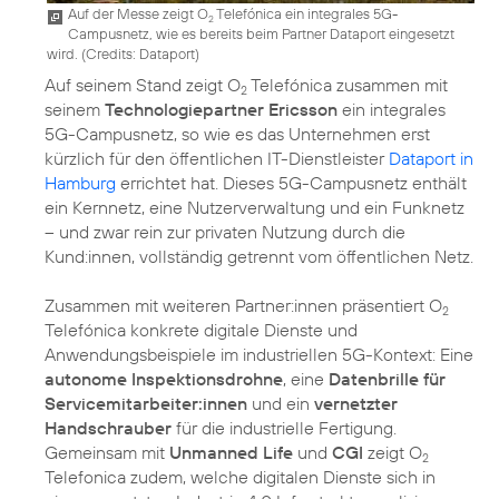
Auf der Messe zeigt O
Telefónica ein integrales 5G-
2
Campusnetz, wie es bereits beim Partner Dataport eingesetzt
wird. (
Credits: Dataport
)
Auf seinem Stand zeigt O
Telefónica zusammen mit
2
seinem
Technologiepartner Ericsson
ein integrales
5G-Campusnetz, so wie es das Unternehmen erst
kürzlich für den öffentlichen IT-Dienstleister
Dataport in
Hamburg
errichtet hat. Dieses 5G-Campusnetz enthält
ein Kernnetz, eine Nutzerverwaltung und ein Funknetz
– und zwar rein zur privaten Nutzung durch die
Kund:innen, vollständig getrennt vom öffentlichen Netz.
Zusammen mit weiteren Partner:innen präsentiert O
2
Telefónica konkrete digitale Dienste und
Anwendungsbeispiele im industriellen 5G-Kontext: Eine
autonome Inspektionsdrohne
, eine
Datenbrille für
Servicemitarbeiter:innen
und ein
vernetzter
Handschrauber
für die industrielle Fertigung.
Gemeinsam mit
Unmanned Life
und
CGI
zeigt O
2
Telefonica zudem, welche digitalen Dienste sich in