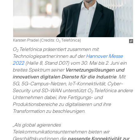
Karsten Pradel (
Credits: O
Telefónica
)
2
O
Telefónica präsentiert zusammen mit
2
Technologiepartner:innen auf der
Hannover Messe
2022
(Halle 8, Stand D07) vom 30. Mai bis 2. Juni ein
breites Spektrum seiner
Vernetzungslösungen und
innovativen digitalen Dienste für die Industrie
. Mit
5G, 5G-Campus-Netzen, IoT-Konnektivität, Cyber-
Security und SD-WAN unterstützt O
Telefónica andere
2
Unternehmen dabei, ihre Fertigungs- und
Produktionsbereiche zu digitalisieren und ihre
Transformation zu beschleunigen.
„Als global agierendes
Telekommunikationsunternehmen bieten wir
Geschäftskund:innen die
passende Konnektivität zur