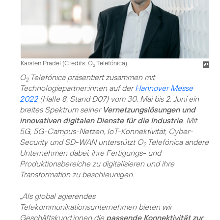
Karsten Pradel (
Credits: O
Telefónica
)
2
O
Telefónica präsentiert zusammen mit
2
Technologiepartner:innen auf der
Hannover Messe
2022
(Halle 8, Stand D07) vom 30. Mai bis 2. Juni ein
breites Spektrum seiner
Vernetzungslösungen und
innovativen digitalen Dienste für die Industrie
. Mit
5G, 5G-Campus-Netzen, IoT-Konnektivität, Cyber-
Security und SD-WAN unterstützt O
Telefónica andere
2
Unternehmen dabei, ihre Fertigungs- und
Produktionsbereiche zu digitalisieren und ihre
Transformation zu beschleunigen.
„Als global agierendes
Telekommunikationsunternehmen bieten wir
Geschäftskund:innen die
passende Konnektivität zur