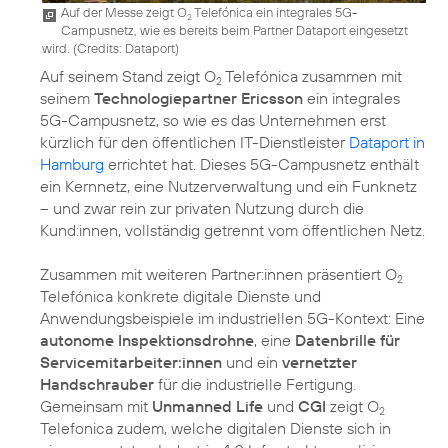
Auf der Messe zeigt O
Telefónica ein integrales 5G-
2
Campusnetz, wie es bereits beim Partner Dataport eingesetzt
wird. (
Credits: Dataport
)
Auf seinem Stand zeigt O
Telefónica zusammen mit
2
seinem
Technologiepartner Ericsson
ein integrales
5G-Campusnetz, so wie es das Unternehmen erst
kürzlich für den öffentlichen IT-Dienstleister
Dataport in
Hamburg
errichtet hat. Dieses 5G-Campusnetz enthält
ein Kernnetz, eine Nutzerverwaltung und ein Funknetz
– und zwar rein zur privaten Nutzung durch die
Kund:innen, vollständig getrennt vom öffentlichen Netz.
Zusammen mit weiteren Partner:innen präsentiert O
2
Telefónica konkrete digitale Dienste und
Anwendungsbeispiele im industriellen 5G-Kontext: Eine
autonome Inspektionsdrohne
, eine
Datenbrille für
Servicemitarbeiter:innen
und ein
vernetzter
Handschrauber
für die industrielle Fertigung.
Gemeinsam mit
Unmanned Life
und
CGI
zeigt O
2
Telefonica zudem, welche digitalen Dienste sich in