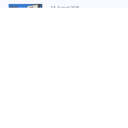
04. August 2025
MEILENSTEIN FÜR DIGITALE VERWALTUNG:
O
Telefónica und ekom
2
vernetzen
350. Verwaltungsstando
in Hessen
11. Oktober 2023
DIGITALISIERUNG IM ÖFFENTLICHEN
SEKTOR:
O
Telefónica vernetzt
2
Credits: Falco
für ekom21
Peters Photography
Verwaltungsstandorte
in Hessen