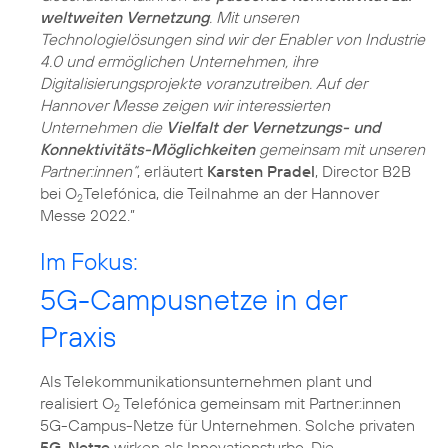
weltweiten Vernetzung
. Mit unseren
Technologielösungen sind wir der Enabler von Industrie
4.0 und ermöglichen Unternehmen, ihre
Digitalisierungsprojekte voranzutreiben. Auf der
Hannover Messe zeigen wir interessierten
Unternehmen die
Vielfalt der Vernetzungs- und
Konnektivitäts-Möglichkeiten
gemeinsam mit unseren
Partner:innen“
, erläutert
Karsten Pradel
, Director B2B
bei O
Telefónica, die Teilnahme an der Hannover
2
Messe 2022.”
Im Fokus:
5G-Campusnetze in der
Praxis
Als Telekommunikationsunternehmen plant und
realisiert O
Telefónica gemeinsam mit Partner:innen
2
5G-Campus-Netze für Unternehmen. Solche privaten
5G-Netze
wirken als Innovationsturbo. Die