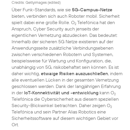
Credits: Gettyimages (edited)
Über Funk-Standards, wie sie
5G-Campus-Netze
bieten, verbinden sich auch Roboter mobil. Sicherheit
spielt dabei eine große Rolle. O
Telefónica hat den
2
Anspruch, Cyber Security auch jenseits der
eigentlichen Vernetzung abzudecken. Das bedeutet:
Innerhalb der sicheren 5G Netze existieren auf der
Anwendungsseite zusätzliche Verbindungsebenen
zwischen verschiedenen Robotern und Systemen,
beispielsweise für Wartung und Konfiguration, die,
unabhängig von 5G, risikobehaftet sein können. Es ist
daher wichtig,
etwaige Risiken auszuschließen
, indem
alle eventuellen Lücken in der gesamten Vernetzung
geschlossen werden. Dank der langjährigen Erfahrung
in der
IoT-Konnektivität und -entwicklung
kann O
2
Telefónica die Cybersicherheit aus diesem speziellen
Security-Blickwinkel betrachten. Daher zeigen O
2
Telefónica und sein Partner Alias Robotics eine
Sicherheitssoftware auf diesem wichtigen Gebiet vor
Ort.