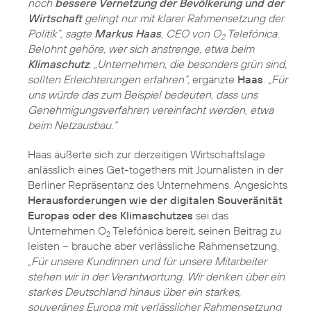
noch
bessere Vernetzung der Bevölkerung und der
Wirtschaft
gelingt nur mit klarer Rahmensetzung der
Politik“, sagte
Markus Haas
, CEO von O
Telefónica.
2
Belohnt gehöre, wer sich anstrenge, etwa beim
Klimaschutz
. „Unternehmen, die besonders grün sind,
sollten Erleichterungen erfahren“,
ergänzte
Haas
.
„Für
uns würde das zum Beispiel bedeuten, dass uns
Genehmigungsverfahren vereinfacht werden, etwa
beim Netzausbau.“
Haas äußerte sich zur derzeitigen Wirtschaftslage
anlässlich eines Get-togethers mit Journalisten in der
Berliner Repräsentanz des Unternehmens. Angesichts
Herausforderungen wie der digitalen Souveränität
Europas oder des Klimaschutzes
sei das
Unternehmen O
Telefónica bereit, seinen Beitrag zu
2
leisten – brauche aber verlässliche Rahmensetzung.
„Für unsere Kundinnen und für unsere Mitarbeiter
stehen wir in der Verantwortung. Wir denken über ein
starkes Deutschland hinaus über ein starkes,
souveränes Europa mit verlässlicher Rahmensetzung