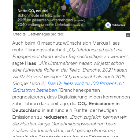
Credits: Gettyimages (edited)
Auch beim
Klimaschutz
wünscht sich Markus Haas
mehr Planungssicherheit.
„O
Telefónica arbeitet mit
2
Engagement daran, jeden Tag nachhaltiger zu werden“,
sagte
Haas
.
„Als Unternehmen haben wir jetzt schon
eine führende Rolle in der Telko-Branche: 2021 haben
wir 97 Prozent weniger CO
verursacht als noch 2015
2
(Scope 1 und 2).
Das O
Netz wird zu 100 Prozent mit
2
Grünstrom betrieben
.“
Branchenexperten
prognostizieren, dass Digitalisierung in den kommenden
zehn Jahren dazu beitrage, die
CO
-Emissionen in
2
Deutschland
in auf rund ein Fünftel der heutigen
Emissionen zu
reduzieren
.
„Doch zugleich kennen wir
die Hürden: lange Genehmigungsverfahren beim
Ausbau der Infrastruktur, nicht genug Grünstrom,
einheitliche Standards etwa bei der Erfassung von