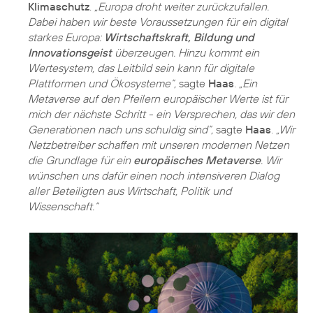
Klimaschutz
.
„Europa droht weiter zurückzufallen.
Dabei haben wir beste Voraussetzungen für ein digital
starkes Europa:
Wirtschaftskraft, Bildung und
Innovationsgeist
überzeugen. Hinzu kommt ein
Wertesystem, das Leitbild sein kann für digitale
Plattformen und Ökosysteme“,
sagte
Haas
.
„Ein
Metaverse auf den Pfeilern europäischer Werte ist für
mich der nächste Schritt - ein Versprechen, das wir den
Generationen nach uns schuldig sind“,
sagte
Haas
.
„Wir
Netzbetreiber schaffen mit unseren modernen Netzen
die Grundlage für ein
europäisches Metaverse
. Wir
wünschen uns dafür einen noch intensiveren Dialog
aller Beteiligten aus Wirtschaft, Politik und
Wissenschaft.“