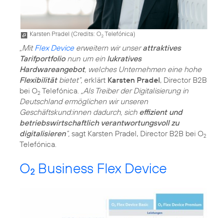
Karsten Pradel (
Credits: O
Telefónica
)
2
„Mit
Flex Device
erweitern wir unser
attraktives
Tarifportfolio
nun um ein
lukratives
Hardwareangebot
, welches Unternehmen eine hohe
Flexibilität
bietet“,
erklärt
Karsten Pradel
, Director B2B
bei O
Telefónica.
„Als Treiber der Digitalisierung in
2
Deutschland ermöglichen wir unseren
Geschäftskund:innen dadurch, sich
effizient und
betriebswirtschaftlich verantwortungsvoll zu
digitalisieren
“,
sagt Karsten Pradel, Director B2B bei O
2
Telefónica.
O
Business Flex Device
2