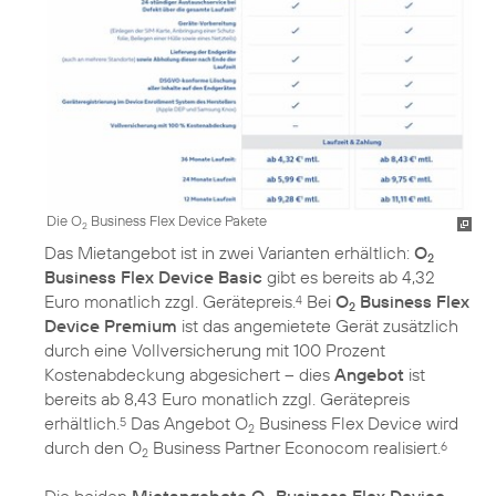
Die O
Business Flex Device Pakete
2
Das Mietangebot ist in zwei Varianten erhältlich:
O
2
Business Flex Device Basic
gibt es bereits ab 4,32
Euro monatlich zzgl. Gerätepreis.
Bei
O
Business Flex
4
2
Device Premium
ist das angemietete Gerät zusätzlich
durch eine Vollversicherung mit 100 Prozent
Kostenabdeckung abgesichert – dies
Angebot
ist
bereits ab 8,43 Euro monatlich zzgl. Gerätepreis
erhältlich.
Das Angebot O
Business Flex Device wird
5
2
durch den O
Business Partner Econocom realisiert.
6
2
Die beiden
Mietangebote O
Business Flex Device