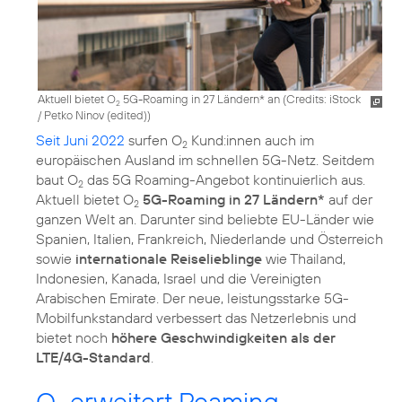
Aktuell bietet O
5G-Roaming in 27 Ländern* an (
Credits: iStock
2
/ Petko Ninov (edited)
)
Seit Juni 2022
surfen O
Kund:innen auch im
2
europäischen Ausland im schnellen 5G-Netz. Seitdem
baut O
das 5G Roaming-Angebot kontinuierlich aus.
2
Aktuell bietet O
5G-Roaming in 27 Ländern*
auf der
2
ganzen Welt an. Darunter sind beliebte EU-Länder wie
Spanien, Italien, Frankreich, Niederlande und Österreich
sowie
internationale Reiselieblinge
wie Thailand,
Indonesien, Kanada, Israel und die Vereinigten
Arabischen Emirate. Der neue, leistungsstarke 5G-
Mobilfunkstandard verbessert das Netzerlebnis und
bietet noch
höhere Geschwindigkeiten als der
LTE/4G-Standard
.
O
erweitert Roaming-