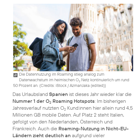
Die Datennutzung im Roaming stieg analog zum
Datenwachstum im heimischen O
Netz kontinuierlich um rund
2
50 Prozent an. (
Credits: iStock / AzmanJaka (edited)
)
Das Urlaubsland
Spanien
ist dieses Jahr wieder klar die
Nummer 1 der O
Roaming Hotspots
: Im bisherigen
2
Jahresverlauf nutzten O
Kund:innen hier allein rund 4,5
2
Millionen GB mobile Daten. Auf Platz 2 steht Italien,
gefolgt von den Niederlanden, Österreich und
Frankreich. Auch die
Roaming-Nutzung in Nicht-EU-
Ländern zieht deutlich an
aufgrund vieler