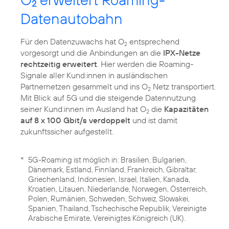
2
Datenautobahn
Für den Datenzuwachs hat O
entsprechend
2
vorgesorgt und die Anbindungen an die
IPX-Netze
rechtzeitig erweitert
. Hier werden die Roaming-
Signale aller Kund:innen in ausländischen
Partnernetzen gesammelt und ins O
Netz transportiert.
2
Mit Blick auf 5G und die steigende Datennutzung
seiner Kund:innen im Ausland hat O
die
Kapazitäten
2
auf 8 x 100 Gbit/s verdoppelt
und ist damit
zukunftssicher aufgestellt.
*
5G-Roaming ist möglich in: Brasilien, Bulgarien,
Dänemark, Estland, Finnland, Frankreich, Gibraltar,
Griechenland, Indonesien, Israel, Italien, Kanada,
Kroatien, Litauen, Niederlande, Norwegen, Österreich,
Polen, Rumänien, Schweden, Schweiz, Slowakei,
Spanien, Thailand, Tschechische Republik, Vereinigte
Arabische Emirate, Vereinigtes Königreich (UK).