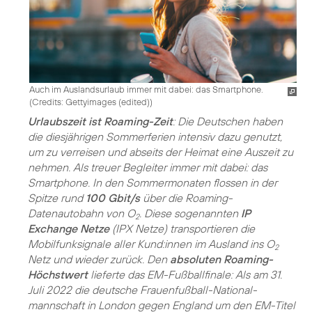
Auch im Auslandsurlaub immer mit dabei: das Smartphone.
(
Credits: Gettyimages (edited)
)
Urlaubszeit ist Roaming-Zeit
: Die Deutschen haben
die diesjährigen Sommerferien intensiv dazu genutzt,
um zu verreisen und abseits der Heimat eine Auszeit zu
nehmen. Als treuer Begleiter immer mit dabei: das
Smartphone. In den Sommermonaten flossen in der
Spitze rund
100 Gbit/s
über die Roaming-
Datenautobahn von O
. Diese sogenannten
IP
2
Exchange Netze
(IPX Netze) transportieren die
Mobilfunksignale aller Kund:innen im Ausland ins O
2
Netz und wieder zurück. Den
absoluten Roaming-
Höchstwert
lieferte das EM-Fußballfinale: Als am 31.
Juli 2022 die deutsche Frauenfußball-National­
mannschaft in London gegen England um den EM-Titel