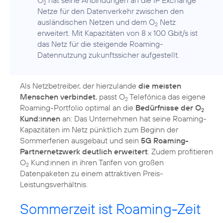
2
Netze für den Datenverkehr zwischen den
ausländischen Netzen und dem O
Netz
2
erweitert. Mit Kapazitäten von 8 x 100 Gbit/s ist
das Netz für die steigende Roaming-
Datennutzung zukunftssicher aufgestellt.
Als Netzbetreiber, der hierzulande
die meisten
Menschen verbindet
, passt O
Telefónica das eigene
2
Roaming-Portfolio optimal an die
Bedürfnisse der O
2
Kund:innen
an: Das Unternehmen hat seine Roaming-
Kapazitäten im Netz pünktlich zum Beginn der
Sommerferien ausgebaut und sein
5G Roaming-
Partnernetzwerk deutlich erweitert
. Zudem profitieren
O
Kund:innen in ihren Tarifen von großen
2
Datenpaketen zu einem attraktiven Preis-
Leistungsverhältnis.
Sommerzeit ist Roaming-Zeit