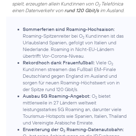
spielt, erzeugten allein Kund:innen von O
Telefónica
2
einen Datenverkehr von
rund 120 Gbit/s
im Ausland.
Sommerferien sind Roaming-Hochsaison:
Roaming-Spitzenreiter bei O
Kund:innen ist das
2
Urlaubsland Spanien, gefolgt von Italien und
Niederlande. Roaming in Nicht-EU-Ländern
übertrifft Vor-Corona-Niveau.
Rekordhoch dank Frauenfußball:
Viele O
2
Kund:innen streamen das Fußball EM-Finale
Deutschland gegen England im Ausland und
sorgen für neuen Roaming-Höchstwert von in
der Spitze rund 120 Gbit/s.
Ausbau 5G Roaming-Angebot:
O
bietet
2
mittlerweile in 27 Ländern weltweit
leistungsstarkes 5G Roaming an, darunter viele
Tourismus-Hotspots wie Spanien, Italien, Thailand
und Vereinigte Arabische Emirate.
Erweiterung der O
Roaming-Datenautobahn:
2
O
hat seine Anbindungen an die IP Exchange