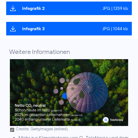
Infografik 2
JPG | 1359 kb
Infografik 3
JPG | 1044 kb
Weitere Informationen
Credits: Gettyimages (edited)
Mehr zur Klimastrategie von O
Telefónica und dem