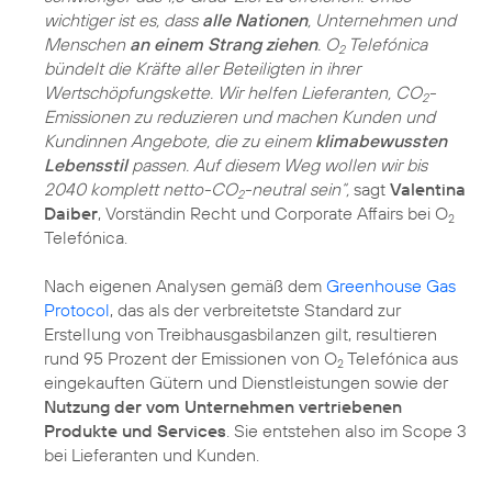
wichtiger ist es, dass
alle Nationen
, Unternehmen und
Menschen
an einem Strang ziehen
. O
Telefónica
2
bündelt die Kräfte aller Beteiligten in ihrer
Wertschöpfungskette. Wir helfen Lieferanten, CO
-
2
Emissionen zu reduzieren und machen Kunden und
Kundinnen Angebote, die zu einem
klimabewussten
Lebensstil
passen. Auf diesem Weg wollen wir bis
2040 komplett netto-CO
-neutral sein“,
sagt
Valentina
2
Daiber
, Vorständin Recht und Corporate Affairs bei O
2
Telefónica.
Nach eigenen Analysen gemäß dem
Greenhouse Gas
Protocol
, das als der verbreitetste Standard zur
Erstellung von Treibhausgasbilanzen gilt, resultieren
rund 95 Prozent der Emissionen von O
Telefónica aus
2
eingekauften Gütern und Dienstleistungen sowie der
Nutzung der vom Unternehmen vertriebenen
Produkte und Services
. Sie entstehen also im Scope 3
bei Lieferanten und Kunden.