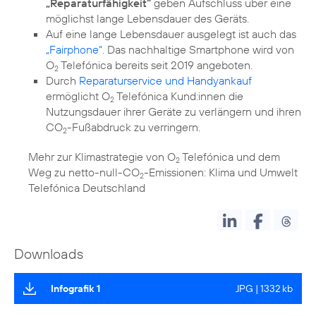
„Reparaturfähigkeit“
geben Aufschluss über eine
möglichst lange Lebensdauer des Geräts.
Auf eine lange Lebensdauer ausgelegt ist auch das
„Fairphone“
. Das nachhaltige Smartphone wird von
O
Telefónica bereits seit 2019 angeboten.
2
Durch
Reparaturservice und Handyankauf
ermöglicht O
Telefónica Kund:innen die
2
Nutzungsdauer ihrer Geräte zu verlängern und ihren
CO
-Fußabdruck zu verringern.
2
Mehr zur Klimastrategie von O
Telefónica und dem
2
Weg zu netto-null-CO
-Emissionen:
Klima und Umwelt
2
Telefónica Deutschland
Downloads
Infografik 1
JPG | 1332 kb