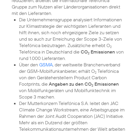
reduzieren, arbeitet die internationale Telefónica
Gruppe zum Nutzen aller Länderorganisationen direkt
Die Unternehmensgruppe analysiert Informationen
zur
Klimastrategie der wichtigsten Lieferanten
und
hilft ihnen, sich noch ehrgeizigere Ziele zu setzen
und so auch zur Erreichung der Scope 3-Ziele von
Telefónica beizutragen. Zusätzliche erhebt O
2
Telefónica in Deutschland die
CO
Emissionen
von
2
rund 1.000 Lieferanten.
Über den
GSMA
, der weltweite Branchenverband
der GSM-Mobilfunkanbieter, erhält O
Telefónica
2
von den Geräteherstellern Product Carbon
Footprints, die
Angaben zu den CO
Emissionen
2
von Mobilfunkgeräten und Mobilfunktechnik im
Scope 3 machen.
Der Mutterkonzern Telefónica S.A. leitet den JAC
Climate Change Workstream, eine Arbeitsgruppe im
Rahmen der Joint Audit Cooperation (JAC) Initiative.
Mehr als ein Dutzend der größten
Telekommunikationsunternehmen der Welt arbeiten