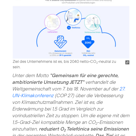
Ziel des Unternehmens ist es, bis 2040 netto-CO
-neutral zu
2
sein.
Unter dem Motto
"Gemeinsam für eine gerechte,
ambitionierte Umsetzung JETZT"
verhandelt die
Weltgemeinschaft vom 7. bis 18. November auf der
27.
UN-Klimakonferenz
(COP 27) über die Verbesserung
von Klimaschutzmaßnahmen. Ziel ist es, die
Erderwärmung bei 1,5 Grad im Vergleich zur
vorindustriellen Zeit zu stoppen. Um die eigene mit dem
1,5-Grad-Ziel kompatible Menge an CO
-Emissionen
2
einzuhalten,
reduziert O
Telefónica seine Emissionen
2
in der gesamten Wertschöpfungskette.
Das Ziel
ist es,