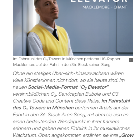
Im Fahrstuhl des O
Towers in München performt US-Rapper
2
Macklemore auf der Fahrt in den 36. Stock seinen Song
Ohne ein stetiges Über-sich-hinauswachsen wären
viele Künstler:innen nicht dort, wo sie heute sind. Im
neuen
Social-Media-Format "O
Elevator"
2
versinnbildlichen O
, Serviceplan Bubble und C3
2
Creative Code and Content diese Reise.
Im Fahrstuhl
des O
Towers in München
performen Artists auf der
2
Fahrt in den 36. Stock ihren Song, mit dem sie sich an
einen bedeutenden Wendepunkt in ihrer Karriere
erinnern und geben einen Einblick in ihr musikalisches
Wachstum. Oben angekommen erzählen sie ihre
„Grow