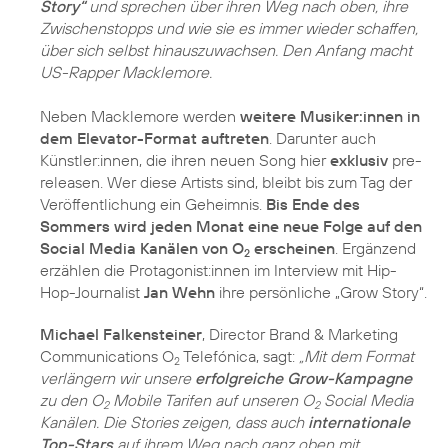
Story“
und sprechen über ihren Weg nach oben, ihre
Zwischenstopps und wie sie es immer wieder schaffen,
über sich selbst hinauszuwachsen. Den Anfang macht
US-Rapper Macklemore.
Neben Macklemore werden
weitere Musiker:innen in
dem Elevator-Format auftreten
. Darunter auch
Künstler:innen, die ihren neuen Song hier
exklusiv
pre-
releasen. Wer diese Artists sind, bleibt bis zum Tag der
Veröffentlichung ein Geheimnis.
Bis Ende des
Sommers wird jeden Monat eine neue Folge auf den
Social Media Kanälen von O
erscheinen
. Ergänzend
2
erzählen die Protagonist:innen im Interview mit Hip-
Hop-Journalist
Jan Wehn
ihre persönliche „Grow Story“.
Michael Falkensteiner
, Director Brand & Marketing
Communications O
Telefónica, sagt:
„Mit dem Format
2
verlängern wir unsere
erfolgreiche Grow-Kampagne
zu den O
Mobile Tarifen auf unseren O
Social Media
2
2
Kanälen. Die Stories zeigen, dass auch
internationale
Top-Stars
auf ihrem Weg nach ganz oben mit