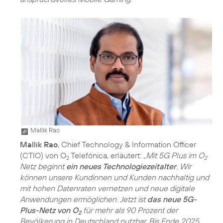
Mallik Rao
Mallik Rao
, Chief Technology & Information Officer
(CTIO) von O
Telefónica, erläutert:
„Mit 5G Plus im O
2
2
Netz beginnt
ein neues Technologiezeitalter
. Wir
können unsere Kundinnen und Kunden nachhaltig und
mit hohen Datenraten vernetzen und neue digitale
Anwendungen ermöglichen. Jetzt ist
das neue 5G-
Plus-Netz von O
für mehr als 90 Prozent der
2
Bevölkerung in Deutschland nutzbar. Bis Ende 2025