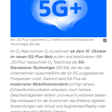
Mit „5G Plus“ bezeichnet O
Telefónica die 5G-Standalone-
2
Technologie (5G SA)
Im O
Netz können O
Kund:innen
ab dem 10. Oktober
2
2
im neuen 5G-Plus-Netz
surfen und telefonieren. Mit
„5G Plus“ bezeichnet O
Telefónica die
5G-
2
Standalone-Technologie
(5G SA), bei der das
Unternehmen ausschließlich die für 5G vorgesehenen
Frequenzen nutzt. Dadurch wird 5G Plus als
modernster Mobilfunkstandard
künftig nahezu
Echtzeitkommunikation erlauben, noch höhere
Geschwindigkeiten liefern und neue Funktionen bieten.
Das verbessert für die Kund:innen das Erlebnis digitaler
Anwendungen wie Virtual und Augmented Reality oder
anspruchsvolles Mobile Gaming.