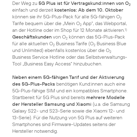
Der Weg zu
5G Plus ist für Vertragskund:innen von O
2
einfach und derzeit
kostenlos: Ab dem 10. Oktober
können sie ihr 5G-Plus-Pack für alle 5G-fähigen O
2
Tarife bequem über die „Mein O
App“, das Webportal,
2
an der Hotline oder im Shop für 12 Monate aktivieren.
1)
Geschäftskunden
von O
können das 5G-Plus-Pack
2
für alle aktuellen O
Business Tarife (O
Business Blue
2
2
und Unlimited) ebenfalls kostenlos über die O
2
Business Service Hotline oder das Selbstverwaltungs-
Tool „Business Easy Access“ hinzubuchen.
Neben einem 5G-fähigen Tarif und der Aktivierung
des 5G-Plus-Packs
benötigen Kund:innen auch eine
5G-Plus-fähige SIM und ein kompatibles Smartphone.
Startbereit für 5G Plus sind bereits
mehrere Modelle
der Hersteller Samsung und Xiaomi
(u.a. die Samsung
Galaxy S22- und S23-Serie sowie die Xiaomi 12- und
13-Serie). Für die Nutzung von 5G Plus auf weiteren
Smartphones sind Firmware-Updates seitens der
Hersteller notwendig.