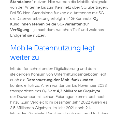
Standalone“
nutzen. Hier werden die Mobilfunksignale
von der Antenne bis zum Kernnetz über 5G übertragen.
Bei 5G Non-Standalone funken die Antennen mit 5G,
die Datenverarbeitung erfolgt im 4G-Kernnetz.
O
2
Kund:innen stehen beide 5G-Varianten zur
Verfügung
– je nachdem, welchen Tarif und welches
Endgerät sie nutzen.
Mobile Datennutzung legt
weiter zu
Mit der fortschreitenden Digitalisierung und dem
steigenden Konsum von Unterhaltungsangeboten legt
auch die
Datennutzung der Mobilfunkkunden
kontinuierlich zu. Allein von Januar bis November 2023
transportierte das O
Netz
4,3 Milliarden Gigabyte
–
2
der Dezember mit seinen Feiertagen kommt erst noch
hinzu. Zum Vergleich: im gesamten Jahr 2022 waren es
3,5 Milliarden Gigabyte, im Jahr 2021 noch 2,4
Milliarden Gigabyte. Damit setzt sich der Trend fort, dass