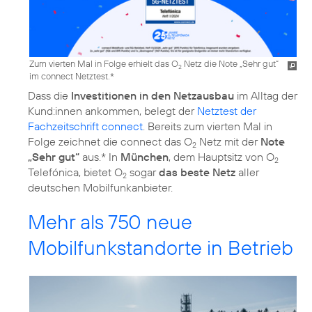
Zum vierten Mal in Folge erhielt das O
Netz die Note „Sehr gut“
2
im connect Netztest.*
Dass die
Investitionen in den Netzausbau
im Alltag der
Kund:innen ankommen, belegt der
Netztest der
Fachzeitschrift connect
. Bereits zum vierten Mal in
Folge zeichnet die connect das O
Netz mit der
Note
2
„Sehr gut“
aus.* In
München
, dem Hauptsitz von O
2
Telefónica, bietet O
sogar
das beste Netz
aller
2
deutschen Mobilfunkanbieter.
Mehr als 750 neue
Mobilfunkstandorte in Betrieb