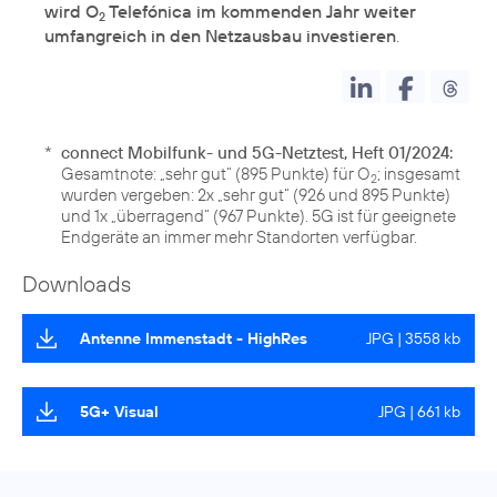
wird O
Telefónica im kommenden Jahr weiter
2
umfangreich in den Netzausbau investieren
.
*
connect Mobilfunk- und 5G-Netztest, Heft 01/2024:
Gesamtnote: „sehr gut“ (895 Punkte) für O
; insgesamt
2
wurden vergeben: 2x „sehr gut“ (926 und 895 Punkte)
und 1x „überragend“ (967 Punkte). 5G ist für geeignete
Endgeräte an immer mehr Standorten verfügbar.
Downloads
Antenne Immenstadt - HighRes
JPG | 3558 kb
5G+ Visual
JPG | 661 kb