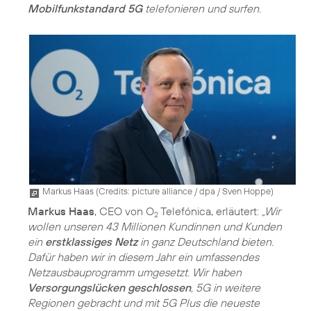
Mobilfunkstandard 5G
telefonieren und surfen.
Markus Haas (
Credits: picture alliance / dpa / Sven Hoppe
)
Markus Haas
, CEO von O
Telefónica, erläutert:
„Wir
2
wollen unseren 43 Millionen Kundinnen und Kunden
ein
erstklassiges Netz
in ganz Deutschland bieten.
Dafür haben wir in diesem Jahr ein umfassendes
Netzausbauprogramm umgesetzt. Wir haben
Versorgungslücken geschlossen
, 5G in weitere
Regionen gebracht und mit 5G Plus die neueste