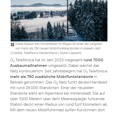
Diese Station bei Immenstadt im Allgäu ist einer der jüngsten
von mehr als 750 neuen Mobilfunkstandorten in diesem Jahr
(
Credits: Telefónica Deutschland / Quirin Leppert
)
O
Telefónica hat im Jahr 2023 insgesamt
rund 7000
2
Ausbaumaßnahmen
umgesetzt. Dabei wächst das
Netz kontinuierlich: Seit Jahresbeginn hat O
Telefónica
2
mehr als 750 zusätzliche Mobilfunkstandorte
in
Betrieb genommen. Das O
Netz funkt deutschlandweit
2
mit rund 28.000 Standorten. Einer der neuesten
Standorte steht am Alpenrand bei Immenstadt. Die auf
über 1000 Metern über dem Meeresspiegel funkende
Station deckt einen Radius von rund fünf Kilometern ab.
Mit dem neuen Mobilfunkmast surfen Kund:innen dort