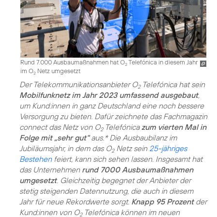
Rund 7.000 Ausbaumaßnahmen hat O
Telefónica in diesem Jahr
2
im O
Netz umgesetzt
2
Der Telekommunikationsanbieter O
Telefónica hat sein
2
Mobilfunknetz im Jahr 2023 umfassend ausgebaut
,
um Kund:innen in ganz Deutschland eine noch bessere
Versorgung zu bieten. Dafür zeichnete das Fachmagazin
connect das Netz von O
Telefónica
zum vierten Mal in
2
Folge mit „sehr gut“
aus.* Die Ausbaubilanz im
Jubiläumsjahr, in dem das O
Netz sein
25-jähriges
2
Bestehen
feiert, kann sich sehen lassen. Insgesamt hat
das Unternehmen
rund 7000 Ausbaumaßnahmen
umgesetzt
. Gleichzeitig begegnet der Anbieter der
stetig steigenden Datennutzung, die auch in diesem
Jahr für neue Rekordwerte sorgt.
Knapp 95 Prozent
der
Kund:innen von O
Telefónica können im neuen
2