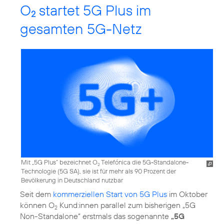
O
startet 5G Plus im
2
gesamten 5G-Netz
Mit „5G Plus“ bezeichnet O
Telefónica die 5G-Standalone-
2
Technologie (5G SA), sie ist für mehr als 90 Prozent der
Bevölkerung in Deutschland nutzbar
Seit dem
kommerziellen Start von 5G Plus
im Oktober
können O
Kund:innen parallel zum bisherigen „5G
2
Non-Standalone“ erstmals das sogenannte
„5G