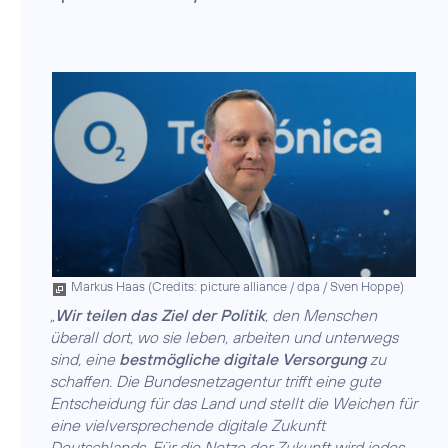
Markus Haas (
Credits: picture alliance / dpa / Sven Hoppe
)
„
Wir teilen das Ziel der Politik
, den Menschen
überall dort, wo sie leben, arbeiten und unterwegs
sind, eine
bestmögliche digitale Versorgung
zu
schaffen. Die Bundesnetzagentur trifft eine gute
Entscheidung für das Land und stellt die Weichen für
eine vielversprechende digitale Zukunft
Deutschlands. ​Für die Netze der Zukunft wird jedes