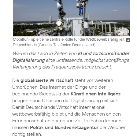
Mobilfunk spielt eine zentrale Rolle für die Wettbewerbsfähigkeit
Deutschlands (
Credits: Telefónica Deutschland
)
Warum das Land in Zeiten von
KI und fortschreitender
Digitalisierung
eine umfassende, möglichst achtjährige
Verlängerung des Frequenzspektrums braucht.
Die
globalisierte Wirtschaft
steht vor weiteren
Umbrüchen. Das Internet der Dinge und der
beginnende Siegeszug der
Künstlichen Intelligenz
bringen neue Chancen der Digitalisierung mit sich.
Damit Deutschlands Wirtschaft international
wettbewerbsfähig bleibt und die Menschen an den
Errungenschaften der neuen Zeit teilhaben können,
müssen
Politik und Bundesnetzagentur
die Weichen
richtig stellen.