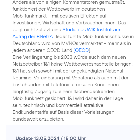
Anders als von einigen Kommentatoren gemutmaßt,
funktioniert der Wettbewerb im deutschen
Mobilfunkmarkt – mit positiven Effekten auf
Investitionen, Wirtschaft und Verbraucher:innen. Das
zeigt nicht zuletzt eine
Studie des WIK Instituts im
Aufrag der BNetzA
. Jeder fünfte Mobilfunkanschlüsse in
Deutschland wird von MVNOs vermarktet - mehr als in
jedem anderen OECD Land
[OECD
].
Eine Verlängerung bis 2033 würde auch dem neuen
Netzbetreiber 1&1 keine Wettbewerbsnachteile bringen:
1&1 hat sich sowohl mit der angekündigten National
Roaming-Vereinbarung mit Vodafone als auch mit der
bestehenden mit Telefónica für seine Kund:innen
langfristig Zugang zu einem flächendeckenden
Mobilfunknetz gesichert. 1&1 wird daher in der Lage
sein, technisch und kommerziell attraktive
Endkundentarife auf Basis dieser Vorleistungen
bundesweit anzubieten.
Update 13.05.2024 / 15:00 Uhr