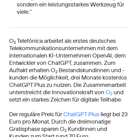
sondern ein leistungsstarkes Werkzeug für
viele.”
O
Telefónica arbeitet als erstes deutsches
2
Telekommunikationsunternehmen mit dem
internationalen KI-Unternehmen OpenAI, dem
Entwickler von ChatGPT, zusammen. Zum
Auftakt erhalten O
Bestandskundinnen und -
2
kunden die Möglichkeit, drei Monate kostenlos
ChatGPT Plus zu nutzen. Die Zusammenarbeit
unterstreicht die Innovationskraft von
O
und
2
setzt ein starkes Zeichen für digitale Teilhabe.
Der reguläre Preis für
ChatGPT Plus
liegt bei 23
Euro pro Monat. Durch die dreimonatige
Gratisphase sparen O
Kundinnen und
2
Kunden zum Start rund 70 Euro.