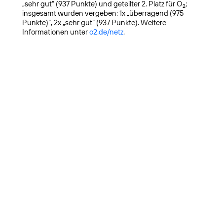
„sehr gut“ (937 Punkte) und geteilter 2. Platz für O
;
2
insgesamt wurden vergeben: 1x „überragend (975
Punkte)“, 2x „sehr gut“ (937 Punkte). Weitere
Informationen unter
o2.de/netz
.