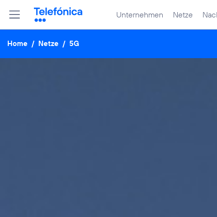
Unternehmen
Netze
Nach
Home
/
Netze
/
5G