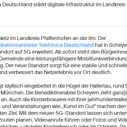
a Deutschland stärkt digitale Infrastruktur im Landkrei
Netz im Landkreis Pfaffenhofen an der Ilm: Der
kationsanbieter Telefónica Deutschland
hat in Scheye
ndort auf 5G erweitert. Ab sofort steht den Bürgerinn
 Gemeinde eine leistungsfähigere Mobilfunkverbindun
g. Der neue Standort sorgt für eine stabile und schnel
nd verbessert das Netzerlebnis vor Ort deutlich.
t idyllisch eingebettet in die Hügel der Hallertau, rund
 München. Die Benediktinerabtei Scheyern zieht ganzj
n. Auch die Klosterbrauerei mit ihrer jahrhundertealt
n und Veranstaltungen wie „Kunst im Gut" machen den
ten Ziel. Mit dem neuen 5G-Standort lassen sich unte
outen planen, Videoanrufe führen oder Fotos und Vid
schicken – ob beim Klosterbesuch oder im Ortskern. Da