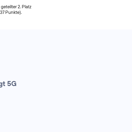
eteilter 2. Platz
937 Punkte).
gt 5G