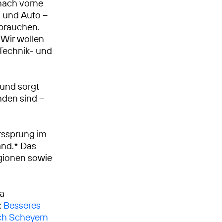
nach vorne
n und Auto –
 brauchen.
Wir wollen
, Technik- und
 und sorgt
nden sind –
tssprung im
and.* Das
egionen sowie
ca
:
Besseres
ach Scheyern