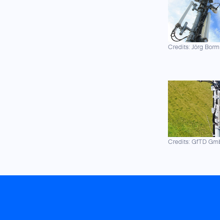
Credits: Jörg Borm
Credits: GfTD G