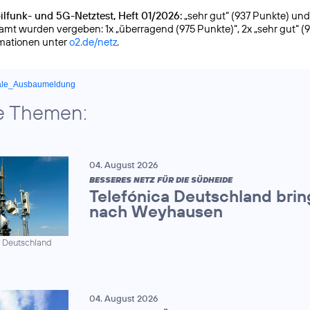
lfunk- und 5G-Netztest, Heft 01/2026:
„sehr gut“ (937 Punkte) und g
samt wurden vergeben: 1x „überragend (975 Punkte)“, 2x „sehr gut“ (
rmationen unter
o2.de/netz
.
ale_Ausbaumeldung
e Themen:
04. August 2026
BESSERES NETZ FÜR DIE SÜDHEIDE
Telefónica Deutschland brin
nach Weyhausen
a Deutschland
04. August 2026