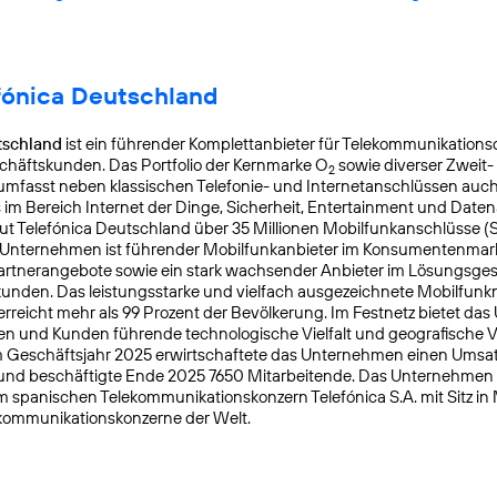
fónica Deutschland
tschland
ist ein führender Komplettanbieter für Telekommunikationsd
chäftskunden. Das Portfolio der Kernmarke O
sowie diverser Zweit-
2
mfasst neben klassischen Telefonie- und Internetanschlüssen auch
s im Bereich Internet der Dinge, Sicherheit, Entertainment und Daten
ut Telefónica Deutschland über 35 Millionen Mobilfunkanschlüsse (
s Unternehmen ist führender Mobilfunkanbieter im Konsumentenmar
Partnerangebote sowie ein stark wachsender Anbieter im Lösungsges
nden. Das leistungsstarke und vielfach ausgezeichnete Mobilfunk
reicht mehr als 99 Prozent der Bevölkerung. Im Festnetz bietet da
n und Kunden führende technologische Vielfalt und geografische Ve
 Geschäftsjahr 2025 erwirtschaftete das Unternehmen einen Umsat
 und beschäftigte Ende 2025 7650 Mitarbeitende. Das Unternehmen
m spanischen Telekommunikationskonzern Telefónica S.A. mit Sitz in
kommunikationskonzerne der Welt.