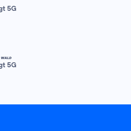
gt 5G
R WALD
gt 5G