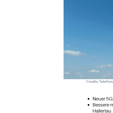
Credits: Telefón
Neuer 5G
Bessere m
Hallertau