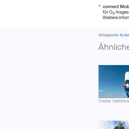
*
connect Mobi
für O
; insge
2
Weitere Info
Schlagworte:
#Lok
Ähnlich
Credits: Telefónic