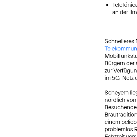
Telefónic
an der Ilm
Schnelleres 
Telekommuni
Mobilfunksta
Bürgern der
zur Verfügun
im 5G-Netz u
Scheyern lieg
nördlich von
Besuchende a
Brautraditio
einem belieb
problemlos R
Echtzeit ver