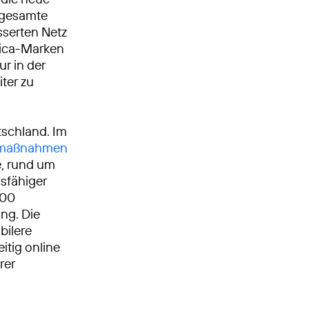
 gesamte
serten Netz
ónica-Marken
ur in der
ter zu
tschland. Im
umaßnahmen
, rund um
gsfähiger
000
ng. Die
bilere
itig online
rer