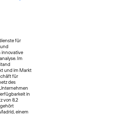
ienste für
 und
 innovative
analyse. Im
Stand
kt und im Markt
chäft für
netz des
s Unternehmen
rfügbarkeit in
z von 8,2
 gehört
 Madrid, einem