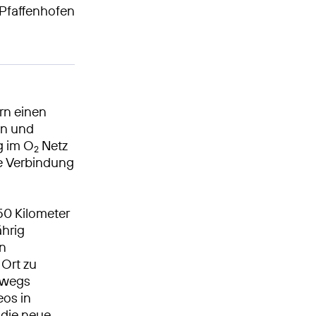
s Pfaffenhofen
rn einen
en und
g im O
Netz
2
le Verbindung
 50 Kilometer
ährig
en
 Ort zu
rwegs
eos in
 die neue