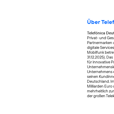
Über Tele
Telefónica Deu
Privat- und Ges
Partnermarken u
digitale Service
Mobilfunk betre
31.12.2025). Da
für innovative 
Unternehmensku
Unternehmens er
seinen Kundinne
Deutschland. Im
Milliarden Euro
mehrheitlich zu
der großen Tele