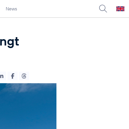
News
ingt