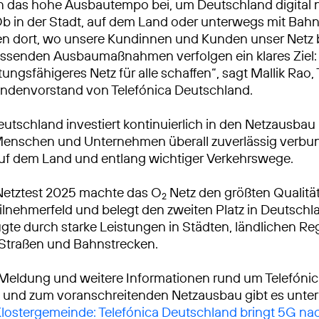
n das hohe Ausbautempo bei, um Deutschland digital 
Ob in der Stadt, auf dem Land oder unterwegs mit Bah
ren dort, wo unsere Kundinnen und Kunden unser Netz
ssenden Ausbaumaßnahmen verfolgen ein klares Ziel: 
tungsfähigeres Netz für alle schaffen“, sagt Mallik Rao
ndenvorstand von Telefónica Deutschland.
eutschland investiert kontinuierlich in den Netzausbau
Menschen und Unternehmen überall zuverlässig verbu
auf dem Land und entlang wichtiger Verkehrswege.
Netztest 2025 machte das O
Netz den größten Qualitä
2
lnehmerfeld und belegt den zweiten Platz in Deutschl
gte durch starke Leistungen in Städten, ländlichen R
 Straßen und Bahnstrecken.
 Meldung und weitere Informationen rund um Telefóni
 und zum voranschreitenden Netzausbau gibt es unter
 Klostergemeinde: Telefónica Deutschland bringt 5G n