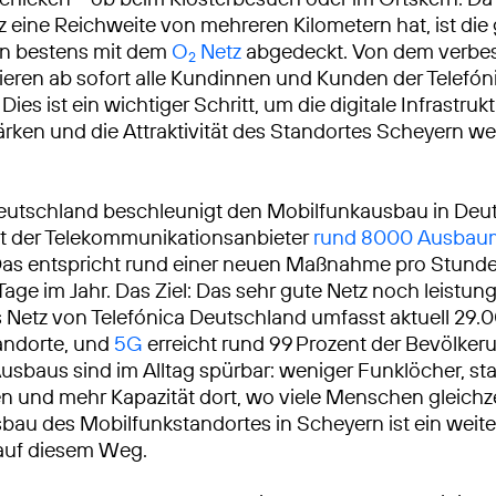
eine Reichweite von mehreren Kilometern hat, ist die
un bestens mit dem
O
Netz
abgedeckt. Von dem verbes
2
itieren ab sofort alle Kundinnen und Kunden der Telef
Dies ist ein wichtiger Schritt, um die digitale Infrastrukt
ärken und die Attraktivität des Standortes Scheyern wei
eutschland beschleunigt den Mobilfunkausbau in Deu
at der Telekommunikationsanbieter
rund 8000 Ausba
Das entspricht rund einer neuen Maßnahme pro Stunde
Tage im Jahr. Das Ziel: Das sehr gute Netz noch leistun
Netz von Telefónica Deutschland umfasst aktuell 29.
andorte, und
5G
erreicht rund 99 Prozent der Bevölkeru
usbaus sind im Alltag spürbar: weniger Funklöcher, sta
 und mehr Kapazität dort, wo viele Menschen gleichze
sbau des Mobilfunkstandortes in Scheyern ist ein weite
 auf diesem Weg.