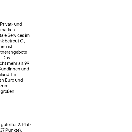
 Privat- und
ermarken
ale Services im
nk betreut O
2
men ist
rtnerangebote
. Das
cht mehr als 99
 Kundinnen und
hland. Im
den Euro und
h zum
r großen
eteilter 2. Platz
937 Punkte).