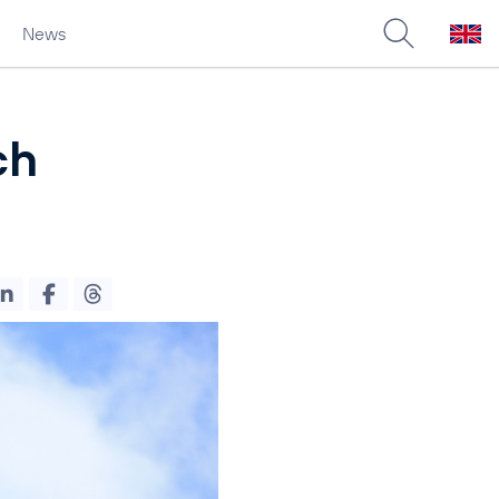
News
ch