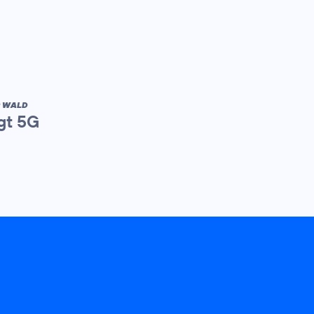
R WALD
gt 5G