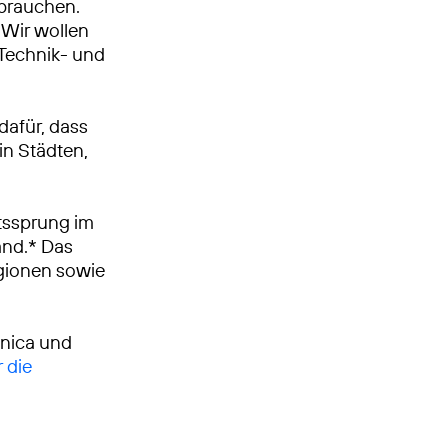
 brauchen.
Wir wollen
, Technik- und
dafür, dass
in Städten,
tssprung im
and.* Das
egionen sowie
ónica und
 die