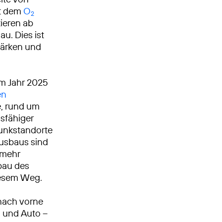
it dem
O
2
ieren ab
au. Dies ist
stärken und
Im Jahr 2025
en
, rund um
gsfähiger
unk­standorte
Ausbaus sind
 mehr
sbau des
diesem Weg.
nach vorne
n und Auto –