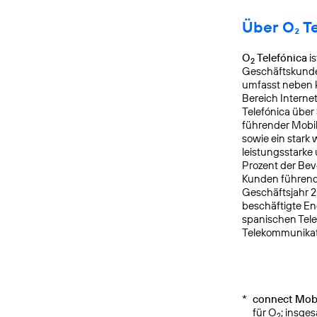
Über O₂ T
O
Telefónica
is
2
Geschäftskunden
umfasst neben k
Bereich Interne
Telefónica über
führender Mobi
sowie ein star
leistungsstarke
Prozent der Bev
Kunden führende
Geschäftsjahr 2
beschäftigte E
spanischen Tele
Telekommunikat
*
connect Mobi
für O
; insge
2