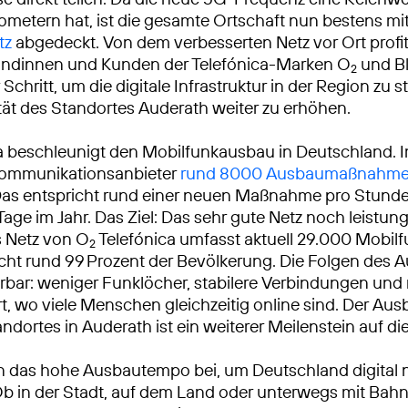
ometern hat, ist die gesamte Ortschaft nun bestens m
tz
abgedeckt. Von dem verbesserten Netz vor Ort profit
Kundinnen und Kunden der Telefónica-Marken O
und Bl
2
 Schritt, um die digitale Infrastruktur in der Region zu 
vität des Standortes Auderath weiter zu erhöhen.
a beschleunigt den Mobilfunkausbau in Deutschland. 
ekommunikationsanbieter
rund 8000 Ausbaumaßnahm
Das entspricht rund einer neuen Maßnahme pro Stunde
Tage im Jahr. Das Ziel: Das sehr gute Netz noch leistun
 Netz von O
Telefónica umfasst aktuell 29.000 Mobilf
2
cht rund 99 Prozent der Bevölkerung. Die Folgen des 
ürbar: weniger Funklöcher, stabilere Verbindungen und
rt, wo viele Menschen gleichzeitig online sind. Der Au
ndortes in Auderath ist ein weiterer Meilenstein auf 
n das hohe Ausbautempo bei, um Deutschland digital 
Ob in der Stadt, auf dem Land oder unterwegs mit Bah