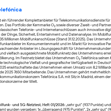
elefónica
t ein führender Komplettanbieter für Telekommunikationsdienste für
. Das Portfolio der Kernmarke O
sowie diverser Zweit- und Partn
2
lassischen Telefonie- und Internetanschlüssen auch innovative digit
t der Dinge, Sicherheit, Entertainment und Datenanalyse. Im Mobilfu
 35 Millionen Mobilfunkanschlüsse (Stand 31.12.2025). Das Unterneh
lfunkanbieter im Konsumentenmarkt und im Markt für innovative Pa
k wachsender Anbieter im Lösungsgeschäft für Unternehmenskunden
 und vielfach ausgezeichnete Mobilfunknetz des Unternehmens errei
ölkerung. Im Festnetz bietet das Unternehmen O
Telefónica seinen
2
 technologische Vielfalt und geografische Verfügbarkeit in Deutsc
025 erwirtschaftete das Unternehmen einen Umsatz von 8,2 Milliar
nde 2025 7650 Mitarbeitende. Das Unternehmen gehört mehrheitlic
kommuni­kationskonzern Telefónica S.A. mit Sitz in Madrid, einem de
ionskonzerne der Welt.
lfunk- und 5G-Netztest, Heft 01/2026:
„sehr gut“ (937 Punkte) und g
samt wurden vergeben: 1x „überragend (975 Punkte)“, 2x „sehr gut“ (