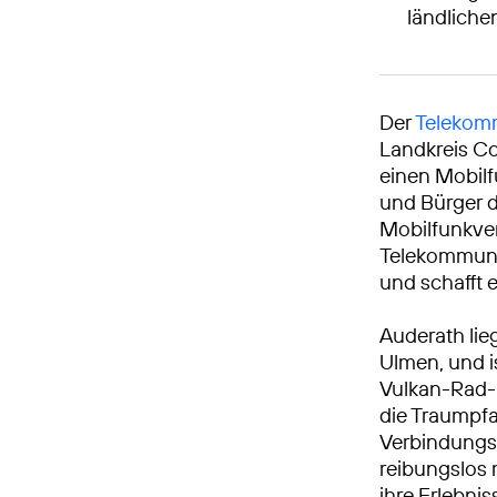
ländlich
Der
Telekomm
Landkreis Co
einen Mobilf
und Bürger d
Mobilfunkve
Telekommunik
und schafft 
Auderath lie
Ulmen, und i
Vulkan-Rad-R
die Traumpfa
Verbindungs
reibungslos
ihre Erlebni