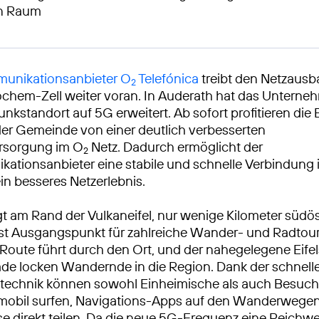
en Raum
unikationsanbieter O
Telefónica
treibt den Netzausb
2
chem-Zell weiter voran. In Auderath hat das Unterneh
unkstandort auf 5G erweitert. Ab sofort profitieren die
er Gemeinde von einer deutlich verbesserten
rsorgung im O
Netz. Dadurch ermöglicht der
2
ationsanbieter eine stabile und schnelle Verbindung
ein besseres Netzerlebnis.
gt am Rand der Vulkaneifel, nur wenige Kilometer südös
st Ausgangspunkt für zahlreiche Wander- und Radtour
oute führt durch den Ort, und der nahegelegene Eifel
de locken Wandernde in die Region. Dank der schnell
technik können sowohl Einheimische als auch Besuc
 mobil surfen, Navigations-Apps auf den Wanderwege
sse direkt teilen. Da die neue 5G-Frequenz eine Reichw