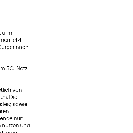
au im
men jetzt
 Bürgerinnen
 im 5G-Netz
tlich von
en. Die
steig sowie
eren
hende nun
n nutzen und
eite von