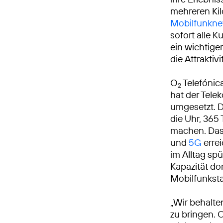
mehreren Kil
Mobilfunkne
sofort alle 
ein wichtiger
die Attrakti
O
Telefónic
2
hat der Tel
umgesetzt. 
die Uhr, 365 
machen. Das
und
5G
errei
im Alltag sp
Kapazität do
Mobilfunksta
„Wir behalte
zu bringen. 