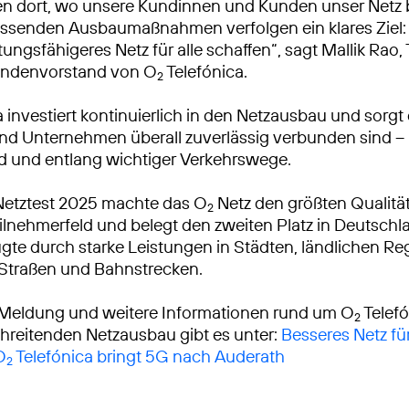
ren dort, wo unsere Kundinnen und Kunden unser Netz
ssenden Ausbaumaßnahmen verfolgen ein klares Ziel: 
tungsfähigeres Netz für alle schaffen“, sagt Mallik Rao
ndenvorstand von O
Telefónica.
2
 investiert kontinuierlich in den Netzausbau und sorgt 
 Unternehmen überall zuverlässig verbunden sind – 
d und entlang wichtiger Verkehrswege.
Netztest 2025 machte das O
Netz den größten Qualitä
2
lnehmerfeld und belegt den zweiten Platz in Deutschl
gte durch starke Leistungen in Städten, ländlichen R
 Straßen und Bahnstrecken.
 Meldung und weitere Informationen rund um O
Telef
2
reitenden Netzausbau gibt es unter:
Besseres Netz für
O
Telefónica bringt 5G nach Auderath
2