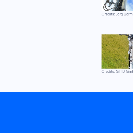
Credits: Jörg Borm
Credits: GfTD G