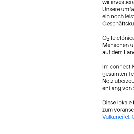
wir investie
Unsere umfa
ein noch leis
Geschäftsku
O
Telefónica
2
Menschen und
auf dem Lan
Im connect 
gesamten Tei
Netz überzeu
entlang von
Diese lokale
zum voransch
Vulkaneifel: 