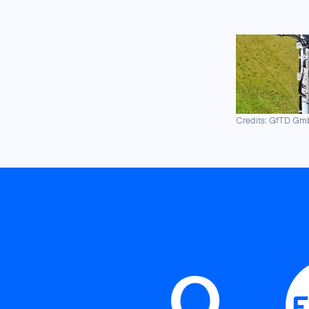
Credits: GfTD G