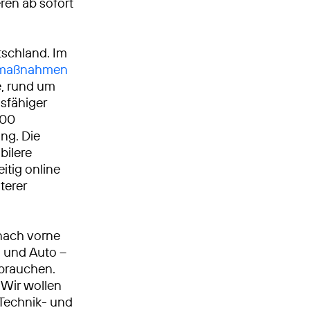
ren ab sofort
tschland. Im
umaßnahmen
, rund um
gsfähiger
000
ng. Die
bilere
itig online
terer
nach vorne
n und Auto –
 brauchen.
Wir wollen
, Technik- und