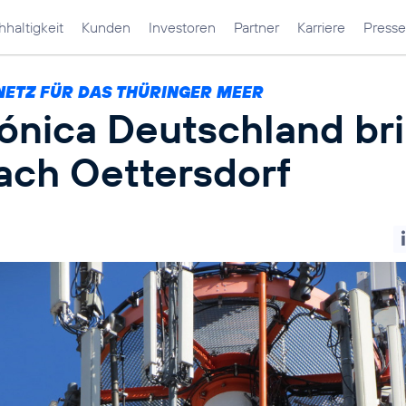
haltigkeit
Kunden
Investoren
Partner
Karriere
Presse
NETZ FÜR DAS THÜRINGER MEER
fónica Deutschland br
ach Oettersdorf