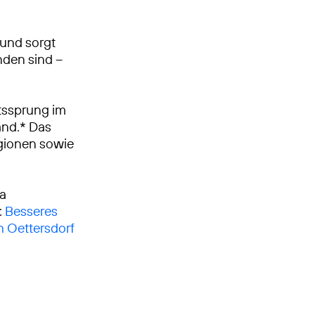
 und sorgt
nden sind –
tssprung im
and.* Das
egionen sowie
ca
:
Besseres
h Oettersdorf