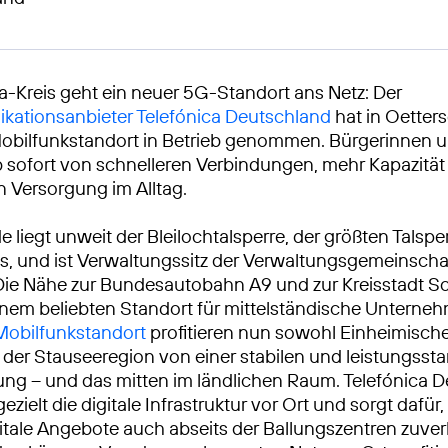
a-Kreis geht ein neuer 5G-Standort ans Netz: Der
kationsanbieter Telefónica Deutschland
hat in Oetters
bilfunkstandort in Betrieb genommen. Bürgerinnen u
ab sofort von schnelleren Verbindungen, mehr Kapazität
n Versorgung im Alltag.
 liegt unweit der Bleilochtalsperre, der größten Talspe
, und ist Verwaltungssitz der Verwaltungsgemeinscha
Die Nähe zur Bundesautobahn A9 und zur Kreisstadt S
inem beliebten Standort für mittelständische Unterneh
Mobilfunkstandort
profitieren nun sowohl Einheimische
er Stauseeregion von einer stabilen und leistungssta
ng – und das mitten im ländlichen Raum. Telefónica 
gezielt die digitale Infrastruktur vor Ort und sorgt dafür
tale Angebote auch abseits der Ballungszentren zuver