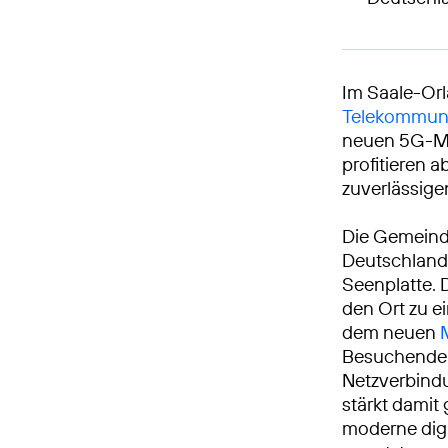
Im Saale-Orl
Telekommuni
neuen 5G-Mo
profitieren 
zuverlässige
Die Gemeinde
Deutschlands
Seenplatte. 
den Ort zu e
dem neuen
Besuchende d
Netzverbindu
stärkt damit 
moderne digi