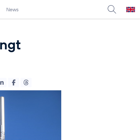
News
ingt