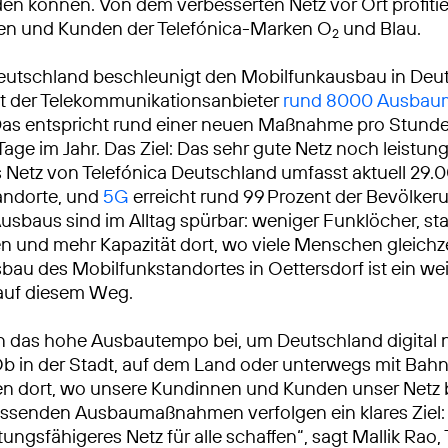
en können. Von dem verbesserten Netz vor Ort profitie
nen und Kunden der Telefónica-Marken O
und Blau.
2
eutschland beschleunigt den Mobilfunkausbau in Deu
at der Telekommunikationsanbieter
rund 8000 Ausba
Das entspricht rund einer neuen Maßnahme pro Stunde
Tage im Jahr. Das Ziel: Das sehr gute Netz noch leistun
Netz von Telefónica Deutschland umfasst aktuell 29.
andorte, und
5G
erreicht rund 99 Prozent der Bevölkeru
usbaus sind im Alltag spürbar: weniger Funklöcher, sta
 und mehr Kapazität dort, wo viele Menschen gleichze
sbau des Mobilfunkstandortes in Oettersdorf ist ein wei
 auf diesem Weg.
n das hohe Ausbautempo bei, um Deutschland digital 
Ob in der Stadt, auf dem Land oder unterwegs mit Bah
ren dort, wo unsere Kundinnen und Kunden unser Netz
ssenden Ausbaumaßnahmen verfolgen ein klares Ziel: 
tungsfähigeres Netz für alle schaffen“, sagt Mallik Rao