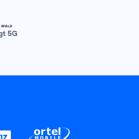
R WALD
gt 5G