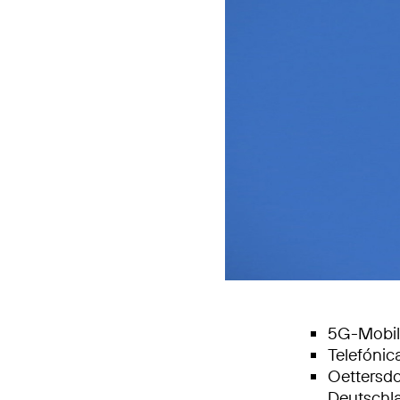
5G-Mobilf
Telefónic
Oettersdo
Deutschl