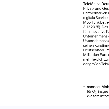
Telefónica Deu
Privat- und Ges
Partnermarken u
digitale Service
Mobilfunk betre
31.12.2025). Da
für innovative 
Unternehmensku
Unternehmens er
seinen Kundinne
Deutschland. Im
Milliarden Euro
mehrheitlich zu
der großen Tele
*
connect Mobi
für O
; insge
2
Weitere Info