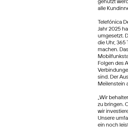
genutzt werd
alle Kundin
Telefónica D
Jahr 2025 h
umgesetzt. 
die Uhr, 365 
machen. Das 
Mobilfunkst
Folgen des A
Verbindungen
sind. Der Au
Meilenstein
„Wir behalte
zu bringen. 
wir investie
Unsere umfa
ein noch leis