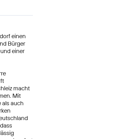
dorf einen
nd Bürger
 und einer
rre
ft
chleiz macht
men. Mit
 als auch
rken
Deutschland
, dass
lässig