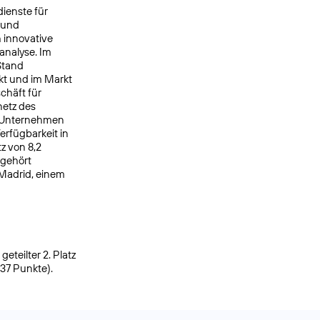
ienste für
 und
 innovative
analyse. Im
Stand
kt und im Markt
chäft für
netz des
s Unternehmen
rfügbarkeit in
z von 8,2
 gehört
 Madrid, einem
eteilter 2. Platz
937 Punkte).