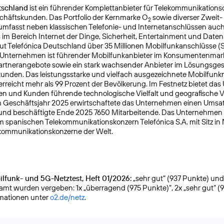
tschland
ist ein führender Komplettanbieter für Telekommunikationsd
chäftskunden. Das Portfolio der Kernmarke O
sowie diverser Zweit-
2
mfasst neben klassischen Telefonie- und Internetanschlüssen auch
s im Bereich Internet der Dinge, Sicherheit, Entertainment und Daten
ut Telefónica Deutschland über 35 Millionen Mobilfunkanschlüsse (
s Unternehmen ist führender Mobilfunkanbieter im Konsumentenmar
Partnerangebote sowie ein stark wachsender Anbieter im Lösungsges
nden. Das leistungsstarke und vielfach ausgezeichnete Mobilfunk
reicht mehr als 99 Prozent der Bevölkerung. Im Festnetz bietet da
n und Kunden führende technologische Vielfalt und geografische Ve
 Geschäftsjahr 2025 erwirtschaftete das Unternehmen einen Umsat
 und beschäftigte Ende 2025 7650 Mitarbeitende. Das Unternehmen
m spanischen Telekommunikationskonzern Telefónica S.A. mit Sitz in
kommunikationskonzerne der Welt.
lfunk- und 5G-Netztest, Heft 01/2026:
„sehr gut“ (937 Punkte) und g
samt wurden vergeben: 1x „überragend (975 Punkte)“, 2x „sehr gut“ (
rmationen unter
o2.de/netz
.