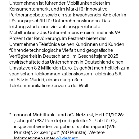
Unternehmen ist führender Mobilfunkanbieter im
Konsumentenmarkt und im Markt für innovative
Partnerangebote sowie ein stark wachsender Anbieter im
Lösungsgeschäft für Unternehmenskunden. Das
leistungsstarke und vielfach ausgezeichnete
Mobilfunknetz des Unternehmens erreicht mehr als 99
Prozent der Bevölkerung. Im Festnetz bietet das
Unternehmen Telefónica seinen Kundinnen und Kunden
führende technologische Vielfalt und geografische
Verfügbarkeit in Deutschland. Im Geschäftsjahr 2025
erwirtschaftete das Unternehmen in Deutschland einen
Umsatz von 8,2 Milliarden Euro. Es gehört mehrheitlich zum
spanischen Telekommunikationskonzern Telefónica S.A.
mit Sitz in Madrid, einem der großen
Telekommunikationskonzerne der Welt.
*
connect Mobilfunk- und 5G-Netztest, Heft 01/2026:
„sehr gut“ (937 Punkte) und geteilter 2. Platz für O
;
2
insgesamt wurden vergeben: 1x „überragend (975
Punkte)“, 2x „sehr gut“ (937 Punkte). Weitere
Informationen unter
o2.de/netz
.