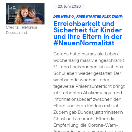
23. Juni 2020
DER NEUE O
FREE STARTER FLEX TARIF:
2
Erreichbarkeit und
Credits: Telefónica
Sicherheit für Kinder
Deutschland
und ihre Eltern in der
#NeuenNormalität
Corona hatte das soziale Leben
wochenlang massiv eingeschränkt.
Mit den Lockerungen ist auch das
Schulleben wieder gestartet. Der
wechselnde wochen- oder
tageweise Präsenzunterricht bringt
jetzt erhöhten Abstimmungs- und
Informationsbedarf zwischen den
Eltern und ihren Kindern mit sich.
Zudem gab Bundesjustizministerin
Christine Lambrecht Eltern die
Empfehlung, die Corona-Warn-
App der Bundesregierung auf den