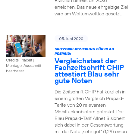
Brasilien bereits bis 2030
erreichen. Das neue ehrgeizige Ziel
wird am Weltumwelttag gesetzt.
05. Juni 2020
SPITZENPLATZIERUNG FÜR BLAU
PREPAID:
Vergleichstest der
Credits: Placeit
|
Fachzeitschrift CHIP
Montage, Ausschnitt
bearbeitet
attestiert Blau sehr
gute Noten
Die Zeitschrift CHIP hat kürzlich in
einem großen Vergleich Prepaid-
Tarife von 20 relevanten
Mobilfunkanbietern getestet. Der
Blau Prepaid-Tarif Allnet S sichert
sich dabei in der Gesamtwertung
mit der Note „sehr gut“ (1,29) einen