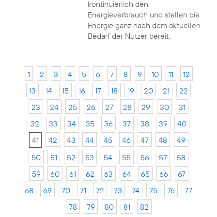
kontinuierlich den
Energieverbrauch und stellen die
Energie ganz nach dem aktuellen
Bedarf der Nutzer bereit.
1
2
3
4
5
6
7
8
9
10
11
12
13
14
15
16
17
18
19
20
21
22
23
24
25
26
27
28
29
30
31
32
33
34
35
36
37
38
39
40
41
42
43
44
45
46
47
48
49
50
51
52
53
54
55
56
57
58
59
60
61
62
63
64
65
66
67
68
69
70
71
72
73
74
75
76
77
78
79
80
81
82