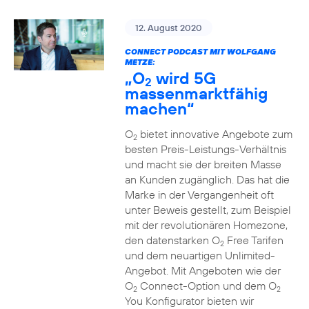
12. August 2020
CONNECT PODCAST MIT WOLFGANG
METZE:
„O
wird 5G
2
massenmarktfähig
machen“
O
bietet innovative Angebote zum
2
besten Preis-Leistungs-Verhältnis
und macht sie der breiten Masse
an Kunden zugänglich. Das hat die
Marke in der Vergangenheit oft
unter Beweis gestellt, zum Beispiel
mit der revolutionären Homezone,
den datenstarken O
Free Tarifen
2
und dem neuartigen Unlimited-
Angebot. Mit Angeboten wie der
O
Connect-Option und dem O
2
2
You Konfigurator bieten wir