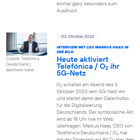
einmal ganz besonders zum
Ausdruck.
03. Oktober 2020
INTERVIEW MIT CEO MARKUS HAAS IN
DER BILD:
Heute aktiviert
Credits: Telefónica
Telefónica / O
ihr
Deutschland /
2
Bernhard Huber
5G-Netz
O
schaltet am Abend des 3.
2
Oktober 2020 sein 5G-Netz ein
und startet damit den Datenturbo
für die Digitalisierung
Deutschlands. Der symbolische Akt
wird ab 18 Uhr live im Web
übertragen. Markus Haas, CEO von
Telefónica Deutschland / O
, hat
2
mit der Tageszeitung BILD über den