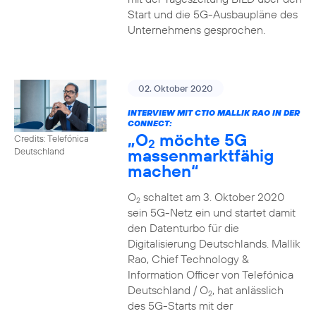
Start und die 5G-Ausbaupläne des
Unternehmens gesprochen.
02. Oktober 2020
INTERVIEW MIT CTIO MALLIK RAO IN DER
CONNECT:
„O
möchte 5G
Credits: Telefónica
2
massenmarktfähig
Deutschland
machen“
O
schaltet am 3. Oktober 2020
2
sein 5G-Netz ein und startet damit
den Datenturbo für die
Digitalisierung Deutschlands. Mallik
Rao, Chief Technology &
Information Officer von Telefónica
Deutschland / O
, hat anlässlich
2
des 5G-Starts mit der