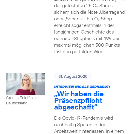
2
der getesteten 25 O
Shops
2
sichern sich die Note ‚Überragend‘
oder ‚Sehr gut‘. Ein O
Shop
2
erreicht sogar erstmals in der
langjährigen Geschichte des
connect-Shoptests mit 499 der
maximal möglichen 500 Punkte
fast den perfekten Wert.
31. August 2020
INTERVIEW NICOLE GERHARDT:
„Wir haben die
Credits: Telefónica
Präsenzpflicht
Deutschland
abgeschafft“
Die Covid-19-Pandemie wird
nachhaltig Spuren in der
Arbeitswelt hinterlassen. In einem