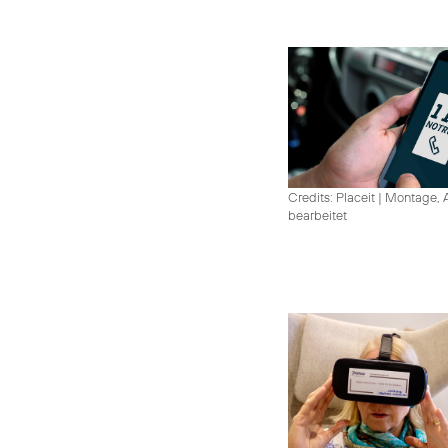
Credits: Placeit
|
Montage, A
bearbeitet