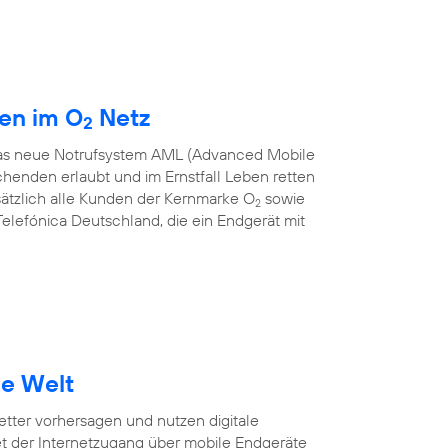
den im O
Netz
2
 das neue Notrufsystem AML (Advanced Mobile
chenden erlaubt und im Ernstfall Leben retten
sätzlich alle Kunden der Kernmarke O
sowie
2
elefónica Deutschland, die ein Endgerät mit
ie Welt
Wetter vorhersagen und nutzen digitale
et der Internetzugang über mobile Endgeräte