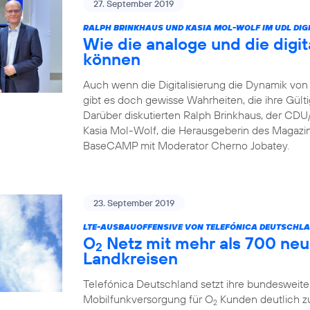
27. September 2019
RALPH BRINKHAUS UND KASIA MOL-WOLF IM UDL DIGI
Wie die analoge und die digit
können
Auch wenn die Digitalisierung die Dynamik von 
gibt es doch gewisse Wahrheiten, die ihre Gült
Darüber diskutierten Ralph Brinkhaus, der CD
Kasia Mol-Wolf, die Herausgeberin des Magaz
BaseCAMP mit Moderator Cherno Jobatey.
23. September 2019
LTE-AUSBAUOFFENSIVE VON TELEFÓNICA DEUTSCHLA
O
Netz mit mehr als 700 neu
2
Landkreisen
Telefónica Deutschland setzt ihre bundesweite
Mobilfunkversorgung für O
Kunden deutlich z
2