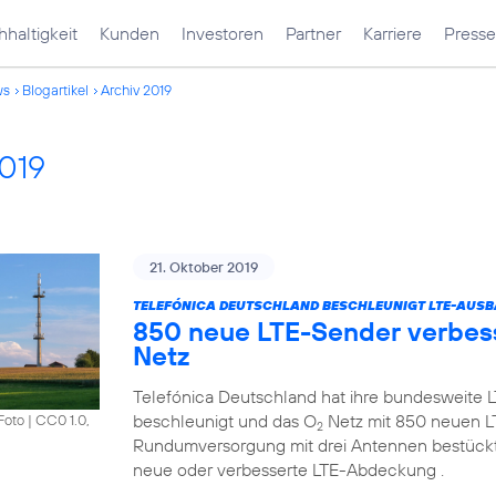
haltigkeit
Kunden
Investoren
Partner
Karriere
Presse
ws
Blogartikel
Archiv 2019
2019
21. Oktober 2019
TELEFÓNICA DEUTSCHLAND BESCHLEUNIGT LTE-AUSB
850 neue LTE-Sender verbes
Netz
Telefónica Deutschland hat ihre bundesweite
beschleunigt und das O
Netz mit 850 neuen LT
Foto
|
CC0 1.0,
2
Rundumversorgung mit drei Antennen bestückt 
neue oder verbesserte LTE-Abdeckung .