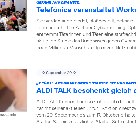
GEFAHR AUS DEM NETZ:
Telefónica veranstaltet Wo
Sie werden angefeindet, bloßgestellt, beleidigt
Tode bedroht: Die Zahl der Cybermobbing-Opfe
enthemmt Täterinnen und Täter, eine strafrechtli
aktuellen Studie des Bündnisses gegen Cyberm
neun Millionen Menschen Opfer von Netzmobbin
19. September 2019
„2 FÜR 1“-AKTION MIT GRATIS STARTER-SET UND DAT
ALDI TALK beschenkt gleich 
ALDI TALK Kunden können sich gleich doppelt 
hat mit seiner aktuellen „2 für 1“-Aktion direkt 
vom 20. September bis zum 17. Oktober erhalt
usschnitt
Starter-Set ein zusätzliches Starter-Set kostenf