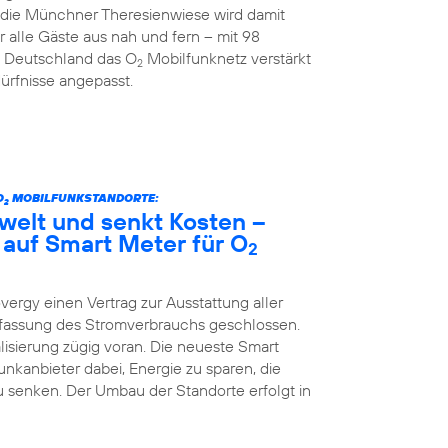
d die Münchner Theresienwiese wird damit
r alle Gäste aus nah und fern – mit 98
a Deutschland das O
Mobilfunknetz verstärkt
2
ürfnisse angepasst.
O
MOBILFUNKSTANDORTE:
2
welt und senkt Kosten –
 auf Smart Meter für O
2
vergy einen Vertrag zur Ausstattung aller
Erfassung des Stromverbrauchs geschlossen.
lisierung zügig voran. Die neueste Smart
kanbieter dabei, Energie zu sparen, die
 senken. Der Umbau der Standorte erfolgt in