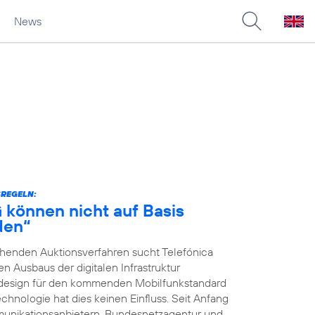
News
SREGELN:
G können nicht auf Basis
den“
ehenden Auktionsverfahren sucht Telefónica
 Ausbaus der digitalen Infrastruktur
nsdesign für den kommenden Mobilfunkstandard
chnologie hat dies keinen Einfluss. Seit Anfang
unikationsanbietern, Bundesnetzagentur und