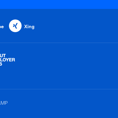
be
Xing
AMP