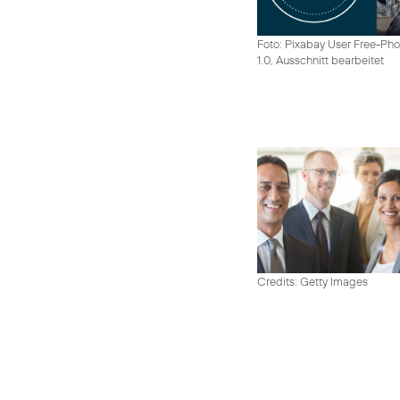
Foto: Pixabay User Free-Pho
1.0, Ausschnitt bearbeitet
Credits: Getty Images