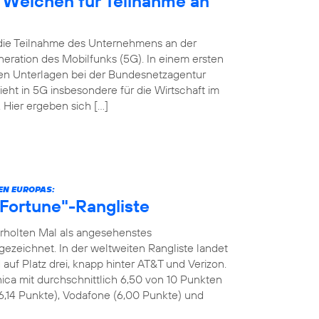
t Weichen für Teilnahme an
 die Teilnahme des Unternehmens an der
eration des Mobilfunks (5G). In einem ersten
digen Unterlagen bei der Bundesnetzagentur
ieht in 5G insbesondere für die Wirtschaft im
Hier ergeben sich […]
N EUROPAS:
 "Fortune"-Rangliste
rholten Mal als angesehenstes
eichnet. In der weltweiten Rangliste landet
uf Platz drei, knapp hinter AT&T und Verizon.
ica mit durchschnittlich 6,50 von 10 Punkten
6,14 Punkte), Vodafone (6,00 Punkte) und