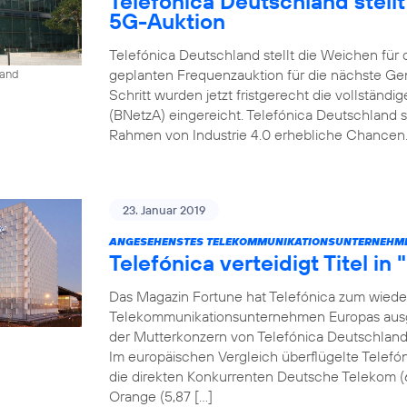
Telefónica Deutschland stell
5G-Auktion
Telefónica Deutschland stellt die Weichen für
geplanten Frequenzauktion für die nächste Gen
land
Schritt wurden jetzt fristgerecht die vollstän
(BNetzA) eingereicht. Telefónica Deutschland s
Rahmen von Industrie 4.0 erhebliche Chancen. 
23. Januar 2019
ANGESEHENSTES TELEKOMMUNIKATIONSUNTERNEHME
Telefónica verteidigt Titel in
Das Magazin Fortune hat Telefónica zum wiede
Telekommunikationsunternehmen Europas ausgez
der Mutterkonzern von Telefónica Deutschland a
Im europäischen Vergleich überflügelte Telefón
die direkten Konkurrenten Deutsche Telekom (
Orange (5,87 […]