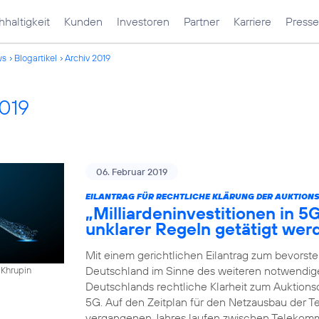
haltigkeit
Kunden
Investoren
Partner
Karriere
Presse
ws
Blogartikel
Archiv 2019
2019
06. Februar 2019
EILANTRAG FÜR RECHTLICHE KLÄRUNG DER AUKTION
„Milliardeninvestitionen in 5
unklarer Regeln getätigt wer
Mit einem gerichtlichen Eilantrag zum bevorst
Deutschland im Sinne des weiteren notwendigen
 Khrupin
Deutschlands rechtliche Klarheit zum Auktio
5G. Auf den Zeitplan für den Netzausbau der Te
vergangenen Jahres laufen zwischen Telekomm