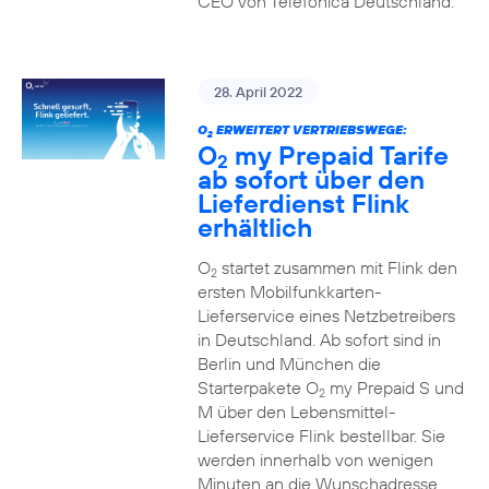
CEO von Telefónica Deutschland.
28. April 2022
O
ERWEITERT VERTRIEBSWEGE:
2
O
my Prepaid Tarife
2
ab sofort über den
Lieferdienst Flink
erhältlich
O
startet zusammen mit Flink den
2
ersten Mobilfunkkarten-
Lieferservice eines Netzbetreibers
in Deutschland. Ab sofort sind in
Berlin und München die
Starterpakete O
my Prepaid S und
2
M über den Lebensmittel-
Lieferservice Flink bestellbar. Sie
werden innerhalb von wenigen
Minuten an die Wunschadresse