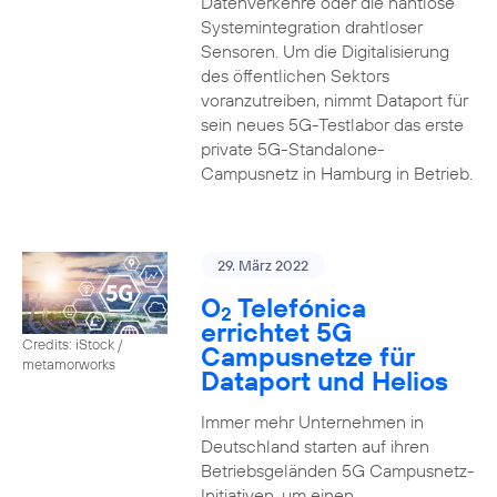
Datenverkehre oder die nahtlose
Systemintegration drahtloser
Sensoren. Um die Digitalisierung
des öffentlichen Sektors
voranzutreiben, nimmt Dataport für
sein neues 5G-Testlabor das erste
private 5G-Standalone-
Campusnetz in Hamburg in Betrieb.
29. März 2022
O
Telefónica
2
errichtet 5G
Credits: iStock /
Campusnetze für
metamorworks
Dataport und Helios
Immer mehr Unternehmen in
Deutschland starten auf ihren
Betriebsgeländen 5G Campusnetz-
Initiativen, um einen