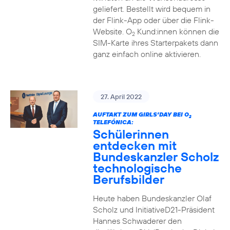
geliefert. Bestellt wird bequem in
der Flink-App oder über die Flink-
Website. O
Kund:innen können die
2
SIM-Karte ihres Starterpakets dann
ganz einfach online aktivieren.
27. April 2022
AUFTAKT ZUM GIRLS’DAY BEI O
2
TELEFÓNICA:
Schülerinnen
entdecken mit
Bundeskanzler Scholz
technologische
Berufsbilder
Heute haben Bundeskanzler Olaf
Scholz und InitiativeD21-Präsident
Hannes Schwaderer den