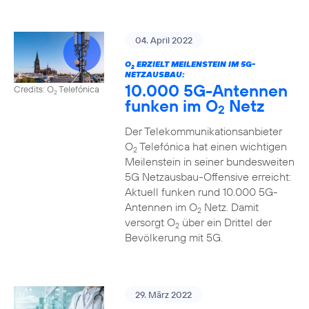
04. April 2022
O
ERZIELT MEILENSTEIN IM 5G-
2
NETZAUSBAU:
10.000 5G-Antennen
Credits: O
Telefónica
2
funken im O
Netz
2
Der Telekommunikationsanbieter
O
Telefónica hat einen wichtigen
2
Meilenstein in seiner bundesweiten
5G Netzausbau-Offensive erreicht:
Aktuell funken rund 10.000 5G-
Antennen im O
Netz. Damit
2
versorgt O
über ein Drittel der
2
Bevölkerung mit 5G.
29. März 2022