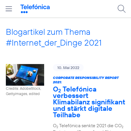
Blogartikel zum Thema
#Internet_der_Dinge 2021
10. Mai 2022
CORPORATE RESPONSIBILITY REPORT
2021:
O
Telefónica
Credits: AdobeStock,
2
verbessert
Gettyimages, edited
Klimabilanz signifikant
und stärkt digitale
Teilhabe
O
Telefónica senkte 2021 die CO
2
2