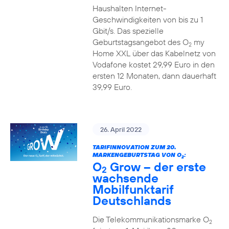
Haushalten Internet-
Geschwindigkeiten von bis zu 1
Gbit/s. Das spezielle
Geburtstagsangebot des O
my
2
Home XXL über das Kabelnetz von
Vodafone kostet 29,99 Euro in den
ersten 12 Monaten, dann dauerhaft
39,99 Euro.
26. April 2022
TARIFINNOVATION ZUM 20.
MARKENGEBURTSTAG VON O
:
2
O
Grow – der erste
2
wachsende
Mobilfunktarif
Deutschlands
Die Telekommunikationsmarke O
2