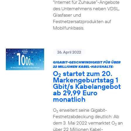
“Internet für Zuhause”-Angebote
des Unternehmens neben VDSL,
Glasfaser und
Festnetzersatzprodukten auf
Mobilfunkbasis.
26. April 2022
GIGABIT-GESCHWINDIGKEIT FÜR ÜBER
22 MILLIONEN KABEL-HAUSHALTE:
O
startet zum 20.
2
Markengeburtstag 1
Gbit/s Kabelangebot
ab 29,99 Euro
monatlich
O
erweitert seine Gigabit-
2
Festnetzabdeckung deutlich: Ab
dem 3. Mai 2022 vermarktet O
an
2
über 22 Millionen Kabel-