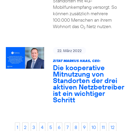
Standorten mit 4G-
Mobilfunkempfang versorgt. So
können zusätzlich mehrere
100.000 Menschen an ihrem
Wohnort das O
Netz nutzen.
2
22. März 2022
ZITAT MARKUS HAAS, CEO:
Die kooperative
Mitnutzung von
Standorten der drei
aktiven Netzbetreiber
ist ein wichtiger
Schritt
1
2
3
4
5
6
7
8
9
10
11
12