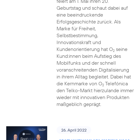
feiert am 1. Mai ihren 20.
Geburtstag und schaut dabei auf
eine beeindruckende
Erfolgsgeschichte zurück. Als
Marke für Freiheit,
Selbstbestimmung,
Innovationskraft und
Kundenorientierung hat O
seine
2
Kund:innen beim Aufstieg des
Mobilfunks und der schnell
voranschreitenden Digitalisierung
in ihrem Alltag begleitet. Dabei hat
die Kernmarke von O
Telefónica
2
den Telko-Markt hierzulande immer
wieder mit innovativen Produkten
maßgeblich geprägt.
26. April 2022