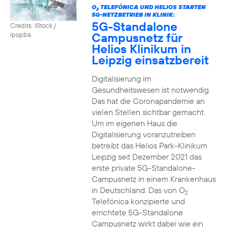
O
TELEFÓNICA UND HELIOS STARTEN
2
5G-NETZBETRIEB IN KLINIK:
5G-Standalone
Credits: iStock /
Campusnetz für
ipopba
Helios Klinikum in
Leipzig einsatzbereit
Digitalisierung im
Gesundheitswesen ist notwendig.
Das hat die Coronapandemie an
vielen Stellen sichtbar gemacht.
Um im eigenen Haus die
Digitalisierung voranzutreiben
betreibt das Helios Park-Klinikum
Leipzig seit Dezember 2021 das
erste private 5G-Standalone-
Campusnetz in einem Krankenhaus
in Deutschland. Das von O
2
Telefónica konzipierte und
errichtete 5G-Standalone
Campusnetz wirkt dabei wie ein