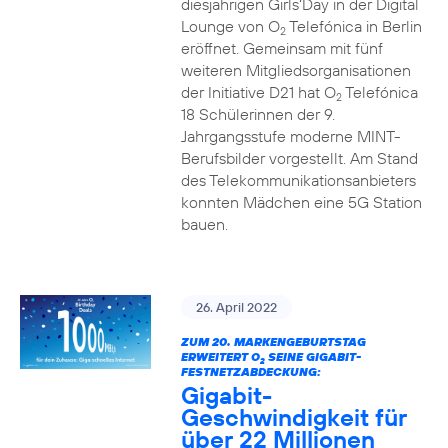
diesjährigen Girls‘Day in der Digital
Lounge von O
Telefónica in Berlin
2
eröffnet. Gemeinsam mit fünf
weiteren Mitgliedsorganisationen
der Initiative D21 hat O
Telefónica
2
18 Schülerinnen der 9.
Jahrgangsstufe moderne MINT-
Berufsbilder vorgestellt. Am Stand
des Telekommunikationsanbieters
konnten Mädchen eine 5G Station
bauen.
26. April 2022
ZUM 20. MARKENGEBURTSTAG
ERWEITERT O
SEINE GIGABIT-
2
FESTNETZABDECKUNG:
Gigabit-
Geschwindigkeit für
über 22 Millionen