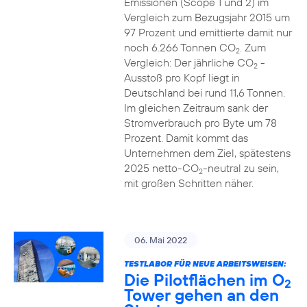
Emissionen (Scope 1 und 2) im
Vergleich zum Bezugsjahr 2015 um
97 Prozent und emittierte damit nur
noch 6.266 Tonnen CO
. Zum
2
Vergleich: Der jährliche CO
-
2
Ausstoß pro Kopf liegt in
Deutschland bei rund 11,6 Tonnen.
Im gleichen Zeitraum sank der
Stromverbrauch pro Byte um 78
Prozent. Damit kommt das
Unternehmen dem Ziel, spätestens
2025 netto-CO
-neutral zu sein,
2
mit großen Schritten näher.
06. Mai 2022
TESTLABOR FÜR NEUE ARBEITSWEISEN:
Die Pilotflächen im O
2
Tower gehen an den