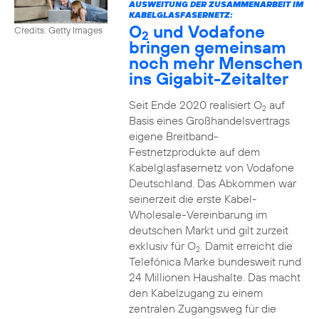
AUSWEITUNG DER ZUSAMMENARBEIT IM
KABELGLASFASERNETZ:
O
und Vodafone
Credits: Getty Images
2
bringen gemeinsam
noch mehr Menschen
ins Gigabit-Zeitalter
Seit Ende 2020 realisiert O
auf
2
Basis eines Großhandelsvertrags
eigene Breitband-
Festnetzprodukte auf dem
Kabelglasfasernetz von Vodafone
Deutschland. Das Abkommen war
seinerzeit die erste Kabel-
Wholesale-Vereinbarung im
deutschen Markt und gilt zurzeit
exklusiv für O
. Damit erreicht die
2
Telefónica Marke bundesweit rund
24 Millionen Haushalte. Das macht
den Kabelzugang zu einem
zentralen Zugangsweg für die