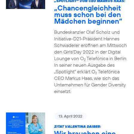
„SPOTLIGHT“ VON CEO MARKUS HAAS:
„Chancengleichheit
muss schon bei den
Mädchen beginnen“
Bundeskanzler Olaf Scholz und
Initiative-D21-Präsident Hannes
Schwaderer eröffnen am Mittwoch
den Girls‘Day 2022 in der Digital
Lounge von O
Telefónica in Berlin.
2
In seiner neuen Ausgabe des
„Spotlight“ erklärt O
Telefónica
2
CEO Markus Haas, wie sich das
Unternehmen für Gender Diversity
einsetzt.
13. April 2022
ZITAT VALENTINA DAIBER:
Wir brauchen eine