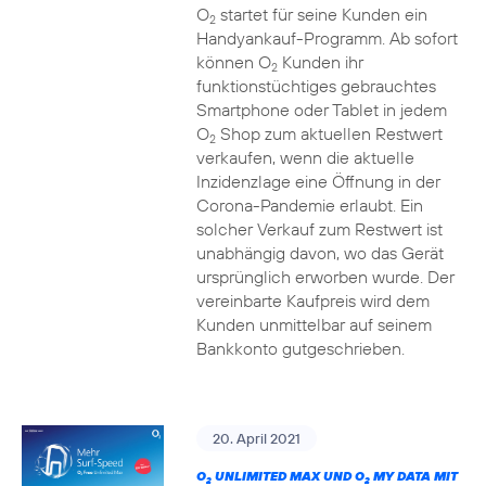
O
startet für seine Kunden ein
2
Handyankauf-Programm. Ab sofort
können O
Kunden ihr
2
funktionstüchtiges gebrauchtes
Smartphone oder Tablet in jedem
O
Shop zum aktuellen Restwert
2
verkaufen, wenn die aktuelle
Inzidenzlage eine Öffnung in der
Corona-Pandemie erlaubt. Ein
solcher Verkauf zum Restwert ist
unabhängig davon, wo das Gerät
ursprünglich erworben wurde. Der
vereinbarte Kaufpreis wird dem
Kunden unmittelbar auf seinem
Bankkonto gutgeschrieben.
20. April 2021
O
UNLIMITED MAX UND O
MY DATA MIT
2
2