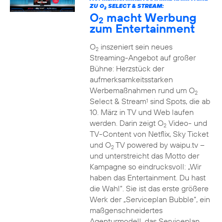
ZU O
SELECT & STREAM:
2
O
macht Werbung
2
zum Entertainment
O
inszeniert sein neues
2
Streaming-Angebot auf großer
Bühne: Herzstück der
aufmerksamkeitsstarken
Werbemaßnahmen rund um O
2
Select & Stream
sind Spots, die ab
1
10. März in TV und Web laufen
werden. Darin zeigt O
Video- und
2
TV-Content von Netflix, Sky Ticket
und O
TV powered by waipu.tv –
2
und unterstreicht das Motto der
Kampagne so eindrucksvoll: „Wir
haben das Entertainment. Du hast
die Wahl“. Sie ist das erste größere
Werk der „Serviceplan Bubble“, ein
maßgenschneidertes
Agenturmodell, das Serviceplan