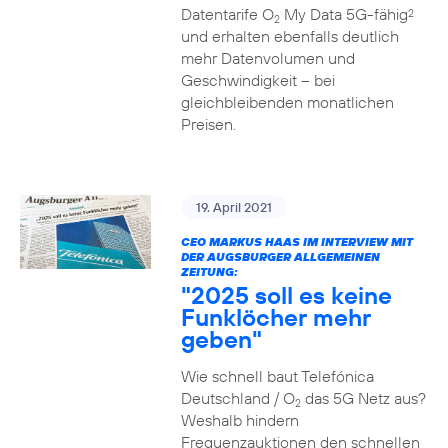
Datentarife O
My Data 5G-fähig
2
2
und erhalten ebenfalls deutlich
mehr Datenvolumen und
Geschwindigkeit – bei
gleichbleibenden monatlichen
Preisen.
19. April 2021
CEO MARKUS HAAS IM INTERVIEW MIT
DER AUGSBURGER ALLGEMEINEN
ZEITUNG:
"2025 soll es keine
Funklöcher mehr
geben"
Wie schnell baut Telefónica
Deutschland / O
das 5G Netz aus?
2
Weshalb hindern
Frequenzauktionen den schnellen