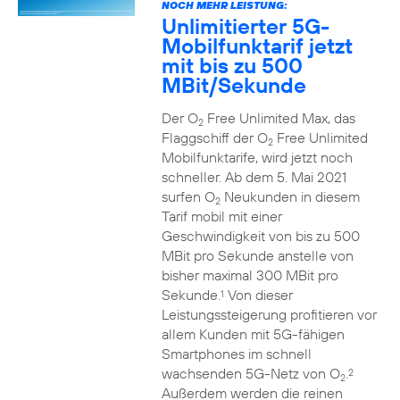
NOCH MEHR LEISTUNG:
Unlimitierter 5G-
Mobilfunktarif jetzt
mit bis zu 500
MBit/Sekunde
Der O
Free Unlimited Max, das
2
Flaggschiff der O
Free Unlimited
2
Mobilfunktarife, wird jetzt noch
schneller. Ab dem 5. Mai 2021
surfen O
Neukunden in diesem
2
Tarif mobil mit einer
Geschwindigkeit von bis zu 500
MBit pro Sekunde anstelle von
bisher maximal 300 MBit pro
Sekunde.
Von dieser
1
Leistungssteigerung profitieren vor
allem Kunden mit 5G-fähigen
Smartphones im schnell
wachsenden 5G-Netz von O
.
2
2
Außerdem werden die reinen