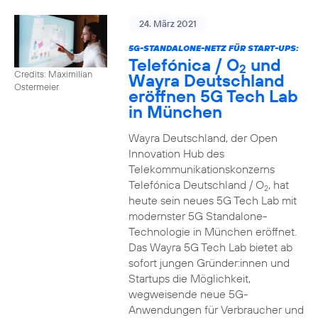
24. März 2021
5G-STANDALONE-NETZ FÜR START-UPS:
Telefónica / O
und
2
Credits: Maximilian
Wayra Deutschland
Ostermeier
eröffnen 5G Tech Lab
in München
Wayra Deutschland, der Open
Innovation Hub des
Telekommunikationskonzerns
Telefónica Deutschland / O
, hat
2
heute sein neues 5G Tech Lab mit
modernster 5G Standalone-
Technologie in München eröffnet.
Das Wayra 5G Tech Lab bietet ab
sofort jungen Gründer:innen und
Startups die Möglichkeit,
wegweisende neue 5G-
Anwendungen für Verbraucher und