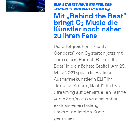
ELIF STARTET NEUE STAFFEL DER
„PRIORITY CONCERTS“ VON O
:
2
Mit „Behind the Beat“
bringt O
Music die
2
Künstler noch näher
zu ihren Fans
Die erfolgreichen “Priority
Concerts” von O
starten jetzt mit
2
dem neuen Format „Behind the
Beat“ in die nächste Staffel: Am 25.
März 2021 spielt die Berliner
Ausnahmekünstlerin ELIF ihr
aktuelles Album „Nacht“. Im Live-
Streaming auf der virtuellen Bühne
von o2.de/music wird sie dabei
exklusiv einen bislang
unveröffentlichten Song
performen.