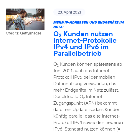
23. April 2021
MEHR IP-ADRESSEN UND ENDGERÄTE IM
NETZ:
O
Kunden nutzen
Credits: Gettyimages
2
Internet-Protokolle
IPv4 und IPv6 im
Parallelbetrieb
O
Kunden können spätestens ab
2
Juni 2021 auch das Internet-
Protokoll IPv6 bei der mobilen
Datennutzung verwenden, das
mehr Endgeräte im Netz zulässt.
Der aktuelle O
Internet-
2
Zugangspunkt (APN) bekommt
dafür ein Update, sodass Kunden
künftig parallel das alte Internet-
Protokoll IPv4 sowie den neueren
IPv6-Standard nutzen können (=