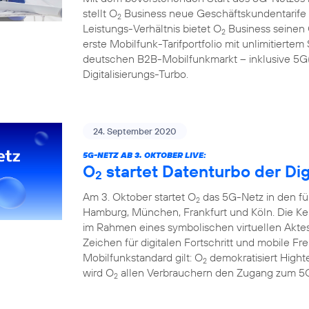
stellt O
Business neue Geschäftskundentarife f
2
Leistungs-Verhältnis bietet O
Business seinen
2
erste Mobilfunk-Tarifportfolio mit unlimitier
deutschen B2B-Mobilfunkmarkt – inklusive 5G(1
Digitalisierungs-Turbo.
24. September 2020
5G-NETZ AB 3. OKTOBER LIVE:
O
startet Datenturbo der Dig
2
Am 3. Oktober startet O
das 5G-Netz in den fü
2
Hamburg, München, Frankfurt und Köln. Die Ke
im Rahmen eines symbolischen virtuellen Aktes
Zeichen für digitalen Fortschritt und mobile F
Mobilfunkstandard gilt: O
demokratisiert Hight
2
wird O
allen Verbrauchern den Zugang zum 5G
2