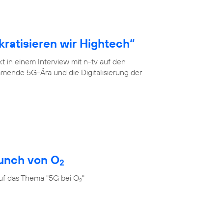
ratisieren wir Hightech“
 in einem Interview mit n-tv auf den
mende 5G-Ära und die Digitalisierung der
unch von O
2
uf das Thema "5G bei O
"
2