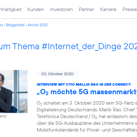
haltigkeit
Kunden
Investoren
Partner
Karriere
Presse
ws
Blogartikel
Archiv 2021
 zum Thema #Internet_der_Dinge 20
02. Oktober 2020
INTERVIEW MIT CTIO MALLIK RAO IN DER CONNECT:
„O
möchte 5G massenmarkt
2
O
schaltet am 3. Oktober 2020 sein 5G-Netz ei
2
Digitalisierung Deutschlands. Mallik Rao, Chief
Telefónica Deutschland / O
, hat anlässlich de
land
2
über die 5G-Ausbaupläne des Unternehmens so
Mobilfunkstandards für Privat- und Geschäfts