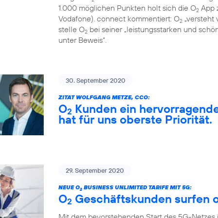
1.000 möglichen Punkten holt sich die O
App z
2
Vodafone). connect kommentiert: O
„versteht 
2
stelle O
bei seiner „leistungsstarken und sch
2
unter Beweis“.
30. September 2020
ZITAT WOLFGANG METZE, CCO:
O
Kunden ein hervorragendes
2
hat für uns oberste Priorität.
29. September 2020
NEUE O
BUSINESS UNLIMITED TARIFE MIT 5G:
2
O
Geschäftskunden surfen o
2
Mit dem bevorstehenden Start des 5G-Netzes 