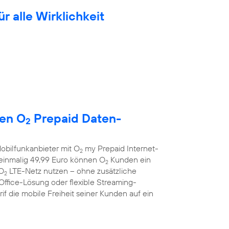
ür alle Wirklichkeit
uen O
Prepaid Daten-
2
obilfunkanbieter mit O
my Prepaid Internet-
2
r einmalig 49,99 Euro können O
Kunden ein
2
 O
LTE-Netz nutzen – ohne zusätzliche
2
Office-Lösung oder flexible Streaming-
f die mobile Freiheit seiner Kunden auf ein