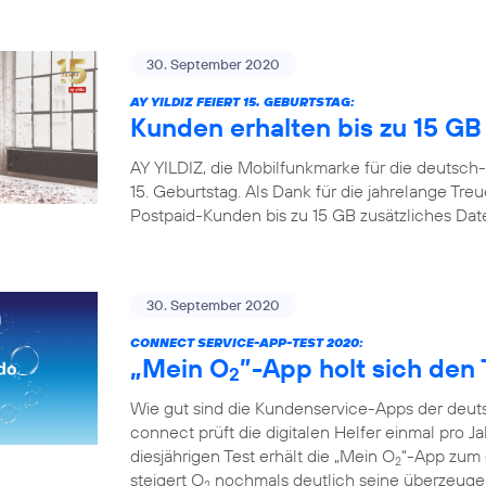
30. September 2020
AY YILDIZ FEIERT 15. GEBURTSTAG:
Kunden erhalten bis zu 15 G
AY YILDIZ, die Mobilfunkmarke für die deutsch-
15. Geburtstag. Als Dank für die jahrelange Tr
Postpaid-Kunden bis zu 15 GB zusätzliches Da
30. September 2020
CONNECT SERVICE-APP-TEST 2020:
„Mein O
”-App holt sich den 
2
Wie gut sind die Kundenservice-Apps der deuts
connect prüft die digitalen Helfer einmal pro Ja
diesjährigen Test erhält die „Mein O
“-App zum d
2
steigert O
nochmals deutlich seine überzeugen
2