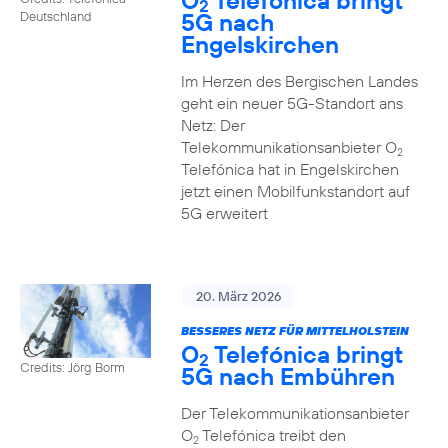
O
Telefónica bringt
2
5G nach
Deutschland
Engelskirchen
Im Herzen des Bergischen Landes
geht ein neuer 5G-Standort ans
Netz: Der
Telekommunikationsanbieter O
2
Telefónica hat in Engelskirchen
jetzt einen Mobilfunkstandort auf
5G erweitert
20. März 2026
BESSERES NETZ FÜR MITTELHOLSTEIN
O
Telefónica bringt
2
Credits: Jörg Borm
5G nach Embühren
Der Telekommunikationsanbieter
O
Telefónica treibt den
2