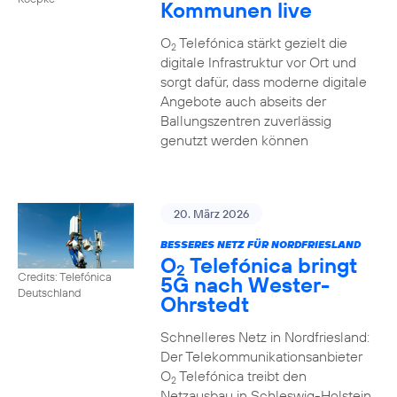
Kommunen live
O
Telefónica stärkt gezielt die
2
digitale Infrastruktur vor Ort und
sorgt dafür, dass moderne digitale
Angebote auch abseits der
Ballungszentren zuverlässig
genutzt werden können
20. März 2026
BESSERES NETZ FÜR NORDFRIESLAND
O
Telefónica bringt
2
Credits: Telefónica
5G nach Wester-
Deutschland
Ohrstedt
Schnelleres Netz in Nordfriesland:
Der Telekommunikationsanbieter
O
Telefónica treibt den
2
Netzausbau in Schleswig-Holstein