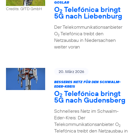
GOSLAR
O
Telefónica bringt
Credits: GfTD GmbH
2
5G nach Liebenburg
Der Telekommunikationsanbieter
O
Telefónica treibt den
2
Netzausbau in Niedersachsen
weiter voran
20. März 2026
BESSERES NETZ FÜR DEN SCHWALM-
EDER-KREIS
O
Telefónica bringt
2
5G nach Gudensberg
Schnelleres Netz im Schwalm-
Eder-Kreis: Der
Telekommunikationsanbieter O
2
Telefónica treibt den Netzausbau in