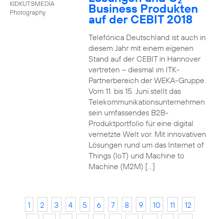
2
KIDKUTSMEDIA
Business Produkten
Photography
auf der CEBIT 2018
Telefónica Deutschland ist auch in
diesem Jahr mit einem eigenen
Stand auf der CEBIT in Hannover
vertreten – diesmal im ITK-
Partnerbereich der WEKA-Gruppe.
Vom 11. bis 15. Juni stellt das
Telekommunikationsunternehmen
sein umfassendes B2B-
Produktportfolio für eine digital
vernetzte Welt vor. Mit innovativen
Lösungen rund um das Internet of
Things (IoT) und Machine to
Machine (M2M) […]
1
2
3
4
5
6
7
8
9
10
11
12