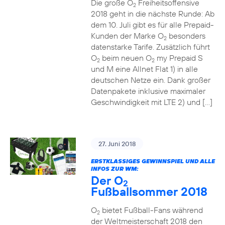
Die große O
Freiheitsoffensive
2
2018 geht in die nächste Runde: Ab
dem 10. Juli gibt es für alle Prepaid-
Kunden der Marke O
besonders
2
datenstarke Tarife. Zusätzlich führt
O
beim neuen O
my Prepaid S
2
2
und M eine Allnet Flat 1) in alle
deutschen Netze ein. Dank großer
Datenpakete inklusive maximaler
Geschwindigkeit mit LTE 2) und […]
27. Juni 2018
ERSTKLASSIGES GEWINNSPIEL UND ALLE
INFOS ZUR WM:
Der O
2
Fußballsommer 2018
O
bietet Fußball-Fans während
2
der Weltmeisterschaft 2018 den