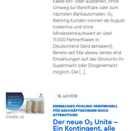
Kasse ein- oder auszahlen, ohne
Umweg zur Bankfiliale oder zum
nächsten Bankautomaten. O
2
Banking Kunden können ab August
kostenlos und ohne
Mindesteinkaufswert an über
11.000 Partnerfilialen in
Deutschland Geld abheben1).
Bereits seit Mai dieses Jahres sind
Einzahlungen auf das Girokonto im
Supermarkt oder Drogeriemarkt
möglich. Die […]
18. Juli 2018
EINMALIGES POOLING-TARIFMODELL
FÜR GESCHÄFTSKUNDEN NOCH
ATTRAKTIVER:
Credits: o2
Der neue O
Unite –
2
Ein Kontingent, alle