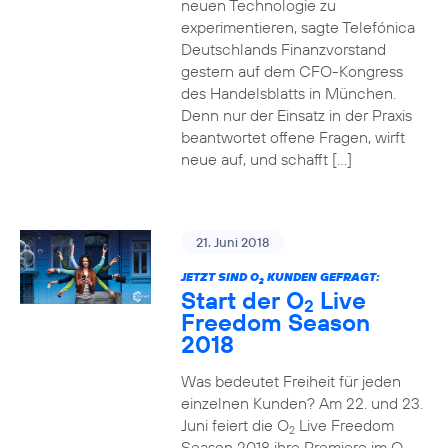
neuen Technologie zu
experimentieren, sagte Telefónica
Deutschlands Finanzvorstand
gestern auf dem CFO-Kongress
des Handelsblatts in München.
Denn nur der Einsatz in der Praxis
beantwortet offene Fragen, wirft
neue auf, und schafft […]
21. Juni 2018
JETZT SIND O
KUNDEN GEFRAGT:
2
Start der O
Live
2
Freedom Season
2018
Was bedeutet Freiheit für jeden
einzelnen Kunden? Am 22. und 23.
Juni feiert die O
Live Freedom
2
Season 2018 ihre Premiere im O