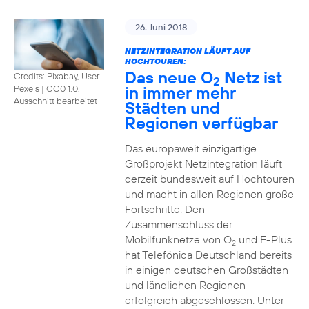
26. Juni 2018
NETZINTEGRATION LÄUFT AUF
HOCHTOUREN:
Das neue O
Netz ist
Credits: Pixabay, User
2
in immer mehr
Pexels
|
CC0 1.0,
Ausschnitt bearbeitet
Städten und
Regionen verfügbar
Das europaweit einzigartige
Großprojekt Netzintegration läuft
derzeit bundesweit auf Hochtouren
und macht in allen Regionen große
Fortschritte. Den
Zusammenschluss der
Mobilfunknetze von O
und E-Plus
2
hat Telefónica Deutschland bereits
in einigen deutschen Großstädten
und ländlichen Regionen
erfolgreich abgeschlossen. Unter