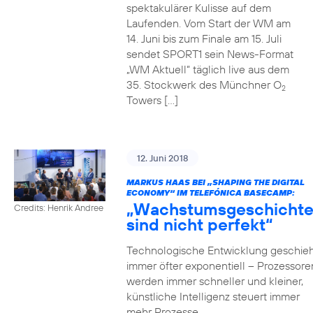
spektakulärer Kulisse auf dem
Laufenden. Vom Start der WM am
14. Juni bis zum Finale am 15. Juli
sendet SPORT1 sein News-Format
„WM Aktuell“ täglich live aus dem
35. Stockwerk des Münchner O
2
Towers […]
12. Juni 2018
MARKUS HAAS BEI „SHAPING THE DIGITAL
ECONOMY“ IM TELEFÓNICA BASECAMP:
„Wachstumsgeschicht
Credits: Henrik Andree
sind nicht perfekt“
Technologische Entwicklung geschieh
immer öfter exponentiell – Prozessore
werden immer schneller und kleiner,
künstliche Intelligenz steuert immer
mehr Prozesse,