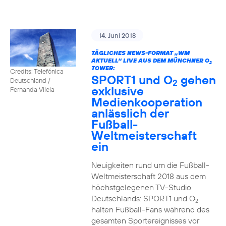
14. Juni 2018
TÄGLICHES NEWS-FORMAT „WM
AKTUELL“ LIVE AUS DEM MÜNCHNER O
2
TOWER:
Credits: Telefónica
SPORT1 und O
gehen
Deutschland /
2
exklusive
Fernanda Vilela
Medienkooperation
anlässlich der
Fußball-
Weltmeisterschaft
ein
Neuigkeiten rund um die Fußball-
Weltmeisterschaft 2018 aus dem
höchstgelegenen TV-Studio
Deutschlands: SPORT1 und O
2
halten Fußball-Fans während des
gesamten Sportereignisses vor