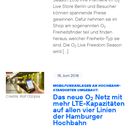
2
Live Store Berlin und Besucher
können spannende Preise
gewinnen. Dafür nehmen sie im
Shop am sogenannten O
2
Freiheitsfinder teil und finden
heraus, welcher Freiheits-Typ sie
sind. Die O
Live Freedom Season
2
wird […]
18. Juni 2018
MOBILFUNKANLAGEN AN HOCHBAHN-
STANDORTEN UMGEBAUT:
Das neue O
Netz mit
Credits: Rolf Otzipka
2
mehr LTE-Kapazitäten
auf allen vier Linien
der Hamburger
Hochbahn