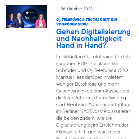
26. Oktober 2022
O
TELEFÓNICA TECTALK MIT RIA
2
SCHRÖDER (FDP):
Gehen Digitalisierung
und Nachhaltigkeit
Hand in Hand?
Im aktuellen O
Telefónica TecTalk
2
sprechen FDP-Politikerin Ria
Schröder und O
Telefónica CEO
2
Markus Haas darüber, inwiefern
weniger Bürokratie und mehr
Geschwindigkeit beim Ausbau der
digitalen Infrastruktur notwendig
sind. Bei ihrem Aufeinandertreffen
im Berliner BASECAMP diskutieren
die beiden zudem, wie die
Digitalisierung beim Erreichen der
Klimaziele hilft und warum der
Staat beim Thema Digitalisierung