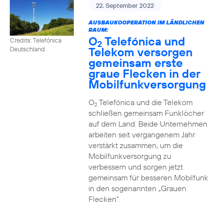
22. September 2022
AUSBAUKOOPERATION IM LÄNDLICHEN
RAUM:
O
Telefónica und
Credits: Telefónica
2
Telekom versorgen
Deutschland
gemeinsam erste
graue Flecken in der
Mobilfunkversorgung
O
Telefónica und die Telekom
2
schließen gemeinsam Funklöcher
auf dem Land. Beide Unternehmen
arbeiten seit vergangenem Jahr
verstärkt zusammen, um die
Mobilfunkversorgung zu
verbessern und sorgen jetzt
gemeinsam für besseren Mobilfunk
in den sogenannten „Grauen
Flecken“.