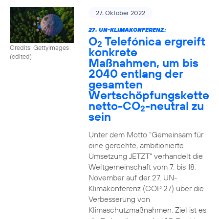
27. Oktober 2022
27. UN-KLIMAKONFERENZ:
O
Telefónica ergreift
2
Credits: Gettyimages
konkrete
(edited)
Maßnahmen, um bis
2040 entlang der
gesamten
Wertschöpfungskette
netto-CO
-neutral zu
2
sein
Unter dem Motto "Gemeinsam für
eine gerechte, ambitionierte
Umsetzung JETZT" verhandelt die
Weltgemeinschaft vom 7. bis 18.
November auf der 27. UN-
Klimakonferenz (COP 27) über die
Verbesserung von
Klimaschutzmaßnahmen. Ziel ist es,