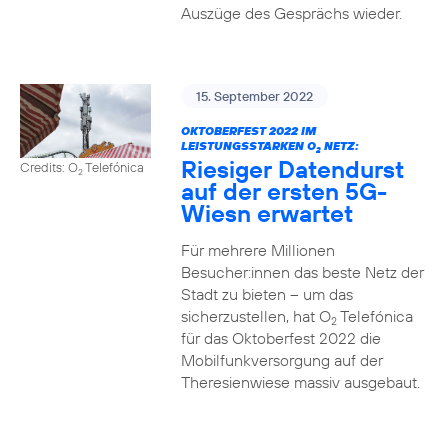
Auszüge des Gesprächs wieder.
15. September 2022
OKTOBERFEST 2022 IM
LEISTUNGSSTARKEN O
NETZ:
2
Riesiger Datendurst
Credits: O
Telefónica
2
auf der ersten 5G-
Wiesn erwartet
Für mehrere Millionen
Besucher:innen das beste Netz der
Stadt zu bieten – um das
sicherzustellen, hat O
Telefónica
2
für das Oktoberfest 2022 die
Mobilfunkversorgung auf der
Theresienwiese massiv ausgebaut.