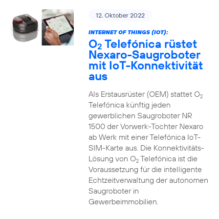
12. Oktober 2022
INTERNET OF THINGS (IOT):
O
Telefónica rüstet
2
Nexaro-Saugroboter
mit IoT-Konnektivität
aus
Als Erstausrüster (OEM) stattet O
2
Telefónica künftig jeden
gewerblichen Saugroboter NR
1500 der Vorwerk-Tochter Nexaro
ab Werk mit einer Telefónica IoT-
SIM-Karte aus. Die Konnektivitäts-
Lösung von O
Telefónica ist die
2
Voraussetzung für die intelligente
Echtzeitverwaltung der autonomen
Saugroboter in
Gewerbeimmobilien.