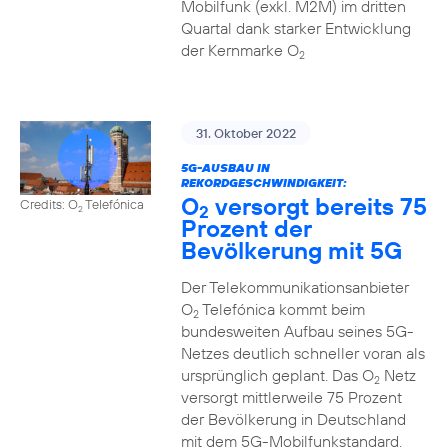
Mobilfunk (exkl. M2M) im dritten
Quartal dank starker Entwicklung
der Kernmarke O
2
31. Oktober 2022
5G-AUSBAU IN
REKORDGESCHWINDIGKEIT:
O
versorgt bereits 75
Credits: O
Telefónica
2
2
Prozent der
Bevölkerung mit 5G
Der Telekommunikationsanbieter
O
Telefónica kommt beim
2
bundesweiten Aufbau seines 5G-
Netzes deutlich schneller voran als
ursprünglich geplant. Das O
Netz
2
versorgt mittlerweile 75 Prozent
der Bevölkerung in Deutschland
mit dem 5G-Mobilfunkstandard.