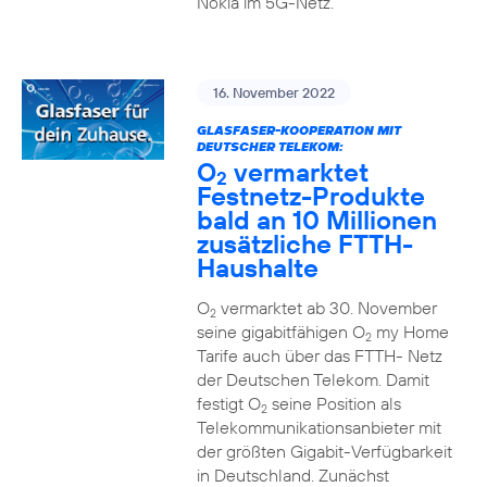
Nokia im 5G-Netz.
16. November 2022
GLASFASER-KOOPERATION MIT
DEUTSCHER TELEKOM:
O
vermarktet
2
Festnetz-Produkte
bald an 10 Millionen
zusätzliche FTTH-
Haushalte
O
vermarktet ab 30. November
2
seine gigabitfähigen O
my Home
2
Tarife auch über das FTTH- Netz
der Deutschen Telekom. Damit
festigt O
seine Position als
2
Telekommunikationsanbieter mit
der größten Gigabit-Verfügbarkeit
in Deutschland. Zunächst