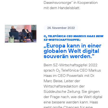
Daseinsvorsorge“ in Kooperation
mit dem Handelsblatt.
24. November 2022
O
TELEFÓNICA CEO MARKUS HAAS BEIM
2
SZ-WIRTSCHAFTSGIPFEL:
„Europa kann in einer
globalen Welt digital
souverän werden.“
Beim SZ-Wirtschaftsgipfel 2022
sprach O
Telefónica CEO Markus
2
Haas im CEO Powertalk mit Dr.
Marc Beise, Leiter der
Wirtschaftsredaktion der
Süddeutsche Zeitung. Sie gingen
der Frage nach, wie die Welt digital
eine bessere werden kann. Haas
sieht große Chancen für eine