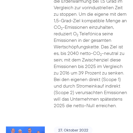
die Erderwärmung bei 1,5 Grad im
Vergleich zur vorindustriellen Zeit
zu stoppen. Um die eigene mit dem
1,5-Grad-Ziel kompatible Menge an
CO
-Emissionen einzuhalten,
2
reduziert O
Telefónica seine
2
Emissionen in der gesamten
Wertschöpfungskette. Das Ziel ist
es, bis 2040 netto-CO
-neutral zu
2
sein; mit dem Zwischenziel diese
Emissionen bis 2025 im Vergleich
zu 2016 um 39 Prozent zu senken.
Bei den eigenen direkt (Scope 1)
und durch Stromeinkauf indirekt
(Scope 2) verursachten Emissionen
will das Unternehmen spätestens
2025 die netto-Null erreichen.
27. Oktober 2022