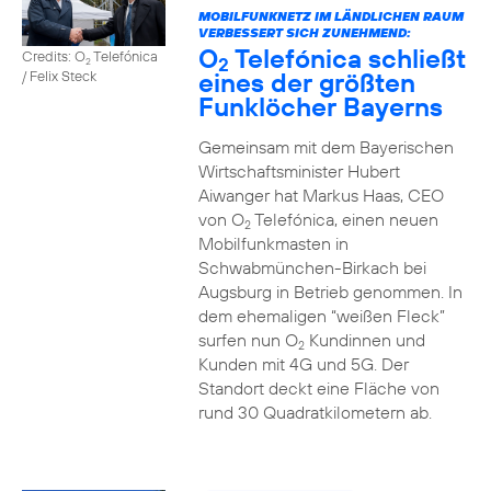
MOBILFUNKNETZ IM LÄNDLICHEN RAUM
VERBESSERT SICH ZUNEHMEND:
O
Telefónica schließt
Credits: O
Telefónica
2
2
eines der größten
/ Felix Steck
Funklöcher Bayerns
Gemeinsam mit dem Bayerischen
Wirtschaftsminister Hubert
Aiwanger hat Markus Haas, CEO
von O
Telefónica, einen neuen
2
Mobilfunkmasten in
Schwabmünchen-Birkach bei
Augsburg in Betrieb genommen. In
dem ehemaligen “weißen Fleck”
surfen nun O
Kundinnen und
2
Kunden mit 4G und 5G. Der
Standort deckt eine Fläche von
rund 30 Quadratkilometern ab.