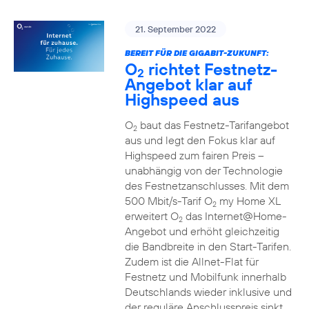
21. September 2022
BEREIT FÜR DIE GIGABIT-ZUKUNFT:
O
richtet Festnetz-
2
Angebot klar auf
Highspeed aus
O
baut das Festnetz-Tarifangebot
2
aus und legt den Fokus klar auf
Highspeed zum fairen Preis –
unabhängig von der Technologie
des Festnetzanschlusses. Mit dem
500 Mbit/s-Tarif O
my Home XL
2
erweitert O
das Internet@Home-
2
Angebot und erhöht gleichzeitig
die Bandbreite in den Start-Tarifen.
Zudem ist die Allnet-Flat für
Festnetz und Mobilfunk innerhalb
Deutschlands wieder inklusive und
der reguläre Anschlusspreis sinkt.