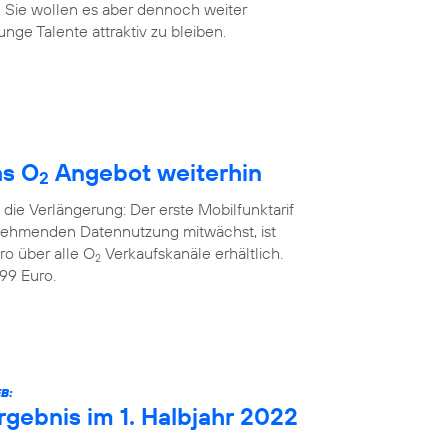
. Sie wollen es aber dennoch weiter
nge Talente attraktiv zu bleiben.
as O
Angebot weiterhin
2
die Verlängerung: Der erste Mobilfunktarif
unehmenden Datennutzung mitwächst, ist
ro über alle O
Verkaufskanäle erhältlich.
2
99 Euro.
B:
rgebnis im 1. Halbjahr 2022