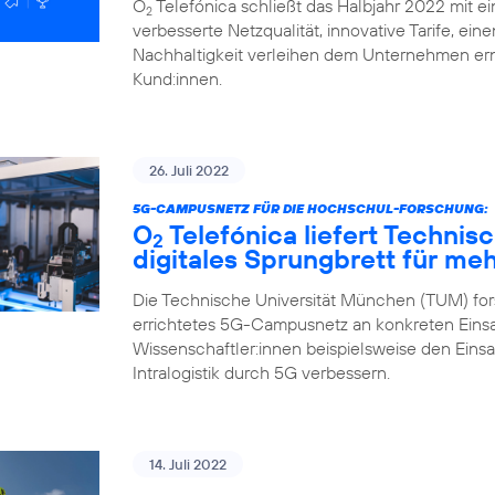
O
Telefónica schließt das Halbjahr 2022 mit ei
2
verbesserte Netzqualität, innovative Tarife, ei
Nachhaltigkeit verleihen dem Unternehmen ern
Kund:innen.
26. Juli 2022
5G-CAMPUSNETZ FÜR DIE HOCHSCHUL-FORSCHUNG:
O
Telefónica liefert Technis
2
digitales Sprungbrett für me
Die Technische Universität München (TUM) fors
errichtetes 5G-Campusnetz an konkreten Einsa
Wissenschaftler:innen beispielsweise den Eins
Intralogistik durch 5G verbessern.
14. Juli 2022