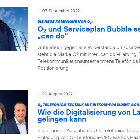
07. September 2022
DIE NEUE KAMPAGNE VON O
:
2
O
und Serviceplan Bubble set
2
„can do“
Gute Ideen gegen alle Widerstände umzusetze
steht die Marke O? mit ihrer „can do“-Haltung. 
Telekommunikationsunternehmens Telefónica D
Positionierung.
23. August 2022
O
TELEFÓNICA TECTALK MIT BITKOM-PRÄSIDENT ACH
2
Wie die Digitalisierung von L
gelingen kann
In der neuen Ausgabe des O
Telefónica TecTal
2
Einladung von O
Telefónica-CEO Markus Haas
2