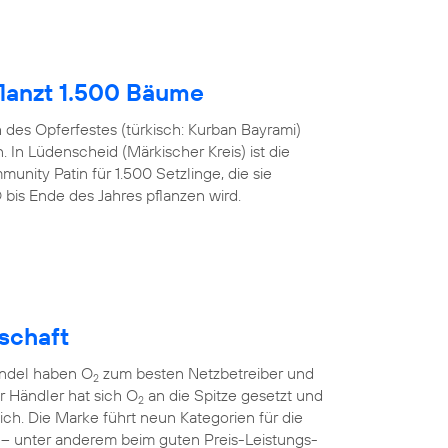
lanzt 1.500 Bäume
h des Opferfestes (türkisch: Kurban Bayrami)
 In Lüdenscheid (Märkischer Kreis) ist die
nity Patin für 1.500 Setzlinge, die sie
s Ende des Jahres pflanzen wird.
lschaft
andel haben O
zum besten Netzbetreiber und
2
er Händler hat sich O
an die Spitze gesetzt und
2
sich. Die Marke führt neun Kategorien für die
 – unter anderem beim guten Preis-Leistungs-