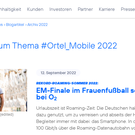
haltigkeit
Kunden
Investoren
Partner
Karriere
Presse
ws
Blogartikel
Archiv 2022
 zum Thema #Ortel_Mobile 2022
12. September 2022
REKORD-ROAMING-SOMMER 2022:
EM-Finale im Frauenfußball 
bei O
2
Urlaubszeit ist Roaming-Zeit: Die Deutschen ha
dazu genutzt, um zu verreisen und abseits der 
(edited)
Begleiter immer mit dabei: das Smartphone. In
100 Gbit/s über die Roaming-Datenautobahn v