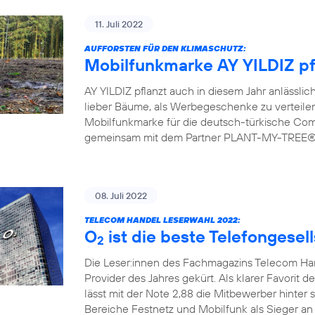
11. Juli 2022
AUFFORSTEN FÜR DEN KLIMASCHUTZ:
Mobilfunkmarke AY YILDIZ pf
AY YILDIZ pflanzt auch in diesem Jahr anlässlic
lieber Bäume, als Werbegeschenke zu verteilen.
Mobilfunkmarke für die deutsch-türkische Commu
gemeinsam mit dem Partner PLANT-MY-TREE® bi
08. Juli 2022
TELECOM HANDEL LESERWAHL 2022:
O
ist die beste Telefongesel
2
Die Leser:innen des Fachmagazins Telecom H
Provider des Jahres gekürt. Als klarer Favorit d
lässt mit der Note 2,88 die Mitbewerber hinter 
Bereiche Festnetz und Mobilfunk als Sieger an