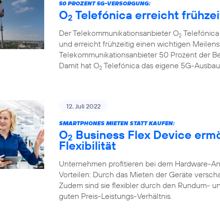
50 PROZENT 5G-VERSORGUNG:
O
Telefónica erreicht frühze
2
Der Telekommunikationsanbieter O
Telefónica
2
und erreicht frühzeitig einen wichtigen Meilenst
Telekommunikationsanbieter 50 Prozent der B
Damit hat O
Telefónica das eigene 5G-Ausbauzi
2
12. Juli 2022
SMARTPHONES MIETEN STATT KAUFEN:
O
Business Flex Device erm
2
Flexibilität
Unternehmen profitieren bei dem Hardware-A
Vorteilen: Durch das Mieten der Geräte verschaf
Zudem sind sie flexibler durch den Rundum- u
guten Preis-Leistungs-Verhältnis.