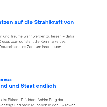
zen auf die Strahlkraft von
n und Träume wahr werden zu lassen – dafür
Dieses „can do“ stellt die Kernmarke des
eutschland ins Zentrum ihrer neuen
IM BERG:
and und Staat endlich
k ist Bitkom-Präsident Achim Berg der
 gefolgt und nach München in den O
Tower
2