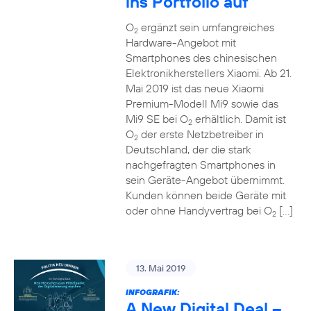
ins Portfolio auf
O
ergänzt sein umfangreiches
2
Hardware-Angebot mit
Smartphones des chinesischen
Elektronikherstellers Xiaomi. Ab 21.
Mai 2019 ist das neue Xiaomi
Premium-Modell Mi9 sowie das
Mi9 SE bei O
erhältlich. Damit ist
2
O
der erste Netzbetreiber in
2
Deutschland, der die stark
nachgefragten Smartphones in
sein Geräte-Angebot übernimmt.
Kunden können beide Geräte mit
oder ohne Handyvertrag bei O
[…]
2
13. Mai 2019
INFOGRAFIK:
A New Digital Deal –