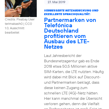
27. Mai 2019
VERBESSERTE NETZABDECKUNG UND
EXZELLENTE SPRACHQUALITÄT:
Partnermarken von
Credits: Pixabay User
Telefónica
terimakasih0
|
CC0
1.0, Ausschnitt
Deutschland
bearbeitet
profitieren vom
Ausbau des LTE-
Netzes
Laut Jahresbericht der
Bundesnetzagentur gab es Ende
2018 etwa 50,5 Millionen aktive
SIM-Karten, die LTE nutzten. Häufig
wird dabei mit Blick auf Discount-
und Partnermarken beklagt, dass
diese keinen Zugang zum
schnellen LTE (4G)-Netz hätten.
Hier kann manchmal die Übersicht
verloren gehen, denn die Vielfalt