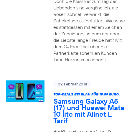
Doch die Klassiker zum Tag der
Liebenden sind vergänglich: die
Rosen schnell verwelkt, die
Schokolade aufgefuttert. Wie wäre
es stattdessen mit einem Zeichen
der Zuneigung, an dem der oder
die Liebste lange Freude hat? Mit
dem O
Free Tarif über die
2
Partnerkarte schenken Kunden
ihren Herzensmenschen […]
09. Februar 2018
TOP-DEALS BEI BLAU FÜR 19,99 EURO:
Samsung Galaxy A5
(17) und Huawei Mate
10 lite mit Allnet L
Tarif
Bei Blau gibt es vom 1. bis 28.