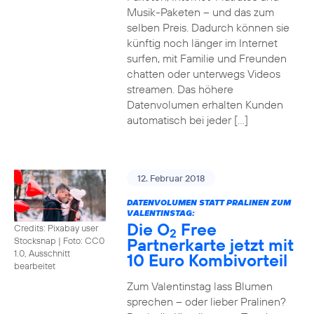
Musik-Paketen – und das zum
selben Preis. Dadurch können sie
künftig noch länger im Internet
surfen, mit Familie und Freunden
chatten oder unterwegs Videos
streamen. Das höhere
Datenvolumen erhalten Kunden
automatisch bei jeder […]
12. Februar 2018
DATENVOLUMEN STATT PRALINEN ZUM
VALENTINSTAG:
Die O
Free
Credits: Pixabay user
2
Partnerkarte jetzt mit
Stocksnap
|
Foto: CC0
1.0, Ausschnitt
10 Euro Kombivorteil
bearbeitet
Zum Valentinstag lass Blumen
sprechen – oder lieber Pralinen?