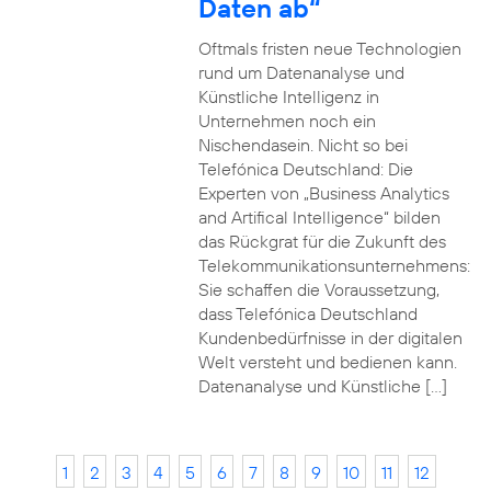
Daten ab“
Oftmals fristen neue Technologien
rund um Datenanalyse und
Künstliche Intelligenz in
Unternehmen noch ein
Nischendasein. Nicht so bei
Telefónica Deutschland: Die
Experten von „Business Analytics
and Artifical Intelligence“ bilden
das Rückgrat für die Zukunft des
Telekommunikationsunternehmens:
Sie schaffen die Voraussetzung,
dass Telefónica Deutschland
Kundenbedürfnisse in der digitalen
Welt versteht und bedienen kann.
Datenanalyse und Künstliche […]
1
2
3
4
5
6
7
8
9
10
11
12