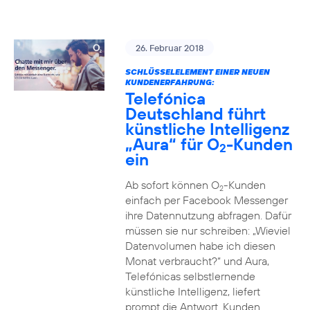
26. Februar 2018
SCHLÜSSELELEMENT EINER NEUEN
KUNDENERFAHRUNG:
Telefónica
Deutschland führt
künstliche Intelligenz
„Aura“ für O
-Kunden
2
ein
Ab sofort können O
-Kunden
2
einfach per Facebook Messenger
ihre Datennutzung abfragen. Dafür
müssen sie nur schreiben: „Wieviel
Datenvolumen habe ich diesen
Monat verbraucht?“ und Aura,
Telefónicas selbstlernende
künstliche Intelligenz, liefert
prompt die Antwort. Kunden