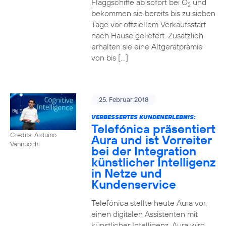
Flaggschiffe ab sofort bei O
und
2
bekommen sie bereits bis zu sieben
Tage vor offiziellem Verkaufsstart
nach Hause geliefert. Zusätzlich
erhalten sie eine Altgerätprämie
von bis […]
25. Februar 2018
VERBESSERTES KUNDENERLEBNIS:
Telefónica präsentiert
Credits: Arduino
Aura und ist Vorreiter
Vannucchi
bei der Integration
künstlicher Intelligenz
in Netze und
Kundenservice
Telefónica stellte heute Aura vor,
einen digitalen Assistenten mit
künstlicher Intelligenz. Aura wird