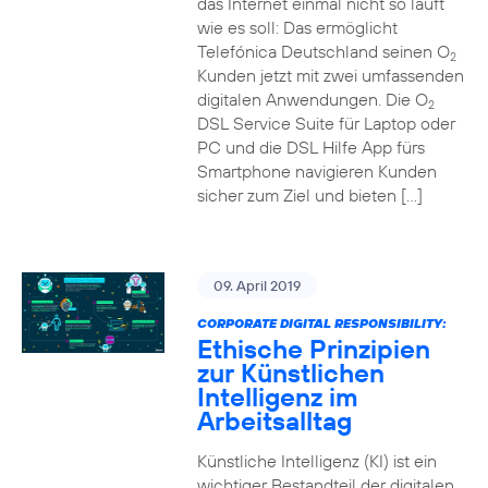
das Internet einmal nicht so läuft
wie es soll: Das ermöglicht
Telefónica Deutschland seinen O
2
Kunden jetzt mit zwei umfassenden
digitalen Anwendungen. Die O
2
DSL Service Suite für Laptop oder
PC und die DSL Hilfe App fürs
Smartphone navigieren Kunden
sicher zum Ziel und bieten […]
09. April 2019
CORPORATE DIGITAL RESPONSIBILITY:
Ethische Prinzipien
zur Künstlichen
Intelligenz im
Arbeitsalltag
Künstliche Intelligenz (KI) ist ein
wichtiger Bestandteil der digitalen