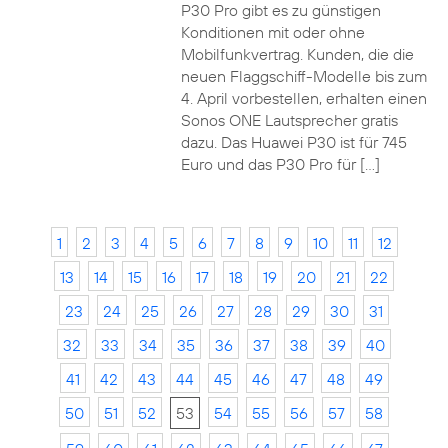
P30 Pro gibt es zu günstigen
Konditionen mit oder ohne
Mobilfunkvertrag. Kunden, die die
neuen Flaggschiff-Modelle bis zum
4. April vorbestellen, erhalten einen
Sonos ONE Lautsprecher gratis
dazu. Das Huawei P30 ist für 745
Euro und das P30 Pro für […]
1
2
3
4
5
6
7
8
9
10
11
12
13
14
15
16
17
18
19
20
21
22
23
24
25
26
27
28
29
30
31
32
33
34
35
36
37
38
39
40
41
42
43
44
45
46
47
48
49
50
51
52
53
54
55
56
57
58