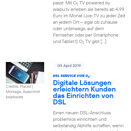
passt: Mit O
TV powered by
2
waipu.tv erleben sie bereits ab 4,99
Euro im Monat Live-TV zu jeder Zeit
an jedem Ort – egal ob zuhause
oder unterwegs, auf dem
Fernseher oder per Smartphone
und Tablet.1) O
TV gibt […]
2
09. April 2019
DSL SERVICE VON O
:
2
Digitale Lösungen
Credits: Placeit
|
erleichtern Kunden
Montage, Ausschnitt
das Einrichten von
bearbeitet
DSL
Einen neuen DSL-Anschluss
problemlos einrichten und
selbständig Abhilfe schaffen, wenn