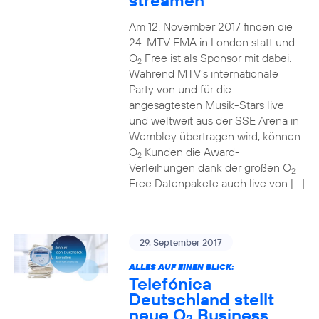
streamen
Am 12. November 2017 finden die
24. MTV EMA in London statt und
O
Free ist als Sponsor mit dabei.
2
Während MTV’s internationale
Party von und für die
angesagtesten Musik-Stars live
und weltweit aus der SSE Arena in
Wembley übertragen wird, können
O
Kunden die Award-
2
Verleihungen dank der großen O
2
Free Datenpakete auch live von […]
29. September 2017
ALLES AUF EINEN BLICK:
Telefónica
Deutschland stellt
neue O
Business
2