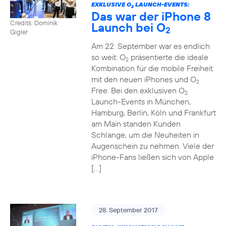
EXKLUSIVE O
LAUNCH-EVENTS:
2
Das war der iPhone 8
Credits: Dominik
Launch bei O
2
Gigler
Am 22. September war es endlich
so weit: O
präsentierte die ideale
2
Kombination für die mobile Freiheit
mit den neuen iPhones und O
2
Free. Bei den exklusiven O
2
Launch-Events in München,
Hamburg, Berlin, Köln und Frankfurt
am Main standen Kunden
Schlange, um die Neuheiten in
Augenschein zu nehmen. Viele der
iPhone-Fans ließen sich von Apple
[…]
28. September 2017