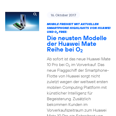
16. Oktober 2017
MOBILE FREIHEIT MIT AKTUELLEN
SMARTPHONE HIGHLIGHTS VON HUAWEI
UND O
FREE:
2
Die neusten Modelle
der Huawei Mate
Reihe bei O
2
Ab sofort ist das neue Huawei Mate
10 Pro bei O
im Vorverkauf: Das
2
neue Flaggschiff der Smartphone-
Flotte von Huawei sorgt nicht
zuletzt wegen der weltweit ersten
mobilen Computing Plattform mit
künstlicher Intelligenz für
Begeisterung. Zusätzlich
bekommen Kunden im
Vorverkaufszeitraum zum Huawei
Mate 10 Pro ein Schreibset von