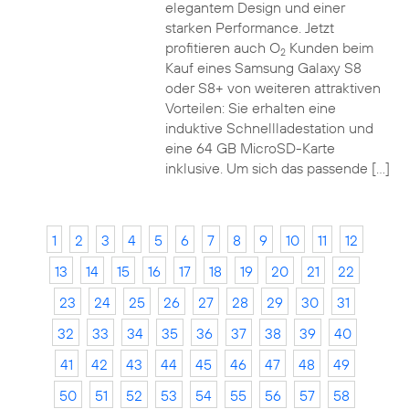
elegantem Design und einer
starken Performance. Jetzt
profitieren auch O
Kunden beim
2
Kauf eines Samsung Galaxy S8
oder S8+ von weiteren attraktiven
Vorteilen: Sie erhalten eine
induktive Schnellladestation und
eine 64 GB MicroSD-Karte
inklusive. Um sich das passende […]
1
2
3
4
5
6
7
8
9
10
11
12
13
14
15
16
17
18
19
20
21
22
23
24
25
26
27
28
29
30
31
32
33
34
35
36
37
38
39
40
41
42
43
44
45
46
47
48
49
50
51
52
53
54
55
56
57
58