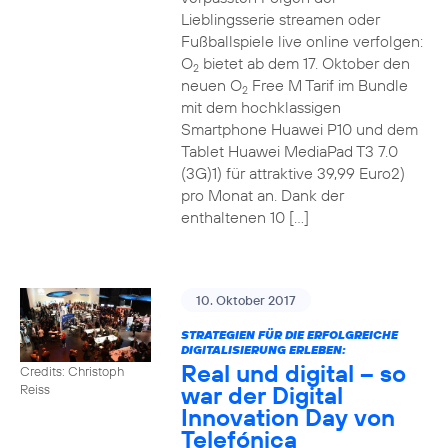
Lieblingsserie streamen oder
Fußballspiele live online verfolgen:
O
bietet ab dem 17. Oktober den
2
neuen O
Free M Tarif im Bundle
2
mit dem hochklassigen
Smartphone Huawei P10 und dem
Tablet Huawei MediaPad T3 7.0
(3G)1) für attraktive 39,99 Euro2)
pro Monat an. Dank der
enthaltenen 10 […]
10. Oktober 2017
STRATEGIEN FÜR DIE ERFOLGREICHE
DIGITALISIERUNG ERLEBEN:
Real und digital – so
Credits: Christoph
war der Digital
Reiss
Innovation Day von
Telefónica