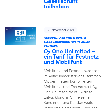
Gesellschaft
teilhaben
16. November 2021
GRENZENLOSE UND FLEXIBLE
TELEKOMMUNIKATION IN EINEM
VERTRAG:
O
One Unlimited –
2
ein Tarif für Festnetz
und Mobilfunk
Mobilfunk und Festnetz wachsen
im Alltag immer stärker zusammen.
Mit dem neuen kombinierten
Mobilfunk- und Festnetztarif O
2
One Unlimited treibt O
diese
2
Entwicklung im Sinne seiner
Kundinnen und Kunden weiter
voran und bietet allen - von der