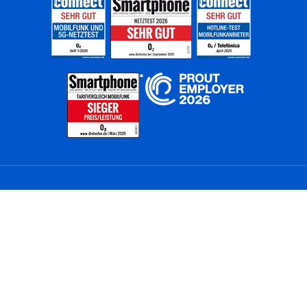
Home
Unternehmen
Netze
Nachhaltigkeit
Kunden
Investoren
Partner
Karriere
Presse
News
Privatkunden
Geschäftskunden
Worldwide