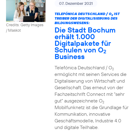
07. Dezember 2021
TELEFÓNICA DEUTSCHLAND / O
IST
2
TREIBER DER DIGITALISIERUNG DES
BILDUNGSWESENS:
Credits: Getty Images
Die Stadt Bochum
/ Maskot
erhält 1.000
Digitalpakete für
Schulen von O
2
Business
Telefónica Deutschland / O
2
ermöglicht mit seinen Services die
Digitalisierung von Wirtschaft und
Gesellschaft. Das erneut von der
Fachzeitschrift Connect mit “sehr
gut” ausgezeichnete O
2
Mobilfunknetz ist die Grundlage für
Kommunikation, innovative
Geschäftsmodelle, Industrie 4.0
und digitale Teilhabe.