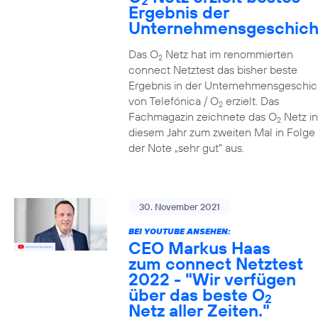
2
Ergebnis der
Unternehmensgeschich
Das O
Netz hat im renommierten
2
connect Netztest das bisher beste
Ergebnis in der Unternehmensgeschic
von Telefónica / O
erzielt. Das
2
Fachmagazin zeichnete das O
Netz in
2
diesem Jahr zum zweiten Mal in Folge 
der Note „sehr gut“ aus.
30. November 2021
BEI YOUTUBE ANSEHEN:
CEO Markus Haas
zum connect Netztest
2022 - "Wir verfügen
über das beste O
2
Netz aller Zeiten."