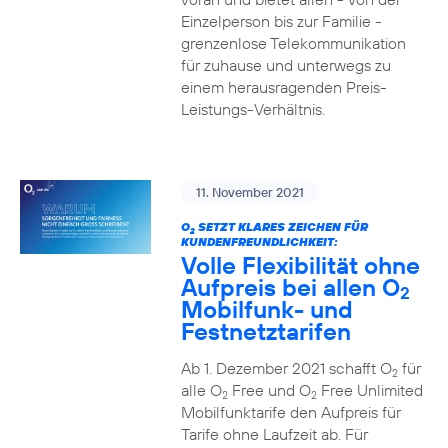
Einzelperson bis zur Familie -
grenzenlose Telekommunikation
für zuhause und unterwegs zu
einem herausragenden Preis-
Leistungs-Verhältnis.
11. November 2021
O
SETZT KLARES ZEICHEN FÜR
2
KUNDENFREUNDLICHKEIT:
Volle Flexibilität ohne
Aufpreis bei allen O
2
Mobilfunk- und
Festnetztarifen
Ab 1. Dezember 2021 schafft O
für
2
alle O
Free und O
Free Unlimited
2
2
Mobilfunktarife den Aufpreis für
Tarife ohne Laufzeit ab. Für