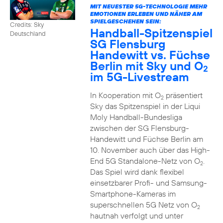
MIT NEUESTER 5G-TECHNOLOGIE MEHR
EMOTIONEN ERLEBEN UND NÄHER AM
SPIELGESCHEHEN SEIN:
Credits: Sky
Handball-Spitzenspiel
Deutschland
SG Flensburg
Handewitt vs. Füchse
Berlin mit Sky und O
2
im 5G-Livestream
In Kooperation mit O
präsentiert
2
Sky das Spitzenspiel in der Liqui
Moly Handball-Bundesliga
zwischen der SG Flensburg-
Handewitt und Füchse Berlin am
10. November auch über das High-
End 5G Standalone-Netz von O
.
2
Das Spiel wird dank flexibel
einsetzbarer Profi- und Samsung-
Smartphone-Kameras im
superschnellen 5G Netz von O
2
hautnah verfolgt und unter