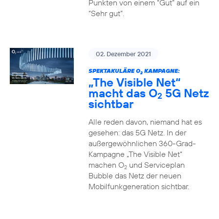
Punkten von einem “Gut” auf ein
“Sehr gut”.
02. Dezember 2021
SPEKTAKULÄRE O
KAMPAGNE:
2
„The Visible Net“
macht das O
5G Netz
2
sichtbar
Alle reden davon, niemand hat es
gesehen: das 5G Netz. In der
außergewöhnlichen 360-Grad-
Kampagne „The Visible Net“
machen O
und Serviceplan
2
Bubble das Netz der neuen
Mobilfunkgeneration sichtbar.