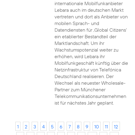
internationale Mobilfunkanbieter
Lebara auch im deutschen Markt
vertreten und dort als Anbieter von
mobilen Sprach- und
Datendiensten für ‚Global Citizens‘
ein etablierter Bestandteil der
Marktlandschaft. Um ihr
Wachstumspotenzial weiter zu
erhöhen, wird Lebara ihr
Mobilfunkgeschäft künftig über die
Netzinfrastruktur von Telefónica
Deutschland realisieren. Der
Wechsel als neuester Wholesale-
Partner zum Münchener
Telekommunikationsunternehmen
ist für nächstes Jahr geplant.
1
2
3
4
5
6
7
8
9
10
11
12