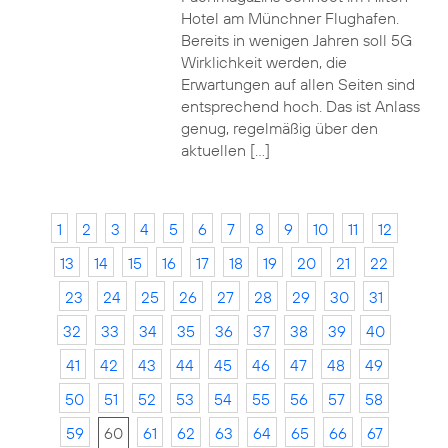
Hotel am Münchner Flughafen.
Bereits in wenigen Jahren soll 5G
Wirklichkeit werden, die
Erwartungen auf allen Seiten sind
entsprechend hoch. Das ist Anlass
genug, regelmäßig über den
aktuellen […]
1
2
3
4
5
6
7
8
9
10
11
12
13
14
15
16
17
18
19
20
21
22
23
24
25
26
27
28
29
30
31
32
33
34
35
36
37
38
39
40
41
42
43
44
45
46
47
48
49
50
51
52
53
54
55
56
57
58
59
60
61
62
63
64
65
66
67