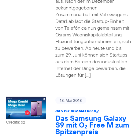
aus. Nach der im Dezember
bekanntgegebenen
Zusammenarbeit mit Volkswagens
Data:Lab lädt die Startup-Einheit
von Telefónica nun gemeinsam mit
Osrams Wagniskapitalabteilung
Fluxunit Jungunternehmen ein, sich
zu bewerben. Ab heute und bis
zum 29. Juni können sich Startups
aus dem Bereich des industriellen
Internet der Dinge bewerben, die
Lösungen für […]
18. Mai 2018
DAS IST DER MAI BEI O
:
2
Das Samsung Galaxy
Credits: o2
S9 mit O
Free M zum
2
Spitzenpreis