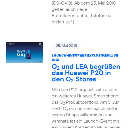
(DS-GVO). Ab dem 25. Mai 2018
gelten auch neue
Betroffenenrechte. Telefónica
erklärt auf […]
25. Mai 2018
LAUNCH-EVENT MIT EXKLUSIVEM LIVE
GIG:
O
und LEA begrüßen
2
das Huawei P20 in
den O
Stores
2
Mit dem P20 ergänzt seit kurzem
ein weiteres Huawei-Smartphone
das O
Produktportfolio. Am 5. Juni
2
heißt O
es noch einmal offiziell in
2
seinen Shops willkommen und
veranstaltet ein Launch-Event mit
exklusivem Konzert im Münchener