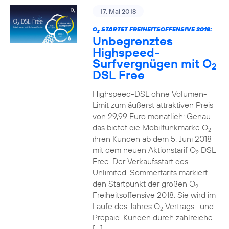
17. Mai 2018
O
STARTET FREIHEITSOFFENSIVE 2018:
2
Unbegrenztes
Highspeed-
Surfvergnügen mit O
2
DSL Free
Highspeed-DSL ohne Volumen-
Limit zum äußerst attraktiven Preis
von 29,99 Euro monatlich: Genau
das bietet die Mobilfunkmarke O
2
ihren Kunden ab dem 5. Juni 2018
mit dem neuen Aktionstarif O
DSL
2
Free. Der Verkaufsstart des
Unlimited-Sommertarifs markiert
den Startpunkt der großen O
2
Freiheitsoffensive 2018. Sie wird im
Laufe des Jahres O
Vertrags- und
2
Prepaid-Kunden durch zahlreiche
[…]