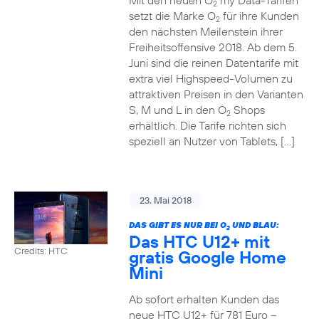
Mit den neuen O
my Data-Tarifen
2
setzt die Marke O
für ihre Kunden
2
den nächsten Meilenstein ihrer
Freiheitsoffensive 2018. Ab dem 5.
Juni sind die reinen Datentarife mit
extra viel Highspeed-Volumen zu
attraktiven Preisen in den Varianten
S, M und L in den O
Shops
2
erhältlich. Die Tarife richten sich
speziell an Nutzer von Tablets, […]
23. Mai 2018
DAS GIBT ES NUR BEI O
UND BLAU:
2
Das HTC U12+ mit
Credits: HTC
gratis Google Home
Mini
Ab sofort erhalten Kunden das
neue HTC U12+ für 781 Euro –