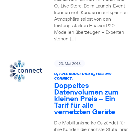
O
Live Store. Beim Launch-Event
2
können sich Kunden in entspannter
Atmosphäre selbst von den
leistungsstarken Huawei P20-
Modellen überzeugen – Experten
stehen […]
23. Mai 2018
O
FREE BOOST UND O
FREE MIT
2
2
CONNECT:
Doppeltes
Datenvolumen zum
kleinen Preis – Ein
Tarif für alle
vernetzten Geräte
Die Mobilfunkmarke O
zündet für
2
ihre Kunden die nächste Stufe ihrer