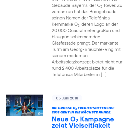
Gebäude Bayerns: der O
Tower. Zu
2
verdanken hat das Bürogebäude
seinen Namen der Telefónica
Kernmarke O
, deren Logo an der
2
20.000 Quadratmeter großen und
blaugrün schimmernden
Glasfassade prangt. Der markante
Turm am Georg-Brauchle-Ring mit
seinem modernen
Arbeitsplatzkonzept bietet nicht nur
rund 2.400 Arbeitsplätze für die
Telefónica Mitarbeiter in […]
05. Juni 2018
DIE GROSSE O
FREIHEITSOFFENSIVE
2
2018 GEHT IN DIE NÄCHSTE RUNDE:
Neue O
Kampagne
2
zeigt Vielseitigkeit