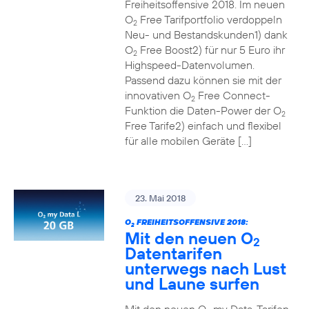
Freiheitsoffensive 2018. Im neuen
O
Free Tarifportfolio verdoppeln
2
Neu- und Bestandskunden1) dank
O
Free Boost2) für nur 5 Euro ihr
2
Highspeed-Datenvolumen.
Passend dazu können sie mit der
innovativen O
Free Connect-
2
Funktion die Daten-Power der O
2
Free Tarife2) einfach und flexibel
für alle mobilen Geräte […]
23. Mai 2018
O
FREIHEITSOFFENSIVE 2018:
2
Mit den neuen O
2
Datentarifen
unterwegs nach Lust
und Laune surfen