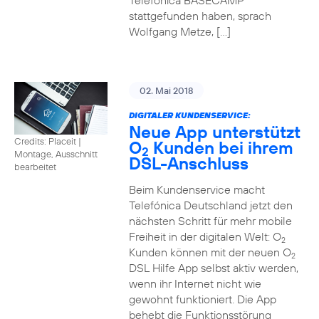
Telefónica BASECAMP
stattgefunden haben, sprach
Wolfgang Metze, […]
02. Mai 2018
DIGITALER KUNDENSERVICE:
Neue App unterstützt
Credits: Placeit
|
O
Kunden bei ihrem
2
Montage, Ausschnitt
DSL-Anschluss
bearbeitet
Beim Kundenservice macht
Telefónica Deutschland jetzt den
nächsten Schritt für mehr mobile
Freiheit in der digitalen Welt: O
2
Kunden können mit der neuen O
2
DSL Hilfe App selbst aktiv werden,
wenn ihr Internet nicht wie
gewohnt funktioniert. Die App
behebt die Funktionsstörung