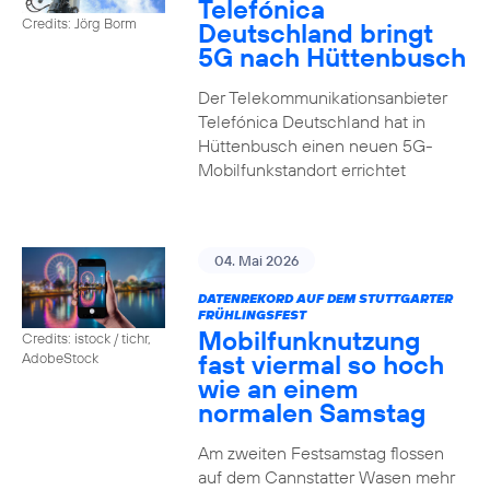
Telefónica
Credits: Jörg Borm
Deutschland bringt
5G nach Hüttenbusch
Der Telekommunikationsanbieter
Telefónica Deutschland hat in
Hüttenbusch einen neuen 5G-
Mobilfunkstandort errichtet
04. Mai 2026
DATENREKORD AUF DEM STUTTGARTER
FRÜHLINGSFEST
Mobilfunknutzung
Credits: istock / tichr,
fast viermal so hoch
AdobeStock
wie an einem
normalen Samstag
Am zweiten Festsamstag flossen
auf dem Cannstatter Wasen mehr