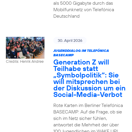
als 5000 Gigabyte durch das
Mobilfunknetz von Telefónica
Deutschland
30. April 2026
JUGENDDIALOG IM TELEFÓNICA
BASECAMP
Generation Z will
Credits: Henrik Andree
Teilhabe statt
„Symbolpolitik“: Sie
will mitsprechen bei
der Diskussion um ein
Social-Media-Verbot
Rote Karten im Berliner Telefónica
BASECAMP: Auf die Frage, ob sie
sich im Netz sicher fühlen,
antwortet die Mehrheit der über
100 Jugendlichen im WAKE UP!