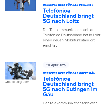
BESSERES NETZ FÜR DAS PEENETAL
Telefónica
Deutschland bringt
5G nach Loitz
Der Telekommunikationsanbieter
Telefónica Deutschland hat in Loitz
einen neuen Mobilfunkstandort
errichtet
28. April 2026
BESSERES NETZ FÜR DAS OBERE GÄU
Telefónica
Credits: Jörg Borm
Deutschland bringt
5G nach Eutingen im
Gäu
Der Telekommunikationsanbieter