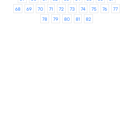
68
69
70
71
72
73
74
75
76
77
78
79
80
81
82