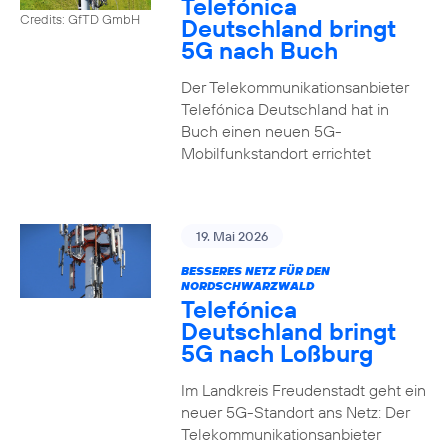
Telefónica
Credits: GfTD GmbH
Deutschland bringt
5G nach Buch
Der Telekommunikationsanbieter
Telefónica Deutschland hat in
Buch einen neuen 5G-
Mobilfunkstandort errichtet
19. Mai 2026
BESSERES NETZ FÜR DEN
NORDSCHWARZWALD
Telefónica
Deutschland bringt
5G nach Loßburg
Im Landkreis Freudenstadt geht ein
neuer 5G-Standort ans Netz: Der
Telekommunikationsanbieter