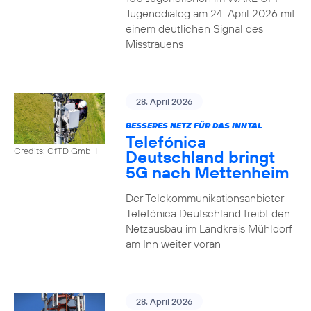
Jugenddialog am 24. April 2026 mit
einem deutlichen Signal des
Misstrauens
28. April 2026
BESSERES NETZ FÜR DAS INNTAL
Telefónica
Credits: GfTD GmbH
Deutschland bringt
5G nach Mettenheim
Der Telekommunikationsanbieter
Telefónica Deutschland treibt den
Netzausbau im Landkreis Mühldorf
am Inn weiter voran
28. April 2026