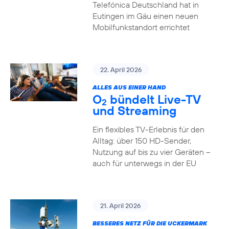
Telefónica Deutschland hat in
Eutingen im Gäu einen neuen
Mobilfunkstandort errichtet
22. April 2026
ALLES AUS EINER HAND
O
bündelt Live-TV
2
und Streaming
Ein flexibles TV-Erlebnis für den
Alltag: über 150 HD-Sender,
Nutzung auf bis zu vier Geräten –
auch für unterwegs in der EU
21. April 2026
BESSERES NETZ FÜR DIE UCKERMARK