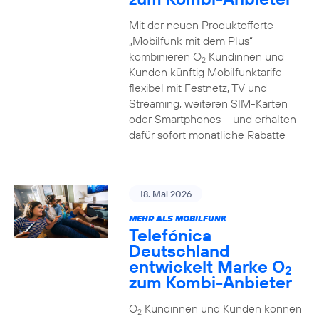
Mit der neuen Produktofferte
„Mobilfunk mit dem Plus“
kombinieren O
Kundinnen und
2
Kunden künftig Mobilfunktarife
flexibel mit Festnetz, TV und
Streaming, weiteren SIM-Karten
oder Smartphones – und erhalten
dafür sofort monatliche Rabatte
18. Mai 2026
MEHR ALS MOBILFUNK
Telefónica
Deutschland
entwickelt Marke O
2
zum Kombi-Anbieter
O
Kundinnen und Kunden können
2