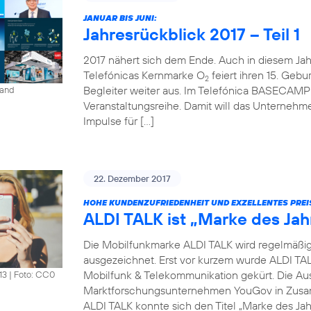
JANUAR BIS JUNI:
Jahresrückblick 2017 – Teil 1
2017 nähert sich dem Ende. Auch in diesem Jahr 
Telefónicas Kernmarke O
feiert ihren 15. Gebur
2
Begleiter weiter aus. Im Telefónica BASECAMP i
land
Veranstaltungsreihe. Damit will das Unterneh
Impulse für […]
22. Dezember 2017
HOHE KUNDENZUFRIEDENHEIT UND EXZELLENTES PREI
ALDI TALK ist „Marke des Jah
Die Mobilfunkmarke ALDI TALK wird regelmäßig fü
ausgezeichnet. Erst vor kurzem wurde ALDI TAL
Mobilfunk & Telekommunikation gekürt. Die Au
13
|
Foto: CC0
Marktforschungsunternehmen YouGov in Zusam
ALDI TALK konnte sich den Titel „Marke des Jah