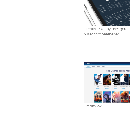
Credits: Pixabay User geralt
Ausschnitt bearbeitet
Credits: o2