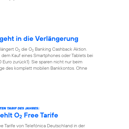
eht in die Verlängerung
längert O
die O
Banking Cashback Aktion.
2
2
 dem Kauf eines Smartphones oder Tablets bei
Euro zurück1). Sie sparen nicht nur beim
ge des komplett mobilen Bankkontos. Ohne
EN TARIF DES JAHRES:
ehlt O
Free Tarife
2
e Tarife von Telefónica Deutschland in der