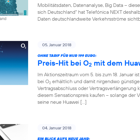
Mobilitätsdaten, Datenanalyse, Big Data – diese
sich Deutschland“ hat Telefónica NEXT deshalb 
Daten deutschlandweite Verkehrsströme sichtb
land
05. Januar 2018
OHNE TARIF FÜR NUR 199 EURO:
Preis-Hit bei O
mit dem Huaw
2
Im Aktionszeitraum vom 5. bis zum 18. Januar is
bei O
erhältlich und damit nirgendwo günstig
2
Vertragsabschluss oder Vertragsverlängerung
diesem Sensationspreis kaufen – solange der Vor
seine neue Huawei […]
04. Januar 2018
EIN BLICK AUFS NEUE JAHR: