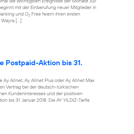
mal die wichtigsten Ereignisse der Monate Juli
ginnt mit der Einberufung neuer Mitglieder in
anking und O
Free feiern ihren ersten
2
r Wayra […]
e Postpaid-Aktion bis 31.
e Ay Allnet, Ay Allnet Plus oder Ay Allnet Max
en Vertrag bei der deutsch-türkischen
hen Kundeninteresses und der positiven
on bis 31. Januar 2018. Die AY YILDIZ-Tarife