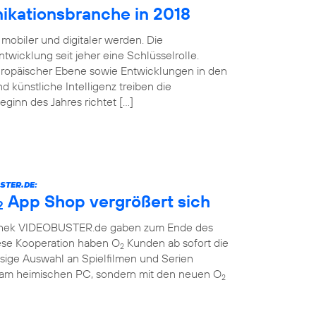
ikationsbranche in 2018
mobiler und digitaler werden. Die
twicklung seit jeher eine Schlüsselrolle.
uropäischer Ebene sowie Entwicklungen in den
d künstliche Intelligenz treiben die
Beginn des Jahres richtet […]
STER.DE:
App Shop vergrößert sich
2
othek VIDEOBUSTER.de gaben zum Ende des
ese Kooperation haben O
Kunden ab sofort die
2
sige Auswahl an Spielfilmen und Serien
r am heimischen PC, sondern mit den neuen O
2