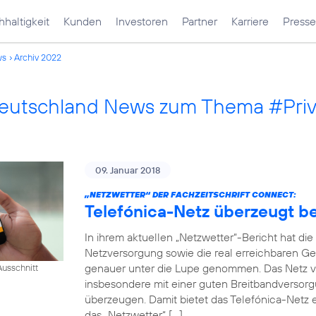
haltigkeit
Kunden
Investoren
Partner
Karriere
Presse
ws
Archiv 2022
Deutschland News zum Thema #Pri
09. Januar 2018
„NETZWETTER“ DER FACHZEITSCHRIFT CONNECT:
Telefónica-Netz überzeugt 
In ihrem aktuellen „Netzwetter“-Bericht hat di
Netzversorgung sowie die real erreichbaren Ge
genauer unter die Lupe genommen. Das Netz v
usschnitt
insbesondere mit einer guten Breitbandversorg
überzeugen. Damit bietet das Telefónica-Netz e
das „Netzwetter“ […]