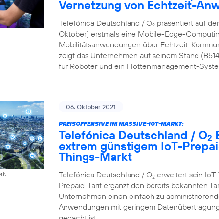
Vernetzung von Echtzeit-A
Telefónica Deutschland / O
präsentiert auf de
2
Oktober) erstmals eine Mobile-Edge-Computing
Mobilitätsanwendungen über Echtzeit-Kommun
zeigt das Unternehmen auf seinem Stand (B51
für Roboter und ein Flottenmanagement-Syste
06. Oktober 2021
PREISOFFENSIVE IM MASSIVE-IOT-MARKT:
Telefónica Deutschland / O
B
2
extrem günstigem IoT-Prepaid
Things-Markt
Telefónica Deutschland / O
erweitert sein IoT-
ork
2
Prepaid-Tarif ergänzt den bereits bekannten Ta
Unternehmen einen einfach zu administrierenden
Anwendungen mit geringem Datenübertragungs
gedacht ist.