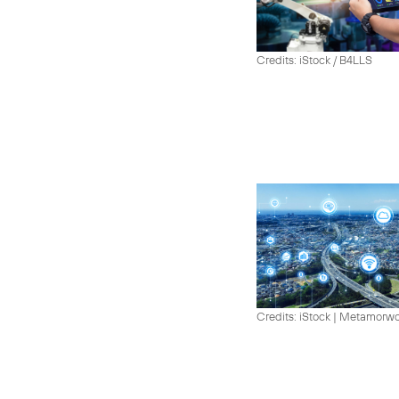
Credits: iStock / B4LLS
Credits: iStock | Metamorw