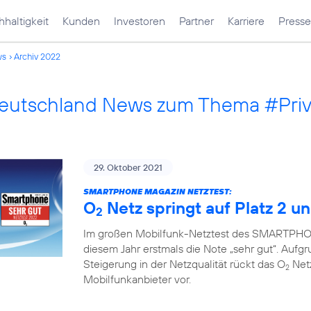
haltigkeit
Kunden
Investoren
Partner
Karriere
Presse
ws
Archiv 2022
Deutschland News zum Thema #Pri
29. Oktober 2021
SMARTPHONE MAGAZIN NETZTEST:
O
Netz springt auf Platz 2 un
2
Im großen Mobilfunk-Netztest des SMARTPHON
diesem Jahr erstmals die Note „sehr gut“. Auf
Steigerung in der Netzqualität rückt das O
Netz
2
Mobilfunkanbieter vor.