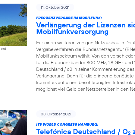
11. Oktober 2021
FREQUENZVERGABE IM MOBILFUNK:
Verlängerung der Lizenzen si
Mobilfunkversorgung
Für einen weiteren zügigen Netzausbau in Deu
Vergabeverfahren die Bundesnetzagentur (BNe
land
Mobilfunkspektrum wählt. Von den verschieden
für die Frequenzbänder 800 MHz, 1,8 GHz und 2,6
Deutschland / o2 in seiner Kommentierung des P
Verlängerung. Denn für die dringend benötigte 
kommt es auf einen beschleunigten Infrastrukt
möglichst viel Geld der Netzbetreiber in den N
08. Oktober 2021
ITS WORLD CONGRESS HAMBURG:
Telefónica Deutschland / O
z
2