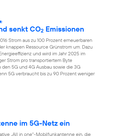
:
und senkt CO
Emissionen
2
 2016 Strom aus zu 100 Prozent erneuerbaren
 der knappen Ressource Grünstrom um. Dazu
Energieeffizienz und wird im Jahr 2025 im
er Strom pro transportiertem Byte
ch den 5G und 4G Ausbau sowie die 3G
nn 5G verbraucht bis zu 90 Prozent weniger
tenne im 5G-Netz ein
tive „All in one“-Mobilfunkantenne ein, die