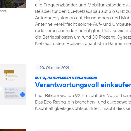
alle Frequenzbänder und Mobilfunkstandards un
Beispiel für den 5G-Netzausbau auf 3,6 GHz 
land
Antennensystemen auf Hausdächern und Mobilfu
Antenne vereinfacht solche Auf- und Umbauten
reduzieren auch den benötigten Platz sowie 
die Betriebskosten um rund 30 Prozent. O
setz
2
Netzausrüsters Huawei zunächst im Rahmen sei
20. Oktober 2021
MIT O
HANDYLEBEN VERLÄNGERN:
2
Verantwortungsvoll einkaufen
Laut Bitkom wollen 92 Prozent der Nutzer bei
Das Eco Rating, ein branchen- und europaweit
Nachhaltigkeitsgesichtspunkten, macht dies seit