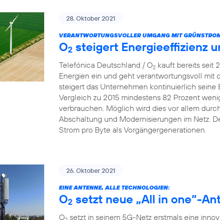
28. Oktober 2021
VERANTWORTUNGSVOLLER UMGANG MIT GRÜNSTROM
O
steigert Energieeffizienz 
2
Telefónica Deutschland / O
kauft bereits seit
2
Energien ein und geht verantwortungsvoll mit
steigert das Unternehmen kontinuierlich seine 
Vergleich zu 2015 mindestens 82 Prozent wenig
verbrauchen. Möglich wird dies vor allem dur
Abschaltung und Modernisierungen im Netz. De
Strom pro Byte als Vorgängergenerationen.
26. Oktober 2021
EINE ANTENNE, ALLE TECHNOLOGIEN:
O
setzt neue „All in one“-An
2
O
setzt in seinem 5G-Netz erstmals eine innova
2