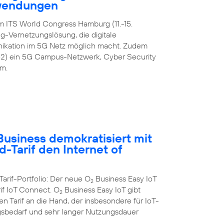
nwendungen
m ITS World Congress Hamburg (11.-15.
-Vernetzungslösung, die digitale
ikation im 5G Netz möglich macht. Zudem
42) ein 5G Campus-Netzwerk, Cyber Security
m.
usiness demokratisiert mit
-Tarif den Internet of
Tarif-Portfolio: Der neue O
Business Easy IoT
2
rif IoT Connect. O
Business Easy IoT gibt
2
 Tarif an die Hand, der insbesondere für IoT-
bedarf und sehr langer Nutzungsdauer