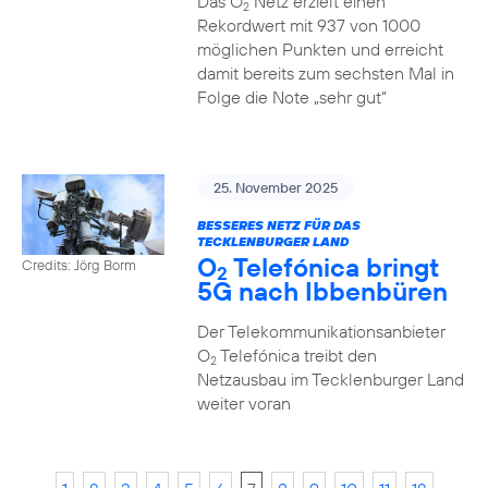
Das O
Netz erzielt einen
2
Rekordwert mit 937 von 1000
möglichen Punkten und erreicht
damit bereits zum sechsten Mal in
Folge die Note „sehr gut“
25. November 2025
BESSERES NETZ FÜR DAS
TECKLENBURGER LAND
O
Telefónica bringt
Credits: Jörg Borm
2
5G nach Ibbenbüren
Der Telekommunikationsanbieter
O
Telefónica treibt den
2
Netzausbau im Tecklenburger Land
weiter voran