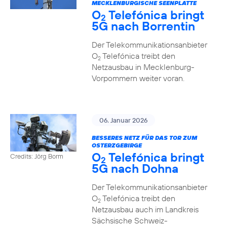
MECKLENBURGISCHE SEENPLATTE
O
Telefónica bringt
2
5G nach Borrentin
Der Telekommunikationsanbieter
O
Telefónica treibt den
2
Netzausbau in Mecklenburg-
Vorpommern weiter voran.
06. Januar 2026
BESSERES NETZ FÜR DAS TOR ZUM
OSTERZGEBIRGE
O
Telefónica bringt
Credits: Jörg Borm
2
5G nach Dohna
Der Telekommunikationsanbieter
O
Telefónica treibt den
2
Netzausbau auch im Landkreis
Sächsische Schweiz-