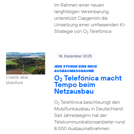
Im Rahmen einer neuen
langfristigen Vereinbarung
unterstützt Capgemini die
Umsetzung einer umfassenden KI-
Strategie von O
Telefónica
2
18. Dezember 2025
JEDE STUNDE EINE NEUE
AUSBAUMASSNAHME
O
Telefónica macht
Credits: Abel
2
Tempo beim
Mobilfunk
Netzausbau
O
Telefónica beschleunigt den
2
Mobilfunkausbau in Deutschland.
Seit Jahresbeginn hat der
Telekommunikationsanbieter rund
8.000 Ausbaumaßnahmen