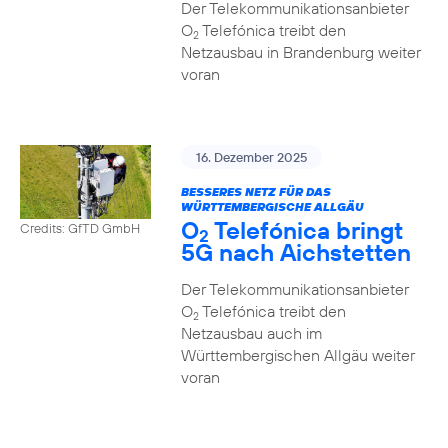
Der Telekommunikationsanbieter
O
Telefónica treibt den
2
Netzausbau in Brandenburg weiter
voran
16. Dezember 2025
BESSERES NETZ FÜR DAS
WÜRTTEMBERGISCHE ALLGÄU
O
Telefónica bringt
Credits: GfTD GmbH
2
5G nach Aichstetten
Der Telekommunikationsanbieter
O
Telefónica treibt den
2
Netzausbau auch im
Württembergischen Allgäu weiter
voran