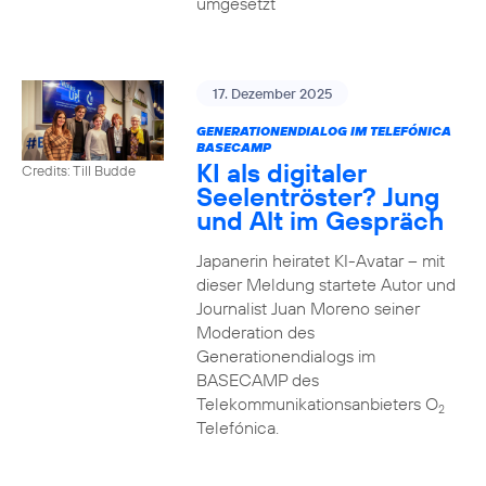
umgesetzt
17. Dezember 2025
GENERATIONENDIALOG IM TELEFÓNICA
BASECAMP
KI als digitaler
Credits: Till Budde
Seelentröster? Jung
und Alt im Gespräch
Japanerin heiratet KI-Avatar – mit
dieser Meldung startete Autor und
Journalist Juan Moreno seiner
Moderation des
Generationendialogs im
BASECAMP des
Telekommunikationsanbieters O
2
Telefónica.