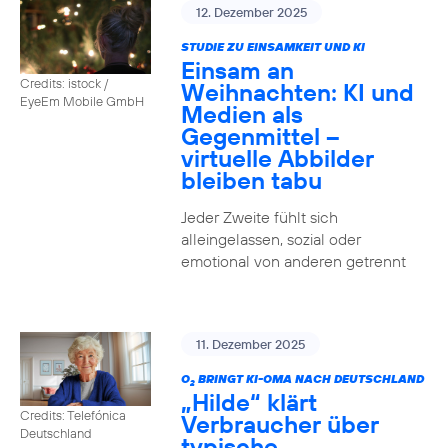
12. Dezember 2025
STUDIE ZU EINSAMKEIT UND KI
Einsam an
Credits: istock /
Weihnachten: KI und
EyeEm Mobile GmbH
Medien als
Gegenmittel –
virtuelle Abbilder
bleiben tabu
Jeder Zweite fühlt sich
alleingelassen, sozial oder
emotional von anderen getrennt
11. Dezember 2025
O
BRINGT KI-OMA NACH DEUTSCHLAND
2
„Hilde“ klärt
Credits: Telefónica
Verbraucher über
Deutschland
typische