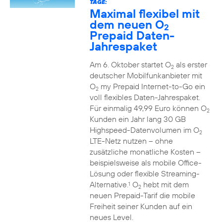
TAGE:
Maximal flexibel mit
dem neuen O
2
Prepaid Daten-
Jahrespaket
Am 6. Oktober startet O
als erster
2
deutscher Mobilfunkanbieter mit
O
my Prepaid Internet-to-Go ein
2
voll flexibles Daten-Jahrespaket.
Für einmalig 49,99 Euro können O
2
Kunden ein Jahr lang 30 GB
Highspeed-Datenvolumen im O
2
LTE-Netz nutzen – ohne
zusätzliche monatliche Kosten –
beispielsweise als mobile Office-
Lösung oder flexible Streaming-
Alternative.
O
hebt mit dem
1
2
neuen Prepaid-Tarif die mobile
Freiheit seiner Kunden auf ein
neues Level.