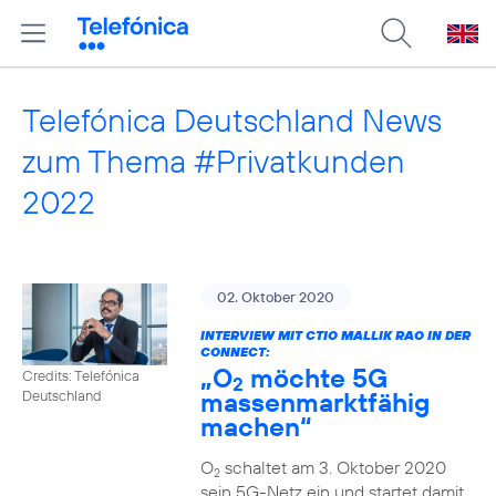
Telefónica Deutschland News
zum Thema #Privatkunden
2022
02. Oktober 2020
INTERVIEW MIT CTIO MALLIK RAO IN DER
CONNECT:
„O
möchte 5G
Credits: Telefónica
2
massenmarktfähig
Deutschland
machen“
O
schaltet am 3. Oktober 2020
2
sein 5G-Netz ein und startet damit