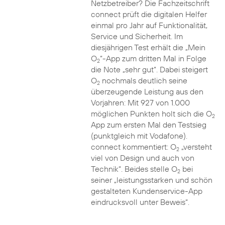
Netzbetreiber? Die Fachzeitschrift
connect prüft die digitalen Helfer
einmal pro Jahr auf Funktionalität,
Service und Sicherheit. Im
diesjährigen Test erhält die „Mein
O
“-App zum dritten Mal in Folge
2
die Note „sehr gut“. Dabei steigert
O
nochmals deutlich seine
2
überzeugende Leistung aus den
Vorjahren: Mit 927 von 1.000
möglichen Punkten holt sich die O
2
App zum ersten Mal den Testsieg
(punktgleich mit Vodafone).
connect kommentiert: O
„versteht
2
viel von Design und auch von
Technik“. Beides stelle O
bei
2
seiner „leistungsstarken und schön
gestalteten Kundenservice-App
eindrucksvoll unter Beweis“.