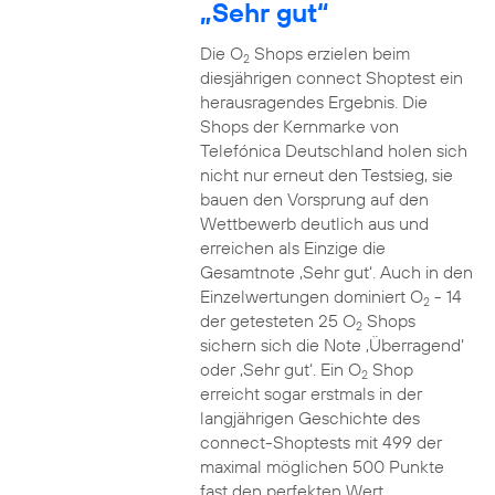
„Sehr gut“
Die O
Shops erzielen beim
2
diesjährigen connect Shoptest ein
herausragendes Ergebnis. Die
Shops der Kernmarke von
Telefónica Deutschland holen sich
nicht nur erneut den Testsieg, sie
bauen den Vorsprung auf den
Wettbewerb deutlich aus und
erreichen als Einzige die
Gesamtnote ‚Sehr gut‘. Auch in den
Einzelwertungen dominiert O
- 14
2
der getesteten 25 O
Shops
2
sichern sich die Note ‚Überragend‘
oder ‚Sehr gut‘. Ein O
Shop
2
erreicht sogar erstmals in der
langjährigen Geschichte des
connect-Shoptests mit 499 der
maximal möglichen 500 Punkte
fast den perfekten Wert.