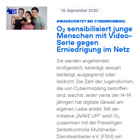
14. September 2020
#WAKEUPJETZT BEI CYBERMOBBING:
O
sensibilisiert junge
2
Menschen mit Video-
Serie gegen
Erniedrigung im Netz
Sie werden angefeindet,
bloßgestellt, beleidigt, sexuell
belästigt, ausgegrenzt oder
bedroht: Die Zahl der Jugendlichen,
die von Cybermobbing betroffen
sind, wächst: Jeder vierte der 14-19
jährigen hat digitale Gewalt am
eigenen Leibe erlebt. Mit der
Initiative „WAKE UP!“ setzt O
2
zusammen mit der Freiwilligen
Selbstkontrolle Multimedia-
Diensteanbieter e.V. (FSM) ein