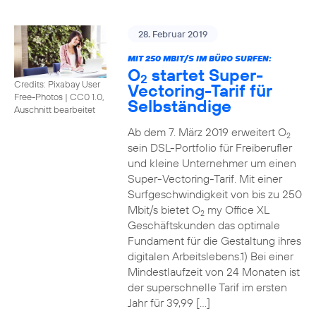
28. Februar 2019
MIT 250 MBIT/S IM BÜRO SURFEN:
O
startet Super-
2
Credits: Pixabay User
Vectoring-Tarif für
Free-Photos
|
CC0 1.0,
Selbständige
Auschnitt bearbeitet
Ab dem 7. März 2019 erweitert O
2
sein DSL-Portfolio für Freiberufler
und kleine Unternehmer um einen
Super-Vectoring-Tarif. Mit einer
Surfgeschwindigkeit von bis zu 250
Mbit/s bietet O
my Office XL
2
Geschäftskunden das optimale
Fundament für die Gestaltung ihres
digitalen Arbeitslebens.1) Bei einer
Mindestlaufzeit von 24 Monaten ist
der superschnelle Tarif im ersten
Jahr für 39,99 […]