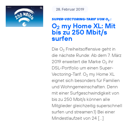
28. Februar 2019
SUPER-VECTORING-TARIF VON O
:
2
O
my Home XL: Mit
2
bis zu 250 Mbit/s
surfen
Die O
Freiheitsoffensive geht in
2
die nächste Runde: Ab dem 7. März
2019 erweitert die Marke O
ihr
2
DSL-Portfolio um einen Super-
Vectoring-Tarif. O
my Home XL
2
eignet sich besonders für Familien
und Wohngemeinschaften. Denn
mit einer Surfgeschwindigkeit von
bis zu 250 Mbit/s können alle
Mitglieder gleichzeitig superschnell
surfen und streamen.1) Bei einer
Mindestlaufzeit von 24 […]