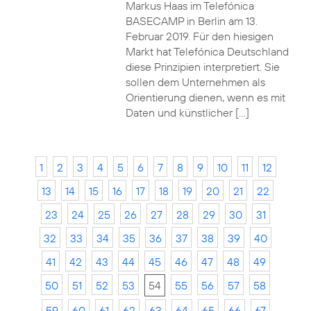
Markus Haas im Telefónica
BASECAMP in Berlin am 13.
Februar 2019. Für den hiesigen
Markt hat Telefónica Deutschland
diese Prinzipien interpretiert. Sie
sollen dem Unternehmen als
Orientierung dienen, wenn es mit
Daten und künstlicher […]
1
2
3
4
5
6
7
8
9
10
11
12
13
14
15
16
17
18
19
20
21
22
23
24
25
26
27
28
29
30
31
32
33
34
35
36
37
38
39
40
41
42
43
44
45
46
47
48
49
50
51
52
53
54
55
56
57
58
59
60
61
62
63
64
65
66
67