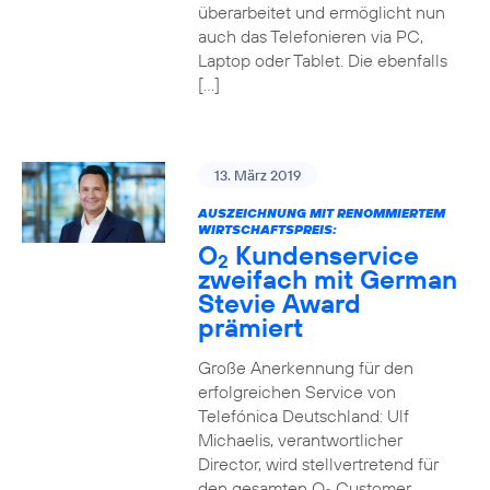
überarbeitet und ermöglicht nun
auch das Telefonieren via PC,
Laptop oder Tablet. Die ebenfalls
[…]
13. März 2019
AUSZEICHNUNG MIT RENOMMIERTEM
WIRTSCHAFTSPREIS:
O
Kundenservice
2
zweifach mit German
Stevie Award
prämiert
Große Anerkennung für den
erfolgreichen Service von
Telefónica Deutschland: Ulf
Michaelis, verantwortlicher
Director, wird stellvertretend für
den gesamten O
Customer